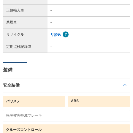
正規輸入車
-
禁煙車
-
リサイクル
リ済込
定期点検記録簿
-
装備
安全装備
ABS
パワステ
衝突被害軽減ブレーキ
クルーズコントロール