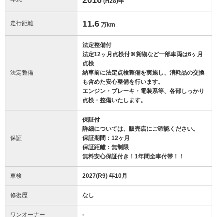
(H28)
年
11.6
走行距離
万km
法定整備付
法定12ヶ月点検付※貨物など一部車両は6ヶ月
点検
法定整備
納車前に法定点検整備を実施し、消耗品の交換
も含めた安心整備を行います。
エンジン・ブレーキ・電装系等、各部しっかり
点検・整備いたします。
保証付
詳細については、販売店にご確認ください。
保証
保証期間：12ヶ月
保証距離：無制限
無料安心保証付き！1年間全車付帯！！
車検
2027(R9) 年10月
修復歴
なし
ワンオーナー
-