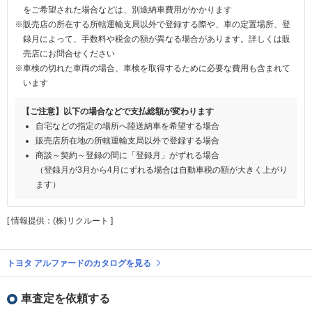
をご希望された場合などは、別途納車費用がかかります
※販売店の所在する所轄運輸支局以外で登録する際や、車の定置場所、登
録月によって、手数料や税金の額が異なる場合があります。詳しくは販
売店にお問合せください
※車検の切れた車両の場合、車検を取得するために必要な費用も含まれて
います
【ご注意】以下の場合などで支払総額が変わります
自宅などの指定の場所へ陸送納車を希望する場合
販売店所在地の所轄運輸支局以外で登録する場合
商談～契約～登録の間に「登録月」がずれる場合
（登録月が3月から4月にずれる場合は自動車税の額が大きく上がり
ます）
[ 情報提供：(株)リクルート ]
トヨタ アルファードのカタログを見る
車査定を依頼する