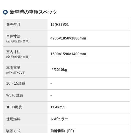
新車時の車種スペック
発売年月
15(H27)/01
車体寸法
4935
×
1850
×
1880
mm
(全長×全幅×全高)
室内寸法
1590
×
1590
×
1400
mm
(全長×全幅×全高)
車両重量
-/-/2010
kg
(AT×MT×CVT)
10・15燃費
-
WLTC燃費
-
JC08燃費
11.4km/L
使用燃料
レギュラー
駆動方式
前輪駆動（FF）