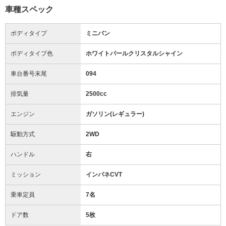
車種スペック
ボディタイプ
ミニバン
ボディタイプ色
ホワイトパールクリスタルシャイン
車台番号末尾
094
排気量
2500cc
エンジン
ガソリン(レギュラー)
駆動方式
2WD
ハンドル
右
ミッション
インパネCVT
乗車定員
7名
ドア数
5枚