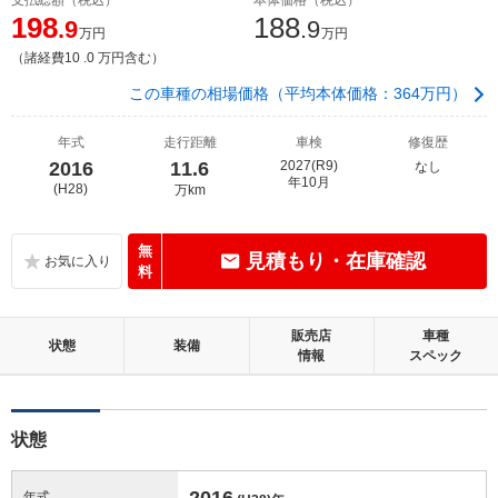
198
188
.9
.9
万円
万円
（諸経費10 .0 万円含む）
この車種の相場価格（平均本体価格：364万円）
年式
走行距離
車検
修復歴
2016
11.6
2027(R9)
なし
年10月
(H28)
万km
無
見積もり・在庫確認
料
販売店
車種
状態
装備
情報
スペック
状態
2016
年式