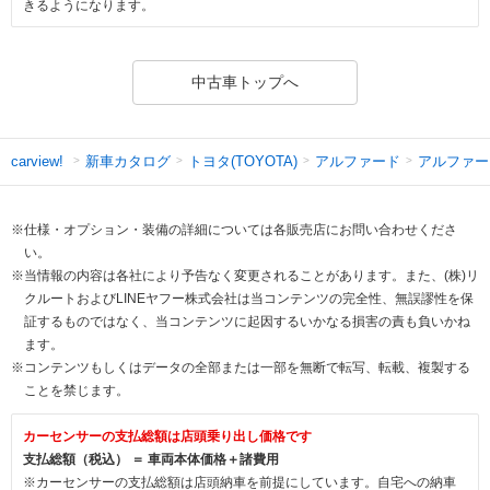
きるようになります。
中古車トップへ
新車カタログ
トヨタ(TOYOTA)
アルファード
アルファー
carview!
※仕様・オプション・装備の詳細については各販売店にお問い合わせくださ
い。
※当情報の内容は各社により予告なく変更されることがあります。また、(株)リ
クルートおよびLINEヤフー株式会社は当コンテンツの完全性、無誤謬性を保
証するものではなく、当コンテンツに起因するいかなる損害の責も負いかね
ます。
※コンテンツもしくはデータの全部または一部を無断で転写、転載、複製する
ことを禁じます。
カーセンサーの支払総額は店頭乗り出し価格です
支払総額（税込） ＝ 車両本体価格＋諸費用
※カーセンサーの支払総額は店頭納車を前提にしています。自宅への納車