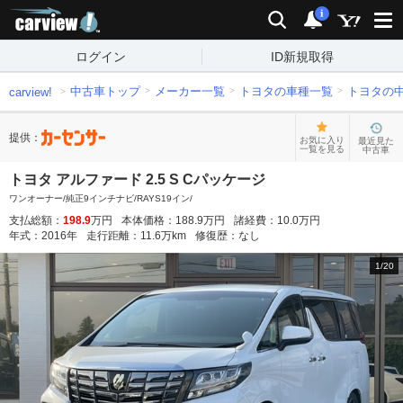
carview!
検索
通知
i
ログイン
ID新規取得
中古車トップ
メーカー一覧
トヨタの車種一覧
トヨタの
carview!
提供：
お気に入り
最近見た
一覧を見る
中古車
トヨタ アルファード 2.5 S Cパッケージ
ワンオーナー/純正9インチナビ/RAYS19イン/
支払総額：
198.9
万円
本体価格：
188.9
万円
諸経費：
10.0
万円
年式：
2016
年
走行距離：
11.6
万km
修復歴：
なし
1
/
20