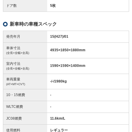
ドア数
5枚
新車時の車種スペック
発売年月
15(H27)/01
車体寸法
4935
×
1850
×
1880
mm
(全長×全幅×全高)
室内寸法
1590
×
1590
×
1400
mm
(全長×全幅×全高)
車両重量
-/-/1980
kg
(AT×MT×CVT)
10・15燃費
-
WLTC燃費
-
JC08燃費
11.6km/L
使用燃料
レギュラー