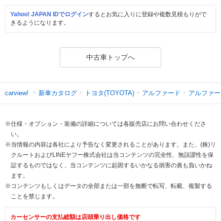
Yahoo! JAPAN IDでログイン
するとお気に入りに登録や複数見積もりがで
きるようになります。
中古車トップへ
新車カタログ
トヨタ(TOYOTA)
アルファード
アルファー
carview!
※仕様・オプション・装備の詳細については各販売店にお問い合わせくださ
い。
※当情報の内容は各社により予告なく変更されることがあります。また、(株)リ
クルートおよびLINEヤフー株式会社は当コンテンツの完全性、無誤謬性を保
証するものではなく、当コンテンツに起因するいかなる損害の責も負いかね
ます。
※コンテンツもしくはデータの全部または一部を無断で転写、転載、複製する
ことを禁じます。
カーセンサーの支払総額は店頭乗り出し価格です