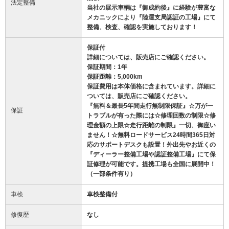
法定整備
当社の展示車輌は『御成約後』に経験が豊富な
メカニックにより『陸運支局認証の工場』にて
整備、検査、確認を実施しております！
保証付
詳細については、販売店にご確認ください。
保証期間：1年
保証距離：5,000km
保証費用は本体価格に含まれています。詳細に
ついては、販売店にご確認ください。
『無料＆最長5年間走行無制限保証』☆万が一
保証
トラブルが有った際には☆修理回数の制限☆修
理金額の上限☆走行距離の制限』一切、御座い
ません！☆無料ロードサービス24時間365日対
応のサポートデスクも設置！外出先やお近くの
『ディーラー整備工場や認証整備工場』にて保
証修理が可能です。提携工場も全国に展開中！
（一部条件有り）
車検
車検整備付
修復歴
なし