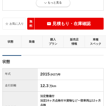
もっと見る
内外装に目立たない多少のキズ、ヘコミが認められる状態です。
内装：
標準的に使用されていて、多少のコゲ、スレ、キズがあります。
無
見積もり・在庫確認
料
外装：
キズ、ヘコミなどが少なく、あっても目立たない、良好な状態です。
購入
販売店
車種
状態
装備
プラン
情報
スペック
修復歴：無
この中古車の「車両品質評価書」を見る
状態
2015
年式
(H27)
年
12.3
走行距離
万km
法定整備付
法定24ヶ月点検付※貨物など一部車両は12ヶ月
点検