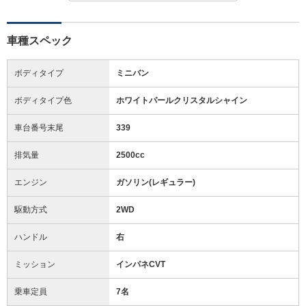
車種スペック
ボディタイプ
ミニバン
ボディタイプ色
ホワイトパールクリスタルシャイン
車台番号末尾
339
排気量
2500cc
エンジン
ガソリン(レギュラー)
駆動方式
2WD
ハンドル
右
ミッション
インパネCVT
乗車定員
7名