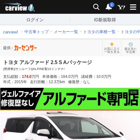
carview!
検索
通知
i
ログイン
ID新規取得
中古車トップ
メーカー一覧
トヨタの車種一覧
トヨタの
carview!
提供：
お気に入り
最近見た
一覧を見る
中古車
トヨタ アルファード 2.5 S Aパッケージ
(禁煙車)(サンルーフ)(ALPINE製10インチナ/
支払総額：
174.0
万円
本体価格：
164.0
万円
諸経費：
10.0
万円
年式：
2015
年
走行距離：
12.3
万km
修復歴：
なし
1
/
21