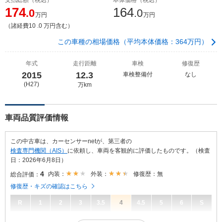
174
164
.0
.0
万円
万円
（諸経費10 .0 万円含む）
この車種の相場価格（平均本体価格：364万円）
年式
走行距離
車検
修復歴
2015
12.3
車検整備付
なし
(H27)
万km
車両品質評価情報
この中古車は、カーセンサーnetが、第三者の
検査専門機関（AIS）
に依頼し、車両を客観的に評価したものです。（検査
日：2026年6月8日）
4
内装：
外装：
修復歴：無
総合評価：
修復歴・キズの確認はこちら
R
1
2
3
3.5
4
4.5
5
6
S
4
総合評価：