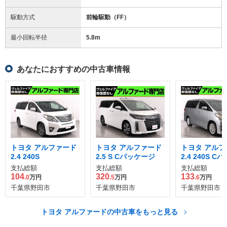
駆動方式
前輪駆動（FF）
最小回転半径
5.8
m
あなたにおすすめの中古車情報
トヨタ アルファード
トヨタ アルファード
トヨタ アルフ
2.4 240S
2.5 S Cパッケージ
2.4 240S C
ジ
支払総額
支払総額
支払総額
104
320
133
.0
万円
.5
万円
.6
万円
千葉県野田市
千葉県野田市
千葉県野田市
トヨタ アルファードの中古車をもっと見る