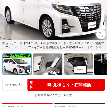
問合わせコード【2617150】★20系アルファード・ヴェルファイア・30前期ア
ルファード・ヴェルファイア★全台修復歴なし★最長5年間★オートローン頭金
0円・最長120回...
無
見積もり・在庫確認
料
※お電話番号の入力は不要です。
支払総額（税込）
本体価格（税込）