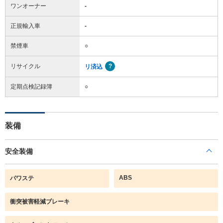
ワンオーナー
-
正規輸入車
-
禁煙車
○
リサイクル
リ済込
定期点検記録簿
○
装備
安全装備
ABS
パワステ
衝突被害軽減ブレーキ