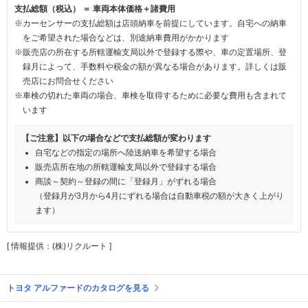
支払総額（税込） ＝ 車両本体価格＋諸費用
※カーセンサーの支払総額は店頭納車を前提にしています。自宅への納車
をご希望された場合などは、別途納車費用がかかります
※販売店の所在する所轄運輸支局以外で登録する際や、車の定置場所、登
録月によって、手数料や税金の額が異なる場合があります。詳しくは販
売店にお問合せください
※車検の切れた車両の場合、車検を取得するために必要な費用も含まれて
います
【ご注意】以下の場合などで支払総額が変わります
自宅などの指定の場所へ陸送納車を希望する場合
販売店所在地の所轄運輸支局以外で登録する場合
商談～契約～登録の間に「登録月」がずれる場合
（登録月が3月から4月にずれる場合は自動車税の額が大きく上がり
ます）
[ 情報提供：(株)リクルート ]
トヨタ アルファードのカタログを見る