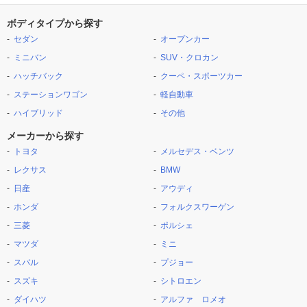
ボディタイプから探す
セダン
オープンカー
ミニバン
SUV・クロカン
ハッチバック
クーペ・スポーツカー
ステーションワゴン
軽自動車
ハイブリッド
その他
メーカーから探す
トヨタ
メルセデス・ベンツ
レクサス
BMW
日産
アウディ
ホンダ
フォルクスワーゲン
三菱
ポルシェ
マツダ
ミニ
スバル
プジョー
スズキ
シトロエン
ダイハツ
アルファ ロメオ