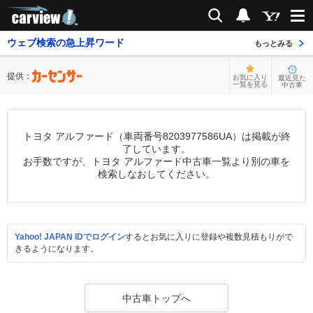
carview!
検索
通知
ウェブ検索の急上昇ワード
もっとみる
提供：
お気に入り
最近見た
一覧を見る
中古車
トヨタ アルファード（車両番号8203977586UA）は掲載が終
了しています。
お手数ですが、トヨタ アルファード中古車一覧より別の車を
検索しなおしてください。
Yahoo! JAPAN IDでログイン
するとお気に入りに登録や複数見積もりがで
きるようになります。
中古車トップへ