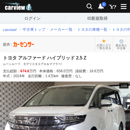
carview!
検索
通知
i
ログイン
ID新規取得
中古車トップ
メーカー一覧
トヨタの車種一覧
トヨタの
carview!
提供：
お気に入り
最近見た
一覧を見る
中古車
トヨタ アルファード ハイブリッド 2.5 Z
ムーンルーフ モデリスタエアロ＆マフラー/
支払総額：
674.6
万円
本体価格：
658.0
万円
諸経費：
16.6
万円
年式：
2024
年
走行距離：
1.4
万km
修復歴：
なし
1
/
20