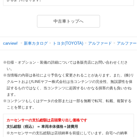
中古車トップへ
新車カタログ
トヨタ(TOYOTA)
アルファード
アルファー
carview!
※仕様・オプション・装備の詳細については各販売店にお問い合わせくださ
い。
※当情報の内容は各社により予告なく変更されることがあります。また、(株)リ
クルートおよびLINEヤフー株式会社は当コンテンツの完全性、無誤謬性を保
証するものではなく、当コンテンツに起因するいかなる損害の責も負いかね
ます。
※コンテンツもしくはデータの全部または一部を無断で転写、転載、複製する
ことを禁じます。
カーセンサーの支払総額は店頭乗り出し価格です
支払総額（税込） ＝ 車両本体価格＋諸費用
※カーセンサーの支払総額は店頭納車を前提にしています。自宅への納車