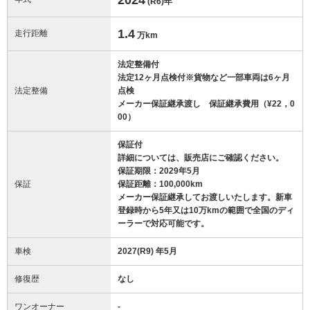
(R6)
年
1.4
走行距離
万km
法定整備付
法定12ヶ月点検付※貨物など一部車両は6ヶ月
法定整備
点検
メーカー保証継承渡し 保証継承費用（¥22，0
00）
保証付
詳細については、販売店にご確認ください。
保証期限：2029年5月
保証
保証距離：100,000km
メーカー保証継承してお渡しいたします。新車
登録時から5年又は10万kmの範囲で全国のディ
ーラーで対応可能です。
車検
2027(R9) 年5月
修復歴
なし
ワンオーナー
-