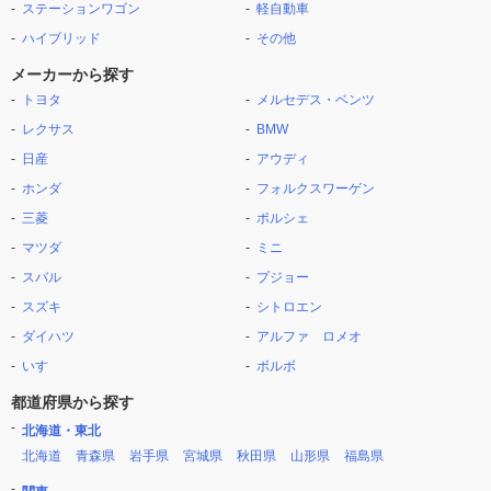
ステーションワゴン
軽自動車
ハイブリッド
その他
メーカーから探す
トヨタ
メルセデス・ベンツ
レクサス
BMW
日産
アウディ
ホンダ
フォルクスワーゲン
三菱
ポルシェ
マツダ
ミニ
スバル
プジョー
スズキ
シトロエン
ダイハツ
アルファ ロメオ
いすゞ
ボルボ
都道府県から探す
北海道・東北
北海道
青森県
岩手県
宮城県
秋田県
山形県
福島県