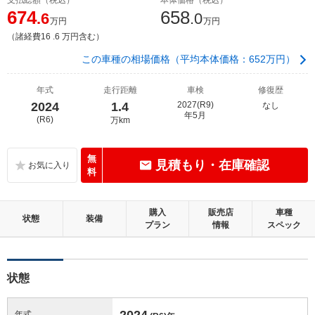
674
658
.6
.0
万円
万円
（諸経費16 .6 万円含む）
この車種の相場価格（平均本体価格：652万円）
年式
走行距離
車検
修復歴
2024
1.4
2027(R9)
なし
年5月
(R6)
万km
無
見積もり・在庫確認
料
購入
販売店
車種
状態
装備
プラン
情報
スペック
状態
2024
年式