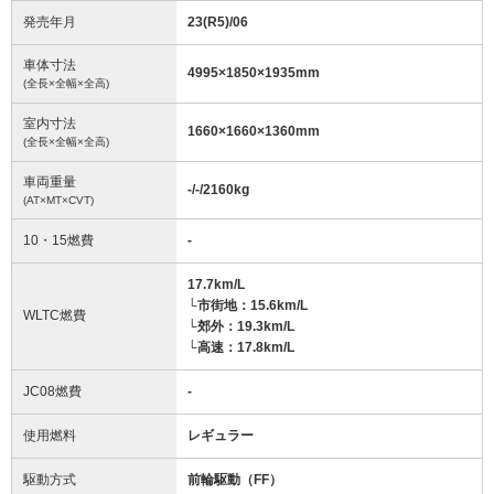
発売年月
23(R5)/06
車体寸法
4995
×
1850
×
1935
mm
(全長×全幅×全高)
室内寸法
1660
×
1660
×
1360
mm
(全長×全幅×全高)
車両重量
-/-/2160
kg
(AT×MT×CVT)
10・15燃費
-
17.7km/L
└市街地：15.6km/L
WLTC燃費
└郊外：19.3km/L
└高速：17.8km/L
JC08燃費
-
使用燃料
レギュラー
駆動方式
前輪駆動（FF）