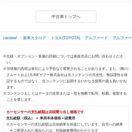
中古車トップへ
新車カタログ
トヨタ(TOYOTA)
アルファード
アルファー
carview!
※仕様・オプション・装備の詳細については各販売店にお問い合わせくださ
い。
※当情報の内容は各社により予告なく変更されることがあります。また、(株)リ
クルートおよびLINEヤフー株式会社は当コンテンツの完全性、無誤謬性を保
証するものではなく、当コンテンツに起因するいかなる損害の責も負いかね
ます。
※コンテンツもしくはデータの全部または一部を無断で転写、転載、複製する
ことを禁じます。
カーセンサーの支払総額は店頭乗り出し価格です
支払総額（税込） ＝ 車両本体価格＋諸費用
※カーセンサーの支払総額は店頭納車を前提にしています。自宅への納車
をご希望された場合などは、別途納車費用がかかります