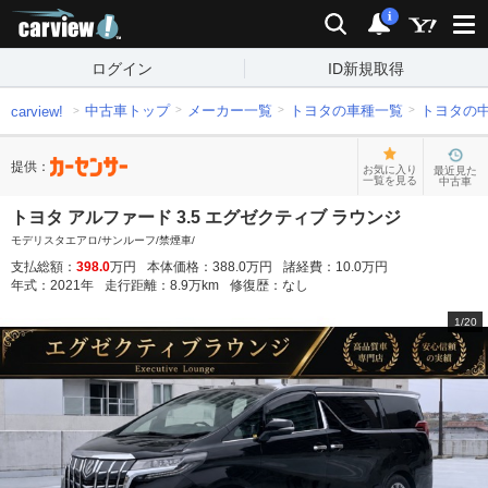
carview!
検索
通知
i
ログイン
ID新規取得
中古車トップ
メーカー一覧
トヨタの車種一覧
トヨタの
carview!
提供：
お気に入り
最近見た
一覧を見る
中古車
トヨタ アルファード 3.5 エグゼクティブ ラウンジ
モデリスタエアロ/サンルーフ/禁煙車/
支払総額：
398.0
万円
本体価格：
388.0
万円
諸経費：
10.0
万円
年式：
2021
年
走行距離：
8.9
万km
修復歴：
なし
1
/
20