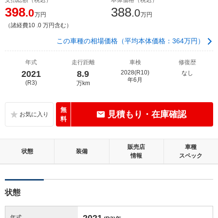
398
388
.0
.0
万円
万円
（諸経費10 .0 万円含む）
この車種の相場価格（平均本体価格：364万円）
年式
走行距離
車検
修復歴
2021
8.9
2028(R10)
なし
年6月
(R3)
万km
無
見積もり・在庫確認
料
販売店
車種
状態
装備
情報
スペック
状態
2021
年式