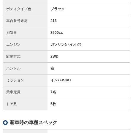
ボディタイプ色
ブラック
車台番号末尾
413
排気量
3500cc
エンジン
ガソリン(ハイオク)
駆動方式
2WD
ハンドル
右
ミッション
インパネ8AT
乗車定員
7名
ドア数
5枚
新車時の車種スペック