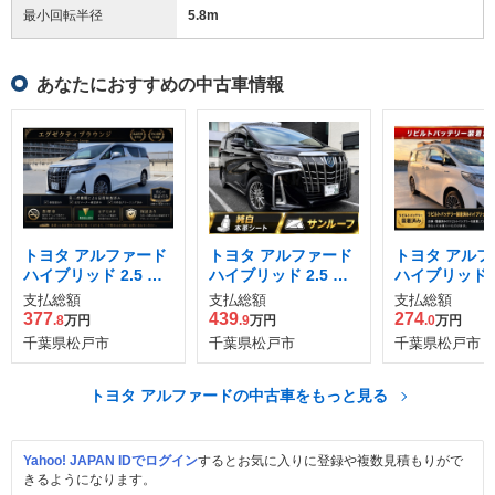
最小回転半径
5.8
m
あなたにおすすめの中古車情報
トヨタ アルファード
トヨタ アルファード
トヨタ アルフ
ハイブリッド 2.5 エ
ハイブリッド 2.5 エ
ハイブリッド 2
グゼクティブ ラウン
グゼクティブ ラウン
グゼクティブ 
支払総額
支払総額
支払総額
ジ E-Four 4WD
ジ S E-Four 4WD
ジ E-Four 4W
377
439
274
.8
万円
.9
万円
.0
万円
千葉県松戸市
千葉県松戸市
千葉県松戸市
トヨタ アルファードの中古車をもっと見る
Yahoo! JAPAN IDでログイン
するとお気に入りに登録や複数見積もりがで
きるようになります。