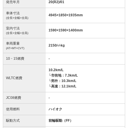
発売年月
20(R2)/01
車体寸法
4945
×
1850
×
1935
mm
(全長×全幅×全高)
室内寸法
1590
×
1590
×
1400
mm
(全長×全幅×全高)
車両重量
2150/-/-
kg
(AT×MT×CVT)
10・15燃費
-
10.2km/L
└市街地：7.3km/L
WLTC燃費
└郊外：10.3km/L
└高速：12.1km/L
JC08燃費
-
使用燃料
ハイオク
駆動方式
前輪駆動（FF）