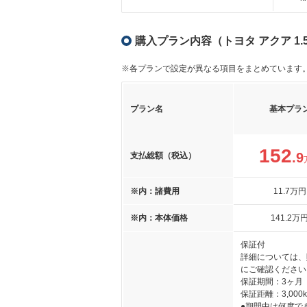
購入プラン内容（トヨタ アクア 1.
※各プランで設定が異なる項目をまとめています
プラン名
基本プラ
152
.9
支払総額（税込）
※内：諸費用
11
.7
万円
※内：本体価格
141
.2
万
保証付
詳細については、
にご確認ください
保証期間：3ヶ月
保証距離：3,000
●期間中は何度で