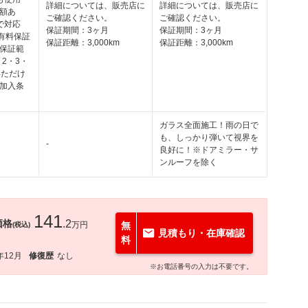
詳細については、販売店に
詳細については、販売店に
額あ
ご確認ください。
ご確認ください。
で対応
保証期間：3ヶ月
保証期間：3ヶ月
の有料保証
保証距離：3,000km
保証距離：3,000km
保証範
・2・3・
いただけ
加入条
ガラス全面施工！雨の日で
も、しっかり弾いて視界を
-
良好に！※ドアミラー・サ
ンルーフを除く
141
価格
.2
万円
無
(税込)
見積もり・在庫確認
料
年12月
修復歴
なし
※お電話番号の入力は不要です。