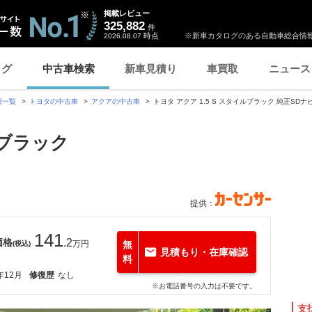
掲載レビュー
325,882
件
時点
※新車カタログのある自動車総合情報
2026.08.07
ログ
中古車検索
新車見積り
車買取
ニュース
種一覧
トヨタの中古車
アクアの中古車
トヨタ アクア 1.5 S スタイルブラック 純正SD
ルブラック
提供：
141
価格
.2
万円
無
(税込)
見積もり・在庫確認
料
年12月
修復歴
なし
※お電話番号の入力は不要です。
支