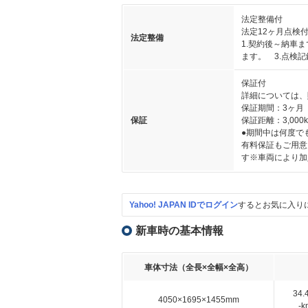
法定整備付
法定12ヶ月点検
法定整備
1.契約後～納車
ます。 3.点検
保証付
詳細については、
保証期間：3ヶ月
保証
保証距離：3,000
●期間中は何度で
有料保証もご用意
す※車両により加
Yahoo! JAPAN IDでログイン
するとお気に入り
新車時の基本情報
車体寸法（全長×全幅×全高）
34
4050×1695×1455mm
-