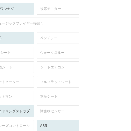
V:ワンセグ
後席モニター
ュージックプレイヤー接続可
C
ベンチシート
列シート
ウォークスルー
動シート
シートエアコン
ートヒーター
フルフラットシート
ットマン
本革シート
イドリングストップ
障害物センサー
ルーズコントロール
ABS