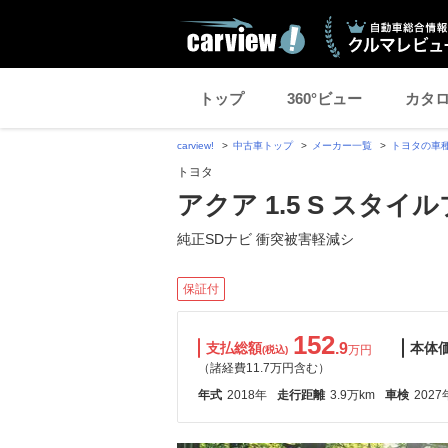
トップ
360°ビュー
カタ
carview!
中古車トップ
メーカー一覧
トヨタの車
トヨタ
アクア 1.5 S スタイ
純正SDナビ 衝突被害軽減シ
保証付
152
支払総額
.9
本体
万円
(税込)
（諸経費11.7万円含む）
年式
2018年
走行距離
3.9万km
車検
2027