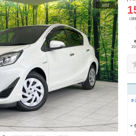
1
/
22
1
（諸
2
ネ