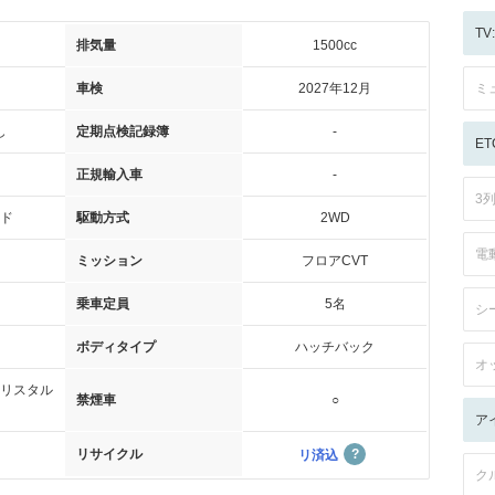
T
排気量
1500cc
車検
2027年12月
ミ
し
定期点検記録簿
-
ET
正規輸入車
-
3
ド
駆動方式
2WD
電
ミッション
フロアCVT
乗車定員
5名
シ
ボディタイプ
ハッチバック
オ
リスタル
禁煙車
○
ア
リサイクル
リ済込
ク