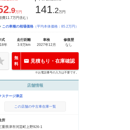
52
141
.9
.2
万円
万円
経費11.7万円含む）
この車種の相場価格
（平均本体価格：85.2万円）
年式
走行距離
車検
修復歴
018年
3.9万km
2027年12月
なし
無
見積もり・在庫確認
料
※お電話番号の入力は不要です。
店舗情報
クステージ津店
この店舗の中古車在庫一覧
住所
三重県津市河芸町上野926-1