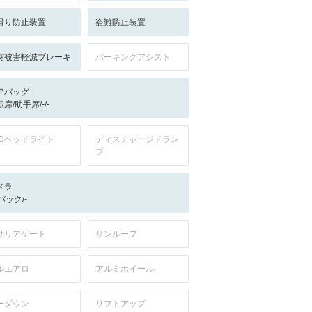
滑り防止装置
盗難防止装置
突被害軽減ブレーキ
パーキングアシスト
アバッグ
席/助手席/-/-
EDヘッドライト
ディスチャージドラン
プ
メラ
-/バック/-
動リアゲート
サンルーフ
ルエアロ
アルミホイール
ーダウン
リフトアップ