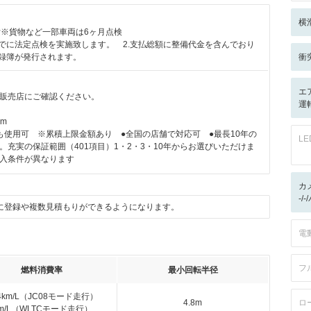
横
付※貨物など一部車両は6ヶ月点検
までに法定点検を実施致します。 2.支払総額に整備代金を含んでおり
記録簿が発行されます。
衝
エ
販売店にご確認ください。
運転
km
も使用可 ※累積上限金額あり ●全国の店舗で対応可 ●最長10年の
L
。充実の保証範囲（401項目）1・2・3・10年からお選びいただけま
入条件が異なります
カ
-/
に登録や複数見積もりができるようになります。
電
フ
燃料消費率
最小回転半径
.4km/L（JC08モード走行）
4.8m
ロ
km/L（WLTCモード走行）