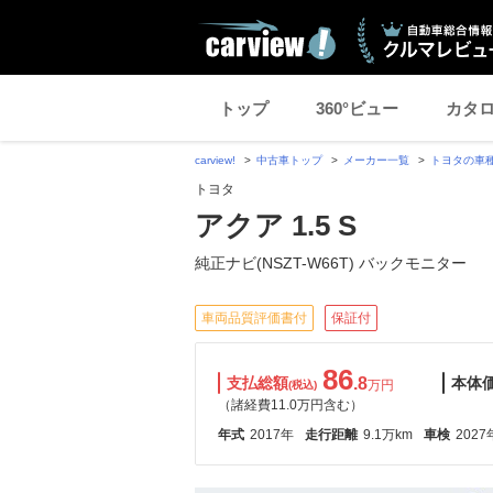
トップ
360°ビュー
カタ
carview!
中古車トップ
メーカー一覧
トヨタの車
トヨタ
アクア 1.5 S
純正ナビ(NSZT-W66T) バックモニター
車両品質評価書付
保証付
86
支払総額
.8
本体
万円
(税込)
（諸経費11.0万円含む）
年式
2017年
走行距離
9.1万km
車検
2027