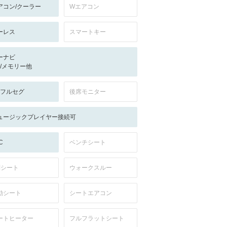
アコン/クーラー
Wエアコン
ーレス
スマートキー
ーナビ
-/-/メモリー他
V:フルセグ
後席モニター
ュージックプレイヤー接続可
C
ベンチシート
列シート
ウォークスルー
動シート
シートエアコン
ートヒーター
フルフラットシート