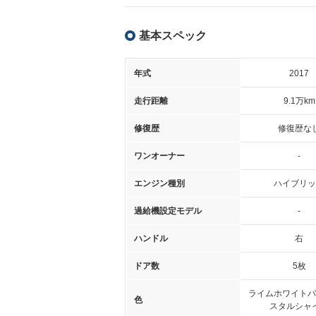
基本スペック
年式
2017
走行距離
9.1万km
修復歴
修復歴な
ワンオーナー
-
エンジン種別
ハイブリッ
過給機設定モデル
-
ハンドル
右
ドア数
5枚
ライムホワイトパ
色
スタルシャ