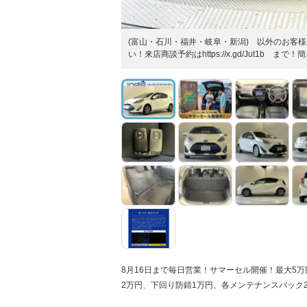
(富山・石川・福井・岐阜・新潟) 以外のお客様は、
い！来店商談予約はhttps://x.gd/Jut1b ま
8月16日まで毎日営業！サマーセル開催！最大5万
2万円、下回り防錆1万円、各メンテナンスパック