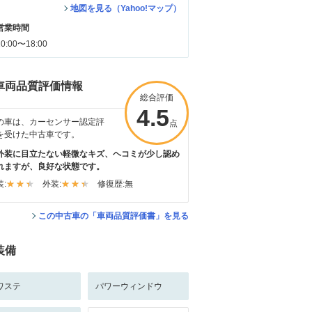
地図を見る（Yahoo!マップ）
営業時間
10:00〜18:00
車両品質評価情報
総合評価
4.5
の車は、カーセンサー認定評
点
を受けた中古車です。
外装に目立たない軽微なキズ、ヘコミが少し認め
れますが、良好な状態です。
:
外装:
修復歴:
無
この中古車の「車両品質評価書」を見る
装備
ワステ
パワーウィンドウ