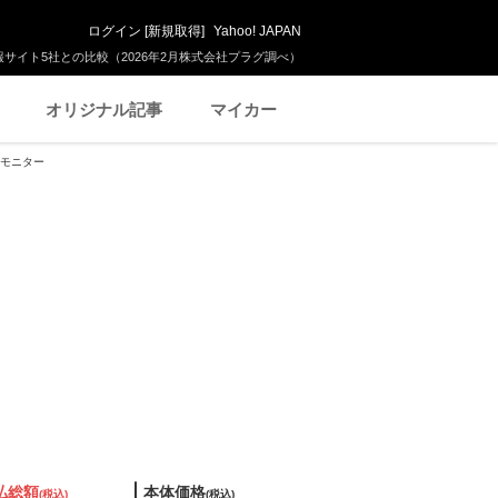
ログイン
[
新規取得
]
Yahoo! JAPAN
サイト5社との比較（2026年2月株式会社プラグ調べ）
オリジナル記事
マイカー
ックモニター
払総額
本体価格
(税込)
(税込)