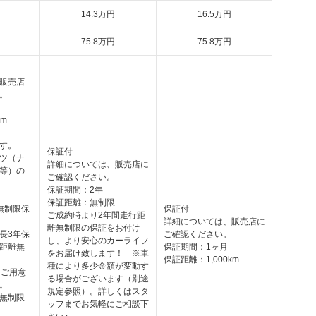
14
.3
万円
16
.5
万円
75
.8
万円
75
.8
万円
販売店
。
km
す。
保証付
ツ（ナ
詳細については、販売店に
等）の
ご確認ください。
保証期間：2年
保証距離：無制限
無制限保
保証付
ご成約時より2年間走行距
詳細については、販売店に
離無制限の保証をお付け
長3年保
ご確認ください。
し、より安心のカーライフ
距離無
保証期間：1ヶ月
をお届け致します！ ※車
保証距離：1,000km
種により多少金額が変動す
をご用意
る場合がございます（別途
。
規定参照）。詳しくはスタ
無制限
ッフまでお気軽にご相談下