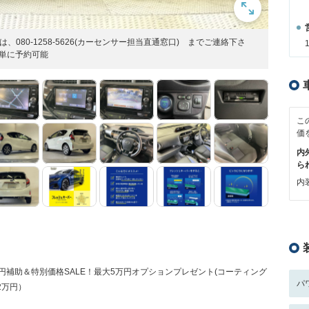
080-1258-5626(カーセンサー担当直通窓口) までご連絡下さ
で！簡単に予約可能
こ
価
内
ら
内装
円補助＆特別価格SALE！最大5万円オプションプレゼント(コーティング
パ
2万円）