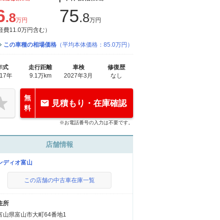
6
75
.8
.8
万円
万円
経費11.0万円含む）
この車種の相場価格
（平均本体価格：85.0万円）
年式
走行距離
車検
修復歴
017年
9.1万km
2027年3月
なし
無
見積もり・在庫確認
料
※お電話番号の入力は不要です。
店舗情報
ンディオ富山
この店舗の中古車在庫一覧
住所
富山県富山市大町64番地1