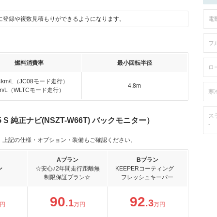
に登録や複数見積もりができるようになります。
電
フ
燃料消費率
最小回転半径
ロ
.4km/L（JC08モード走行）
4.8m
km/L（WLTCモード走行）
寒
ス
S 純正ナビ(NSZT-W66T) バックモニター）
-
。上記の仕様・オプション・装備もご確認ください。
Aプラン
Bプラン
ン
☆安心♪2年間走行距離無
KEEPERコーティング
制限保証プラン☆
フレッシュキーパー
90
92
.1
.3
円
万円
万円