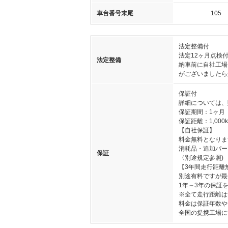
車台番号末尾
105
法定整備付
法定12ヶ月点検
法定整備
納車前に自社工場
がございましたら
保証付
詳細については、
保証期間：1ヶ月
保証距離：1,000
【自社保証】
料金無料となりま
消耗品・追加パー
保証
〈別途規定参照)
【3年間走行距離
別途有料ですが最
1年～3年の保証
※全て走行距離は
料金は保証年数や
全国の提携工場に