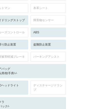
ットマン
本革シート
イドリングストップ
障害物センサー
ルーズコントロール
ABS
滑り防止装置
盗難防止装置
突被害軽減ブレーキ
パーキングアシスト
アバッグ
席/助手席/-/-
EDヘッドライト
ディスチャージドラン
プ
メラ
-/バック/-