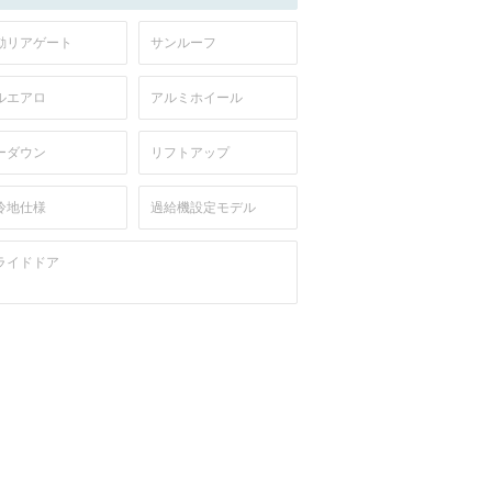
動リアゲート
サンルーフ
ルエアロ
アルミホイール
ーダウン
リフトアップ
冷地仕様
過給機設定モデル
ライドドア