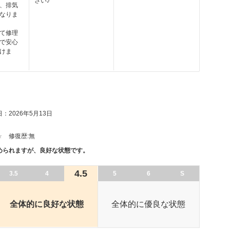
さい♪
、排気
なりま
て修理
で安心
けま
：2026年5月13日
修復歴:
無
められますが、良好な状態です。
4.5
3.5
4
5
6
S
全体的に良好な状態
全体的に優良な状態