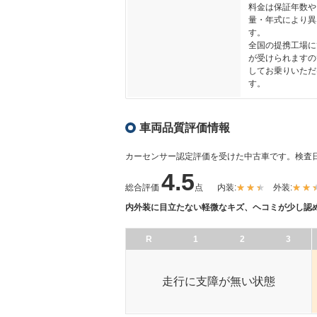
料金は保証年数や
量・年式により異
す。
全国の提携工場に
が受けられますの
してお乗りいただ
す。
車両品質評価情報
カーセンサー認定評価を受けた中古車です。
検査日
4.5
総合評価
点
内装:
外装:
内外装に目立たない軽微なキズ、ヘコミが少し認
R
1
2
3
走行に支障が無い状態