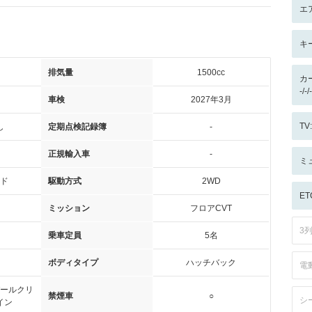
エ
キ
排気量
1500cc
カ
-/
車検
2027年3月
T
し
定期点検記録簿
-
正規輸入車
-
ミ
ド
駆動方式
2WD
ET
ミッション
フロアCVT
3
乗車定員
5名
ボディタイプ
ハッチバック
電
ールクリ
禁煙車
○
シ
イン