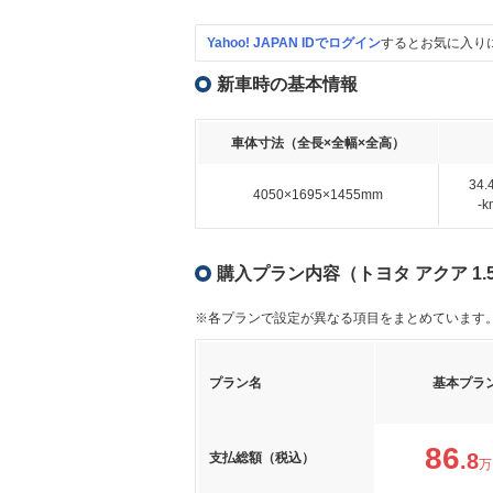
Yahoo! JAPAN IDでログイン
するとお気に入り
新車時の基本情報
車体寸法（全長×全幅×全高）
34
4050×1695×1455mm
-
購入プラン内容（トヨタ アクア 1.5 
※各プランで設定が異なる項目をまとめています
プラン名
基本プラ
86
.8
支払総額（税込）
万