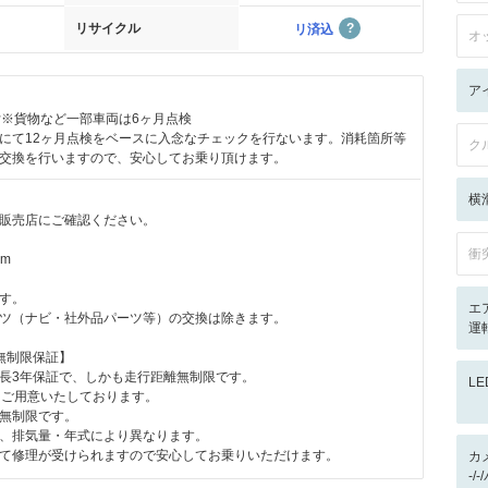
リサイクル
リ済込
オ
ア
付※貨物など一部車両は6ヶ月点検
にて12ヶ月点検をベースに入念なチェックを行ないます。消耗箇所等
ク
交換を行いますので、安心してお乗り頂けます。
横
販売店にご確認ください。
衝
km
す。
エ
ツ（ナビ・社外品パーツ等）の交換は除きます。
運転
無制限保証】
長3年保証で、しかも走行距離無制限です。
L
をご用意いたしております。
無制限です。
、排気量・年式により異なります。
て修理が受けられますので安心してお乗りいただけます。
カ
-/