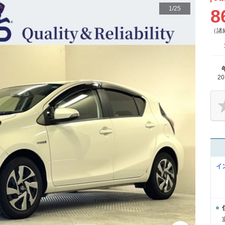
1
/
25
8
（諸
2
イ