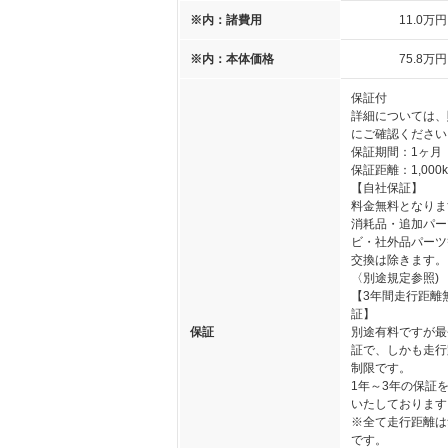
※内：諸費用
11
.0
万円
※内：本体価格
75
.8
万円
保証付
詳細については、
にご確認ください
保証期間：1ヶ月
保証距離：1,000
【自社保証】
料金無料となりま
消耗品・追加パー
ビ・社外品パーツ
交換は除きます。
〈別途規定参照)
【3年間走行距離
証】
保証
別途有料ですが最
証で、しかも走行
制限です。
1年～3年の保証
いたしております
※全て走行距離は
です。