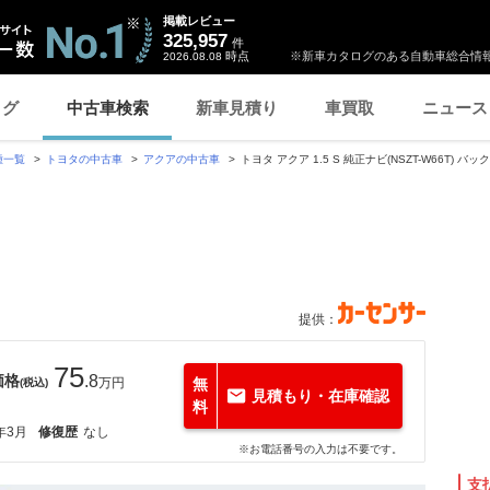
掲載レビュー
325,957
件
時点
※新車カタログのある自動車総合情報
2026.08.08
ログ
中古車検索
新車見積り
車買取
ニュース
種一覧
トヨタの中古車
アクアの中古車
トヨタ アクア 1.5 S 純正ナビ(NSZT-W66T) バ
提供：
75
価格
.8
万円
無
(税込)
見積もり・在庫確認
料
年3月
修復歴
なし
※お電話番号の入力は不要です。
支