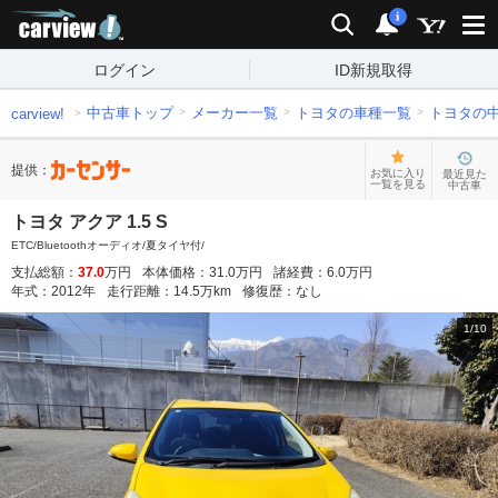
carview!
検索
通知
i
ログイン
ID新規取得
中古車トップ
メーカー一覧
トヨタの車種一覧
トヨタの
carview!
提供：
お気に入り
最近見た
一覧を見る
中古車
トヨタ アクア 1.5 S
ETC/Bluetoothオーディオ/夏タイヤ付/
支払総額：
37.0
万円
本体価格：
31.0
万円
諸経費：
6.0
万円
年式：
2012
年
走行距離：
14.5
万km
修復歴：
なし
1
/
10