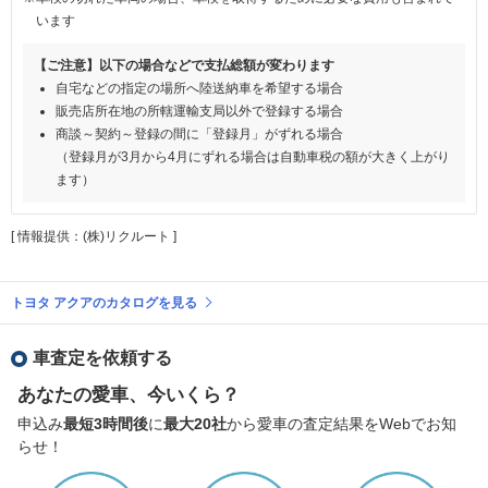
います
【ご注意】以下の場合などで支払総額が変わります
自宅などの指定の場所へ陸送納車を希望する場合
販売店所在地の所轄運輸支局以外で登録する場合
商談～契約～登録の間に「登録月」がずれる場合
（登録月が3月から4月にずれる場合は自動車税の額が大きく上がり
ます）
[ 情報提供：(株)リクルート ]
トヨタ アクアのカタログを見る
車査定を依頼する
あなたの愛車、今いくら？
申込み
最短3時間後
に
最大20社
から愛車の査定結果をWebでお知
らせ！