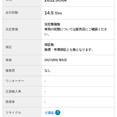
(H24)
年
14.5
走行距離
万km
法定整備無
法定整備
車両の状態については販売店にご確認くださ
い。
保証無
保証
無償・有償保証とも無となります。
車検
2027(R9) 年8月
修復歴
なし
ワンオーナー
-
正規輸入車
-
禁煙車
-
リサイクル
リ済込