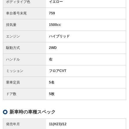
ボディタイプ色
イエロー
車台番号末尾
759
排気量
1500cc
エンジン
ハイブリッド
駆動方式
2WD
ハンドル
右
ミッション
フロアCVT
乗車定員
5名
ドア数
5枚
新車時の車種スペック
発売年月
11(H23)/12