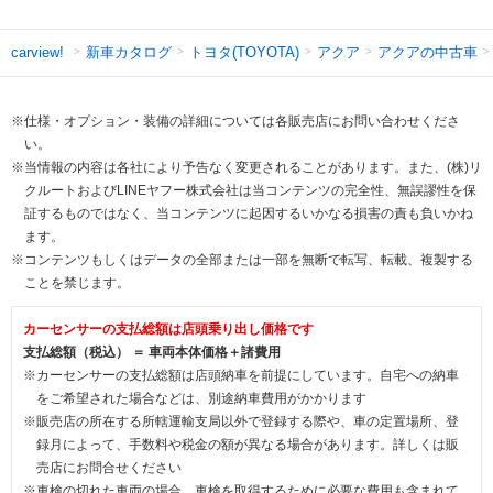
新車カタログ
トヨタ(TOYOTA)
アクア
アクアの中古車
carview!
※仕様・オプション・装備の詳細については各販売店にお問い合わせくださ
い。
※当情報の内容は各社により予告なく変更されることがあります。また、(株)リ
クルートおよびLINEヤフー株式会社は当コンテンツの完全性、無誤謬性を保
証するものではなく、当コンテンツに起因するいかなる損害の責も負いかね
ます。
※コンテンツもしくはデータの全部または一部を無断で転写、転載、複製する
ことを禁じます。
カーセンサーの支払総額は店頭乗り出し価格です
支払総額（税込） ＝ 車両本体価格＋諸費用
※カーセンサーの支払総額は店頭納車を前提にしています。自宅への納車
をご希望された場合などは、別途納車費用がかかります
※販売店の所在する所轄運輸支局以外で登録する際や、車の定置場所、登
録月によって、手数料や税金の額が異なる場合があります。詳しくは販
売店にお問合せください
※車検の切れた車両の場合、車検を取得するために必要な費用も含まれて