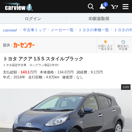
carview!
検索
通知
i
ログイン
ID新規取得
中古車トップ
メーカー一覧
トヨタの車種一覧
トヨタの
carview!
提供：
お気に入り
最近見た
一覧を見る
中古車
トヨタ アクア 1.5 S スタイルブラック
トヨタ認定中古車 ロングラン保証1年付/
支払総額：
143.1
万円
本体価格：
134.0
万円
諸経費：
9.1
万円
年式：
2018
年
走行距離：
4.8
万km
修復歴：
なし
1
/
20