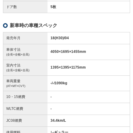
ドア数
5枚
新車時の車種スペック
発売年月
18(H30)/04
車体寸法
4050
×
1695
×
1455
mm
(全長×全幅×全高)
室内寸法
1395
×
1395
×
1175
mm
(全長×全幅×全高)
車両重量
-/-/1090
kg
(AT×MT×CVT)
10・15燃費
-
WLTC燃費
-
JC08燃費
34.4km/L
使用燃料
レギュラー