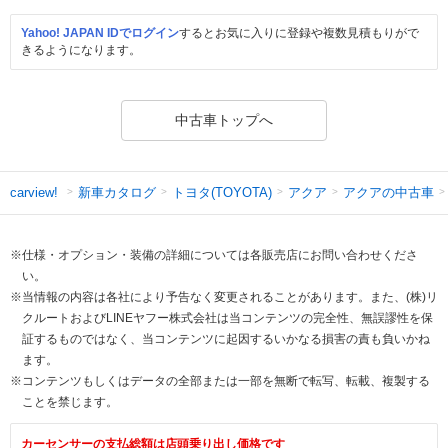
Yahoo! JAPAN IDでログイン
するとお気に入りに登録や複数見積もりがで
きるようになります。
中古車トップへ
新車カタログ
トヨタ(TOYOTA)
アクア
アクアの中古車
carview!
※仕様・オプション・装備の詳細については各販売店にお問い合わせくださ
い。
※当情報の内容は各社により予告なく変更されることがあります。また、(株)リ
クルートおよびLINEヤフー株式会社は当コンテンツの完全性、無誤謬性を保
証するものではなく、当コンテンツに起因するいかなる損害の責も負いかね
ます。
※コンテンツもしくはデータの全部または一部を無断で転写、転載、複製する
ことを禁じます。
カーセンサーの支払総額は店頭乗り出し価格です