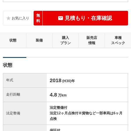
C
内装：
標準的に使用されていて、気になる使用感やいたみが若干あります。
無
見積もり・在庫確認
料
D
外装：
やや目立つキズやへこみ等があります。
購入
販売店
車種
状態
装備
プラン
情報
スペック
この中古車の「車両品質評価書」を見る
状態
2018
年式
(H30)
年
4.8
走行距離
万km
法定整備付
法定整備
法定12ヶ月点検付※貨物など一部車両は6ヶ月
点検
保証付