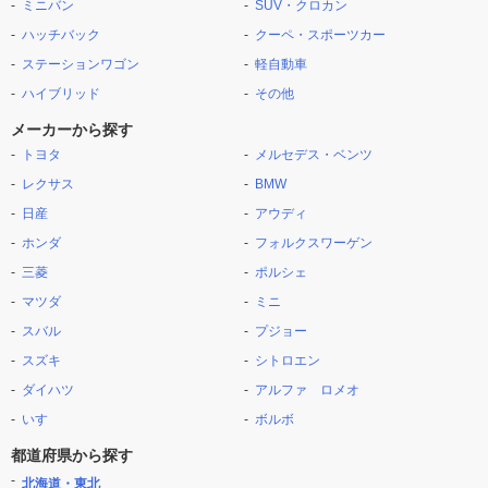
ミニバン
SUV・クロカン
ハッチバック
クーペ・スポーツカー
ステーションワゴン
軽自動車
ハイブリッド
その他
メーカーから探す
トヨタ
メルセデス・ベンツ
レクサス
BMW
日産
アウディ
ホンダ
フォルクスワーゲン
三菱
ポルシェ
マツダ
ミニ
スバル
プジョー
スズキ
シトロエン
ダイハツ
アルファ ロメオ
いすゞ
ボルボ
都道府県から探す
北海道・東北