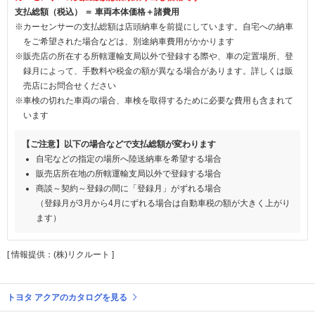
支払総額（税込） ＝ 車両本体価格＋諸費用
※カーセンサーの支払総額は店頭納車を前提にしています。自宅への納車
をご希望された場合などは、別途納車費用がかかります
※販売店の所在する所轄運輸支局以外で登録する際や、車の定置場所、登
録月によって、手数料や税金の額が異なる場合があります。詳しくは販
売店にお問合せください
※車検の切れた車両の場合、車検を取得するために必要な費用も含まれて
います
【ご注意】以下の場合などで支払総額が変わります
自宅などの指定の場所へ陸送納車を希望する場合
販売店所在地の所轄運輸支局以外で登録する場合
商談～契約～登録の間に「登録月」がずれる場合
（登録月が3月から4月にずれる場合は自動車税の額が大きく上がり
ます）
[ 情報提供：(株)リクルート ]
トヨタ アクアのカタログを見る