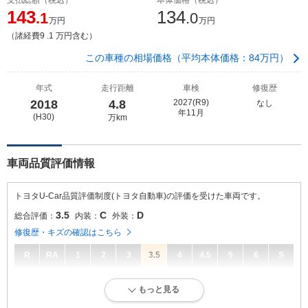
143
134
.1
.0
万円
万円
（諸経費9 .1 万円含む）
この車種の相場価格（平均本体価格：84万円）
年式
走行距離
車検
修復歴
2018
4.8
2027(R9)
なし
年11月
(H30)
万km
車両品質評価情報
トヨタU-Car品質評価制度(トヨタ自動車)の評価を受けた車両です。
3.5
C
D
総合評価：
内装：
外装：
修復歴・キズの確認はこちら
R
RA
1
2
3
3.5
4
4.5
5
6
S
3.5
総合評価：
もっと見る
キズ、へこみは若干ありますが、比較的良好な状態です。