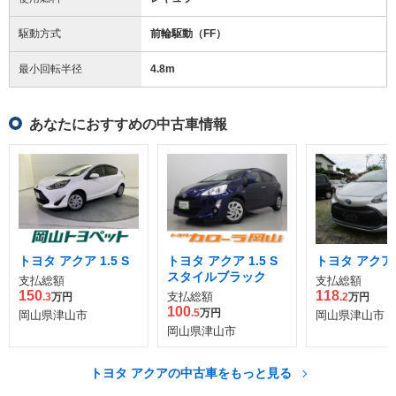
駆動方式
前輪駆動（FF）
最小回転半径
4.8
m
あなたにおすすめの中古車情報
トヨタ アクア 1.5 S
トヨタ アクア 1.5 S
トヨタ アクア 1
スタイルブラック
支払総額
支払総額
150
118
支払総額
.3
万円
.2
万円
100
.5
万円
岡山県津山市
岡山県津山市
岡山県津山市
トヨタ アクアの中古車をもっと見る