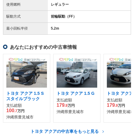
使用燃料
レギュラー
駆動方式
前輪駆動（FF）
最小回転半径
5.2
m
あなたにおすすめの中古車情報
トヨタ アクア 1.5 S
トヨタ アクア 1.5 G
トヨタ アクア 1
スタイルブラック
支払総額
支払総額
179
179
支払総額
.9
万円
.9
万円
100
.7
万円
沖縄県豊見城市
沖縄県豊見城市
沖縄県豊見城市
トヨタ アクアの中古車をもっと見る