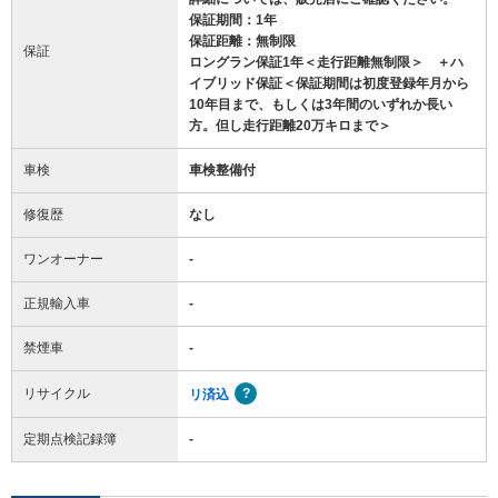
保証期間：1年
保証距離：無制限
保証
ロングラン保証1年＜走行距離無制限＞ ＋ハ
イブリッド保証＜保証期間は初度登録年月から
10年目まで、もしくは3年間のいずれか長い
方。但し走行距離20万キロまで＞
車検
車検整備付
修復歴
なし
ワンオーナー
-
正規輸入車
-
禁煙車
-
リサイクル
リ済込
定期点検記録簿
-