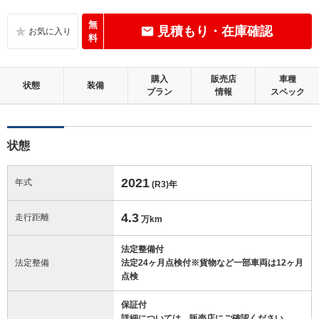
B
内装：
いたみ、汚れなどは少なく、全体的に良好な状態です。
無
見積もり・在庫確認
料
D
外装：
やや目立つキズやへこみ等があります。
購入
販売店
車種
状態
装備
プラン
情報
スペック
この中古車の「車両品質評価書」を見る
状態
2021
年式
(R3)
年
4.3
走行距離
万km
法定整備付
法定整備
法定24ヶ月点検付※貨物など一部車両は12ヶ月
点検
保証付
詳細については、販売店にご確認ください。