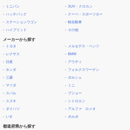
ミニバン
SUV・クロカン
ハッチバック
クーペ・スポーツカー
ステーションワゴン
軽自動車
ハイブリッド
その他
メーカーから探す
トヨタ
メルセデス・ベンツ
レクサス
BMW
日産
アウディ
ホンダ
フォルクスワーゲン
三菱
ポルシェ
マツダ
ミニ
スバル
プジョー
スズキ
シトロエン
ダイハツ
アルファ ロメオ
いすゞ
ボルボ
都道府県から探す