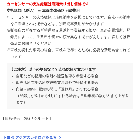
カーセンサーの支払総額は店頭乗り出し価格です
支払総額（税込） ＝ 車両本体価格＋諸費用
※カーセンサーの支払総額は店頭納車を前提にしています。自宅への納車
をご希望された場合などは、別途納車費用がかかります
※販売店の所在する所轄運輸支局以外で登録する際や、車の定置場所、登
録月によって、手数料や税金の額が異なる場合があります。詳しくは販
売店にお問合せください
※車検の切れた車両の場合、車検を取得するために必要な費用も含まれて
います
【ご注意】以下の場合などで支払総額が変わります
自宅などの指定の場所へ陸送納車を希望する場合
販売店所在地の所轄運輸支局以外で登録する場合
商談～契約～登録の間に「登録月」がずれる場合
（登録月が3月から4月にずれる場合は自動車税の額が大きく上がり
ます）
[ 情報提供：(株)リクルート ]
トヨタ アクアのカタログを見る