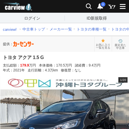
carview!
検索
通知
i
ログイン
ID新規取得
中古車トップ
メーカー一覧
トヨタの車種一覧
トヨタの
carview!
提供：
お気に入り
最近見た
一覧を見る
中古車
トヨタ アクア 1.5 G
支払総額：
179.9
万円
本体価格：
170.5
万円
諸経費：
9.4
万円
年式：
2021
年
走行距離：
4.3
万km
修復歴：
なし
1
/
20