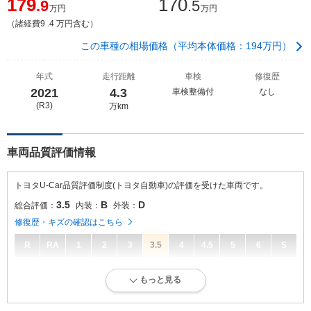
179
170
.9
.5
万円
万円
（諸経費9 .4 万円含む）
この車種の相場価格（平均本体価格：194万円）
年式
走行距離
車検
修復歴
2021
4.3
車検整備付
なし
(R3)
万km
車両品質評価情報
トヨタU-Car品質評価制度(トヨタ自動車)の評価を受けた車両です。
3.5
B
D
総合評価：
内装：
外装：
修復歴・キズの確認はこちら
R
RA
1
2
3
3.5
4
4.5
5
6
S
3.5
総合評価：
もっと見る
キズ、へこみは若干ありますが、比較的良好な状態です。