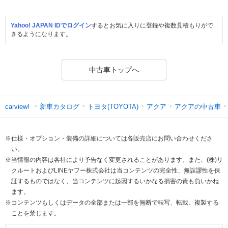
Yahoo! JAPAN IDでログイン
するとお気に入りに登録や複数見積もりがで
きるようになります。
中古車トップへ
新車カタログ
トヨタ(TOYOTA)
アクア
アクアの中古車
carview!
※仕様・オプション・装備の詳細については各販売店にお問い合わせくださ
い。
※当情報の内容は各社により予告なく変更されることがあります。また、(株)リ
クルートおよびLINEヤフー株式会社は当コンテンツの完全性、無誤謬性を保
証するものではなく、当コンテンツに起因するいかなる損害の責も負いかね
ます。
※コンテンツもしくはデータの全部または一部を無断で転写、転載、複製する
ことを禁じます。