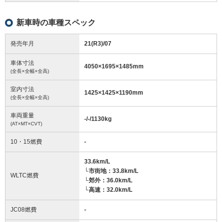
新車時の車種スペック
発売年月
21(R3)/07
車体寸法
4050
×
1695
×
1485
mm
(全長×全幅×全高)
室内寸法
1425
×
1425
×
1190
mm
(全長×全幅×全高)
車両重量
-/-/1130
kg
(AT×MT×CVT)
10・15燃費
-
33.6km/L
└市街地：33.8km/L
WLTC燃費
└郊外：36.0km/L
└高速：32.0km/L
JC08燃費
-