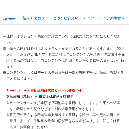
新車カタログ
トヨタ(TOYOTA)
アクア
アクアの中古車
carview!
※仕様・オプション・装備の詳細については各販売店にお問い合わせくださ
い。
※当情報の内容は各社により予告なく変更されることがあります。また、(株)リ
クルートおよびLINEヤフー株式会社は当コンテンツの完全性、無誤謬性を保
証するものではなく、当コンテンツに起因するいかなる損害の責も負いかね
ます。
※コンテンツもしくはデータの全部または一部を無断で転写、転載、複製する
ことを禁じます。
カーセンサーの支払総額は店頭乗り出し価格です
支払総額（税込） ＝ 車両本体価格＋諸費用
※カーセンサーの支払総額は店頭納車を前提にしています。自宅への納車
をご希望された場合などは、別途納車費用がかかります
※販売店の所在する所轄運輸支局以外で登録する際や、車の定置場所、登
録月によって、手数料や税金の額が異なる場合があります。詳しくは販
売店にお問合せください