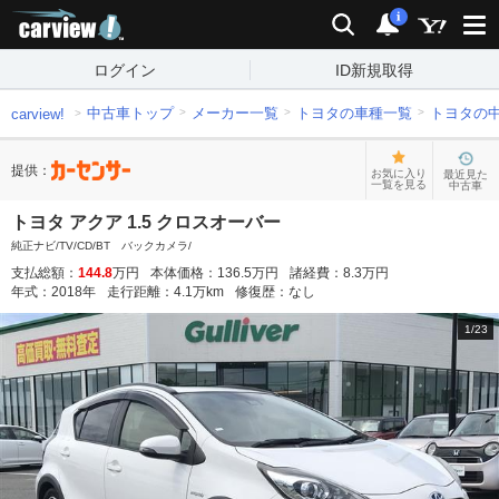
carview!
検索
通知
i
ログイン
ID新規取得
中古車トップ
メーカー一覧
トヨタの車種一覧
トヨタの
carview!
提供：
お気に入り
最近見た
一覧を見る
中古車
トヨタ アクア 1.5 クロスオーバー
純正ナビ/TV/CD/BT バックカメラ/
支払総額：
144.8
万円
本体価格：
136.5
万円
諸経費：
8.3
万円
年式：
2018
年
走行距離：
4.1
万km
修復歴：
なし
1
/
23