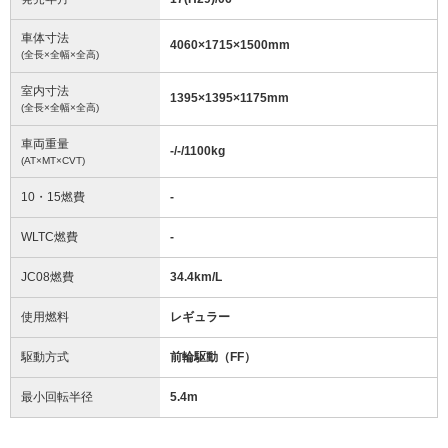
車体寸法
4060
×
1715
×
1500
mm
(全長×全幅×全高)
室内寸法
1395
×
1395
×
1175
mm
(全長×全幅×全高)
車両重量
-/-/1100
kg
(AT×MT×CVT)
10・15燃費
-
WLTC燃費
-
JC08燃費
34.4km/L
使用燃料
レギュラー
駆動方式
前輪駆動（FF）
最小回転半径
5.4
m