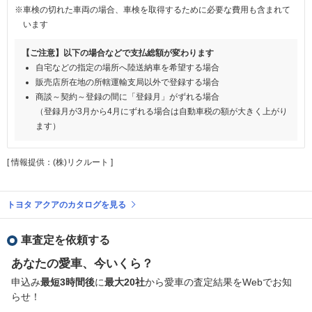
※車検の切れた車両の場合、車検を取得するために必要な費用も含まれて
います
【ご注意】以下の場合などで支払総額が変わります
自宅などの指定の場所へ陸送納車を希望する場合
販売店所在地の所轄運輸支局以外で登録する場合
商談～契約～登録の間に「登録月」がずれる場合
（登録月が3月から4月にずれる場合は自動車税の額が大きく上がり
ます）
[ 情報提供：(株)リクルート ]
トヨタ アクアのカタログを見る
車査定を依頼する
あなたの愛車、今いくら？
申込み
最短3時間後
に
最大20社
から愛車の査定結果をWebでお知
らせ！