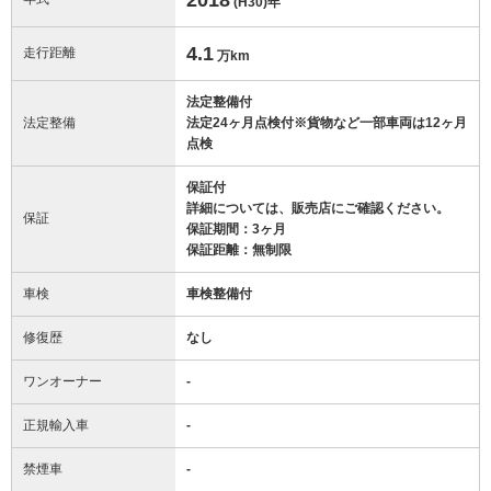
(H30)
年
4.1
走行距離
万km
法定整備付
法定整備
法定24ヶ月点検付※貨物など一部車両は12ヶ月
点検
保証付
詳細については、販売店にご確認ください。
保証
保証期間：3ヶ月
保証距離：無制限
車検
車検整備付
修復歴
なし
ワンオーナー
-
正規輸入車
-
禁煙車
-