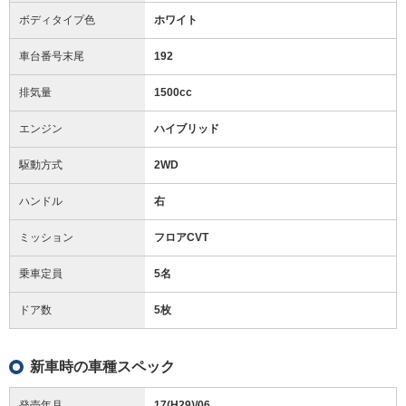
ボディタイプ色
ホワイト
車台番号末尾
192
排気量
1500cc
エンジン
ハイブリッド
駆動方式
2WD
ハンドル
右
ミッション
フロアCVT
乗車定員
5名
ドア数
5枚
新車時の車種スペック
発売年月
17(H29)/06