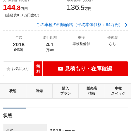
144
136
.8
.5
万円
万円
（諸経費8 .3 万円含む）
この車種の相場価格（平均本体価格：84万円）
年式
走行距離
車検
修復歴
2018
4.1
車検整備付
なし
(H30)
万km
無
見積もり・在庫確認
料
購入
販売店
車種
状態
装備
プラン
情報
スペック
状態
2018
年式