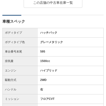
この店舗の中古車在庫一覧
車種スペック
ボディタイプ
ハッチバック
ボディタイプ色
グレーメタリック
車台番号末尾
595
排気量
1500cc
エンジン
ハイブリッド
駆動方式
2WD
ハンドル
右
ミッション
フロアCVT