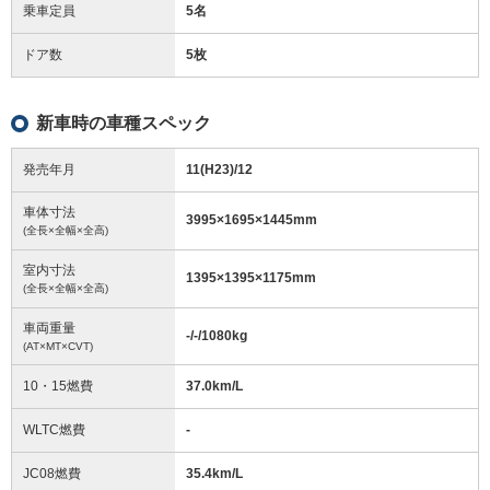
乗車定員
5名
ドア数
5枚
新車時の車種スペック
発売年月
11(H23)/12
車体寸法
3995
×
1695
×
1445
mm
(全長×全幅×全高)
室内寸法
1395
×
1395
×
1175
mm
(全長×全幅×全高)
車両重量
-/-/1080
kg
(AT×MT×CVT)
10・15燃費
37.0km/L
WLTC燃費
-
JC08燃費
35.4km/L