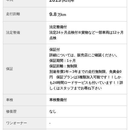
(H25)
年
9.8
走行距離
万km
法定整備付
法定整備
法定24ヶ月点検付※貨物など一部車両は12ヶ月
点検
保証付
詳細については、販売店にご確認ください。
保証期間：1ヶ月
保証距離：無制限
保証
別途有償1年～3年までの走行無制限、免責金0
円 保証プランは3種類加入可能です！！しか
も24時間ロードサービスも付いています！！詳
しくはスタッフまでお尋ね下さい
車検
車検整備付
修復歴
なし
ワンオーナー
-