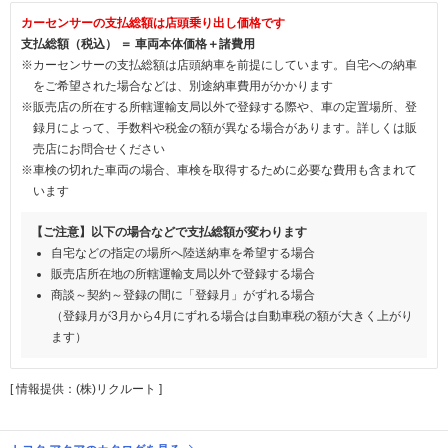
カーセンサーの支払総額は店頭乗り出し価格です
支払総額（税込） ＝ 車両本体価格＋諸費用
※カーセンサーの支払総額は店頭納車を前提にしています。自宅への納車
をご希望された場合などは、別途納車費用がかかります
※販売店の所在する所轄運輸支局以外で登録する際や、車の定置場所、登
録月によって、手数料や税金の額が異なる場合があります。詳しくは販
売店にお問合せください
※車検の切れた車両の場合、車検を取得するために必要な費用も含まれて
います
【ご注意】以下の場合などで支払総額が変わります
自宅などの指定の場所へ陸送納車を希望する場合
販売店所在地の所轄運輸支局以外で登録する場合
商談～契約～登録の間に「登録月」がずれる場合
（登録月が3月から4月にずれる場合は自動車税の額が大きく上がり
ます）
[ 情報提供：(株)リクルート ]