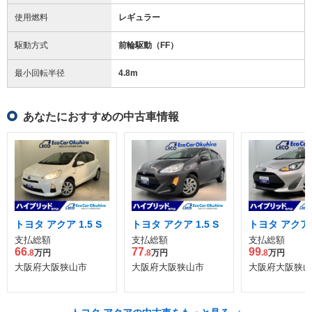
使用燃料
レギュラー
駆動方式
前輪駆動（FF）
最小回転半径
4.8
m
あなたにおすすめの中古車情報
トヨタ アクア 1.5 S
トヨタ アクア 1.5 S
トヨタ アクア 1
支払総額
支払総額
支払総額
66
77
99
.8
万円
.8
万円
.8
万円
大阪府大阪狭山市
大阪府大阪狭山市
大阪府大阪狭山