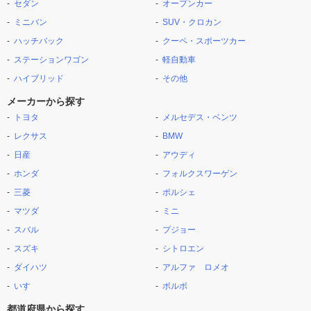
セダン
オープンカー
ミニバン
SUV・クロカン
ハッチバック
クーペ・スポーツカー
ステーションワゴン
軽自動車
ハイブリッド
その他
メーカーから探す
トヨタ
メルセデス・ベンツ
レクサス
BMW
日産
アウディ
ホンダ
フォルクスワーゲン
三菱
ポルシェ
マツダ
ミニ
スバル
プジョー
スズキ
シトロエン
ダイハツ
アルファ ロメオ
いすゞ
ボルボ
都道府県から探す