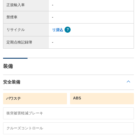
正規輸入車
-
禁煙車
-
リサイクル
リ済込
定期点検記録簿
-
装備
安全装備
ABS
パワステ
衝突被害軽減ブレーキ
クルーズコントロール