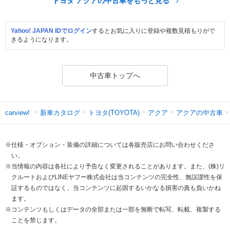
トヨタ アクアの中古車をもっと見る
Yahoo! JAPAN IDでログイン
するとお気に入りに登録や複数見積もりがで
きるようになります。
中古車トップへ
新車カタログ
トヨタ(TOYOTA)
アクア
アクアの中古車
carview!
※仕様・オプション・装備の詳細については各販売店にお問い合わせくださ
い。
※当情報の内容は各社により予告なく変更されることがあります。また、(株)リ
クルートおよびLINEヤフー株式会社は当コンテンツの完全性、無誤謬性を保
証するものではなく、当コンテンツに起因するいかなる損害の責も負いかね
ます。
※コンテンツもしくはデータの全部または一部を無断で転写、転載、複製する
ことを禁じます。