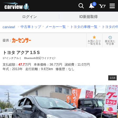
carview!
検索
通知
i
ログイン
ID新規取得
中古車トップ
メーカー一覧
トヨタの車種一覧
トヨタの
carview!
提供：
お気に入り
最近見た
一覧を見る
中古車
トヨタ アクア 1.5 S
17インチアルミ Bluetooth対応ワイドナビ/
支払総額：
47.7
万円
本体価格：
36.7
万円
諸経費：
11.0
万円
年式：
2013
年
走行距離：
9.8
万km
修復歴：
なし
1
/
16