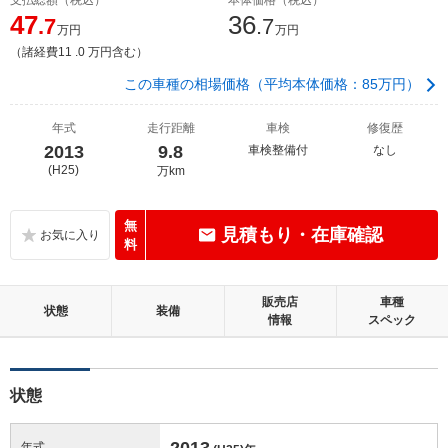
47
36
.7
.7
万円
万円
（諸経費11 .0 万円含む）
この車種の相場価格（平均本体価格：85万円）
年式
走行距離
車検
修復歴
2013
9.8
車検整備付
なし
(H25)
万km
無
見積もり・在庫確認
料
販売店
車種
状態
装備
情報
スペック
状態
2013
年式