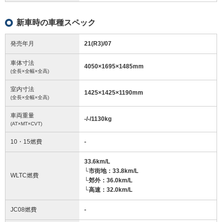
新車時の車種スペック
発売年月
21(R3)/07
車体寸法
4050
×
1695
×
1485
mm
(全長×全幅×全高)
室内寸法
1425
×
1425
×
1190
mm
(全長×全幅×全高)
車両重量
-/-/1130
kg
(AT×MT×CVT)
10・15燃費
-
33.6km/L
└市街地：33.8km/L
WLTC燃費
└郊外：36.0km/L
└高速：32.0km/L
JC08燃費
-