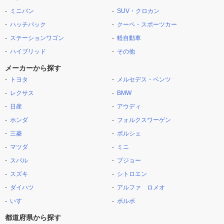
ミニバン
SUV・クロカン
ハッチバック
クーペ・スポーツカー
ステーションワゴン
軽自動車
ハイブリッド
その他
メーカーから探す
トヨタ
メルセデス・ベンツ
レクサス
BMW
日産
アウディ
ホンダ
フォルクスワーゲン
三菱
ポルシェ
マツダ
ミニ
スバル
プジョー
スズキ
シトロエン
ダイハツ
アルファ ロメオ
いすゞ
ボルボ
都道府県から探す