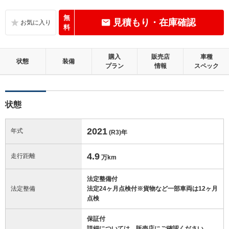
B
内装：
いたみ、汚れなどは少なく、全体的に良好な状態です。
無
見積もり・在庫確認
料
C
外装：
標準的に使用されていて、キズやへこみ等が若干あります。
購入
販売店
車種
状態
装備
プラン
情報
スペック
この中古車の「車両品質評価書」を見る
状態
2021
年式
(R3)
年
4.9
走行距離
万km
法定整備付
法定整備
法定24ヶ月点検付※貨物など一部車両は12ヶ月
点検
保証付
詳細については、販売店にご確認ください。