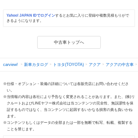
Yahoo! JAPAN IDでログイン
するとお気に入りに登録や複数見積もりがで
きるようになります。
中古車トップへ
新車カタログ
トヨタ(TOYOTA)
アクア
アクアの中古車
carview!
※仕様・オプション・装備の詳細については各販売店にお問い合わせくださ
い。
※当情報の内容は各社により予告なく変更されることがあります。また、(株)リ
クルートおよびLINEヤフー株式会社は当コンテンツの完全性、無誤謬性を保
証するものではなく、当コンテンツに起因するいかなる損害の責も負いかね
ます。
※コンテンツもしくはデータの全部または一部を無断で転写、転載、複製する
ことを禁じます。