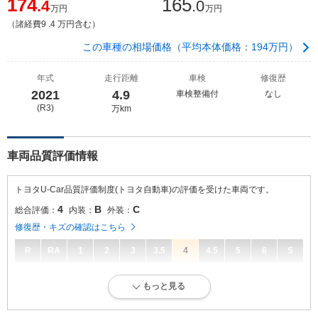
174
165
.4
.0
万円
万円
（諸経費9 .4 万円含む）
この車種の相場価格（平均本体価格：194万円）
年式
走行距離
車検
修復歴
2021
4.9
車検整備付
なし
(R3)
万km
車両品質評価情報
トヨタU-Car品質評価制度(トヨタ自動車)の評価を受けた車両です。
4
B
C
総合評価：
内装：
外装：
修復歴・キズの確認はこちら
R
RA
1
2
3
3.5
4
4.5
5
6
S
4
総合評価：
もっと見る
キズ、へこみが少なく、全体的に良好な状態です。