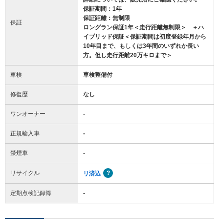
保証期間：1年
保証距離：無制限
保証
ロングラン保証1年＜走行距離無制限＞ ＋ハ
イブリッド保証＜保証期間は初度登録年月から
10年目まで、もしくは3年間のいずれか長い
方。但し走行距離20万キロまで＞
車検
車検整備付
修復歴
なし
ワンオーナー
-
正規輸入車
-
禁煙車
-
リサイクル
リ済込
定期点検記録簿
-