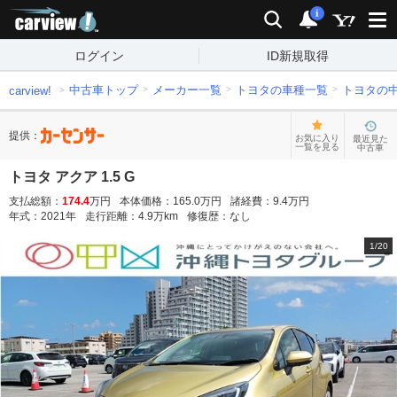
carview!
検索
通知
i
ログイン
ID新規取得
中古車トップ
メーカー一覧
トヨタの車種一覧
トヨタの
carview!
提供：
お気に入り
最近見た
一覧を見る
中古車
トヨタ アクア 1.5 G
支払総額：
174.4
万円
本体価格：
165.0
万円
諸経費：
9.4
万円
年式：
2021
年
走行距離：
4.9
万km
修復歴：
なし
1
/
20