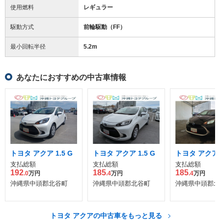
使用燃料
レギュラー
駆動方式
前輪駆動（FF）
最小回転半径
5.2
m
あなたにおすすめの中古車情報
トヨタ アクア 1.5 G
トヨタ アクア 1.5 G
トヨタ アクア 1
支払総額
支払総額
支払総額
192
185
185
.0
万円
.4
万円
.4
万円
沖縄県中頭郡北谷町
沖縄県中頭郡北谷町
沖縄県中頭郡北
トヨタ アクアの中古車をもっと見る