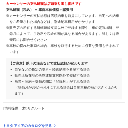
カーセンサーの支払総額は店頭乗り出し価格です
支払総額（税込） ＝ 車両本体価格＋諸費用
※カーセンサーの支払総額は店頭納車を前提にしています。自宅への納車
をご希望された場合などは、別途納車費用がかかります
※販売店の所在する所轄運輸支局以外で登録する際や、車の定置場所、登
録月によって、手数料や税金の額が異なる場合があります。詳しくは販
売店にお問合せください
※車検の切れた車両の場合、車検を取得するために必要な費用も含まれて
います
【ご注意】以下の場合などで支払総額が変わります
自宅などの指定の場所へ陸送納車を希望する場合
販売店所在地の所轄運輸支局以外で登録する場合
商談～契約～登録の間に「登録月」がずれる場合
（登録月が3月から4月にずれる場合は自動車税の額が大きく上がり
ます）
[ 情報提供：(株)リクルート ]
トヨタ アクアのカタログを見る