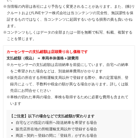
※当情報の内容は各社により予告なく変更されることがあります。また、(株)リ
クルートおよびLINEヤフー株式会社は当コンテンツの完全性、無誤謬性を保
証するものではなく、当コンテンツに起因するいかなる損害の責も負いかね
ます。
※コンテンツもしくはデータの全部または一部を無断で転写、転載、複製する
ことを禁じます。
カーセンサーの支払総額は店頭乗り出し価格です
支払総額（税込） ＝ 車両本体価格＋諸費用
※カーセンサーの支払総額は店頭納車を前提にしています。自宅への納車
をご希望された場合などは、別途納車費用がかかります
※販売店の所在する所轄運輸支局以外で登録する際や、車の定置場所、登
録月によって、手数料や税金の額が異なる場合があります。詳しくは販
売店にお問合せください
※車検の切れた車両の場合、車検を取得するために必要な費用も含まれて
います
【ご注意】以下の場合などで支払総額が変わります
自宅などの指定の場所へ陸送納車を希望する場合
販売店所在地の所轄運輸支局以外で登録する場合
商談～契約～登録の間に「登録月」がずれる場合