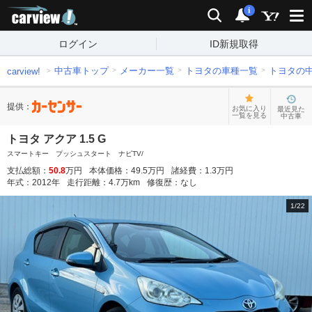
carview!
検索
通知
i
ログイン
ID新規取得
中古車トップ
メーカー一覧
トヨタの車種一覧
トヨタの
carview!
提供：
お気に入り
最近見た
一覧を見る
中古車
トヨタ アクア 1.5 G
スマートキー プッシュスタート ナビTV/
支払総額：
50.8
万円
本体価格：
49.5
万円
諸経費：
1.3
万円
年式：
2012
年
走行距離：
4.7
万km
修復歴：
なし
1
/
22