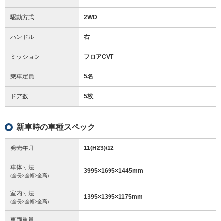
駆動方式
2WD
ハンドル
右
ミッション
フロアCVT
乗車定員
5名
ドア数
5枚
新車時の車種スペック
発売年月
11(H23)/12
車体寸法
3995
×
1695
×
1445
mm
(全長×全幅×全高)
室内寸法
1395
×
1395
×
1175
mm
(全長×全幅×全高)
車両重量