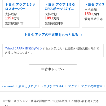
トヨタ アクア 1.5 ク
トヨタ アクア 1.5 G
トヨタ アクア 1
ロスオーバー
GRスポーツ 17イン
支払総額
チパッケージ
159
支払総額
支払総額
.8
万円
119
109
.8
万円
.8
万円
愛知県豊田市
愛知県豊田市
愛知県豊田市
トヨタ アクアの中古車をもっと見る
Yahoo! JAPAN IDでログイン
するとお気に入りに登録や複数見積もりがで
きるようになります。
中古車トップへ
新車カタログ
トヨタ(TOYOTA)
アクア
アクアの中古車
carview!
※仕様・オプション・装備の詳細については各販売店にお問い合わせくださ
い。