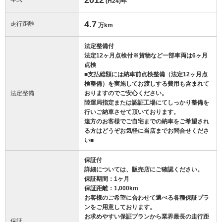
(H24)
年
4.7
走行距離
万km
法定整備付
法定12ヶ月点検付※貨物など一部車両は6ヶ月
点検
■支払総額には納車前点検整備（法定12ヶ月点
検整備）を実施してお渡しする費用も含まれて
法定整備
おりますのでご安心ください。
陸運局指定または認証工場にてしっかり整備を
行いご納車させて頂いております。
遠方のお客様でご自宅までの納車をご希望され
る方はどうぞお気軽に当店までお問合せくださ
い■
保証付
詳細については、販売店にご確認ください。
保証期間：1ヶ月
保証距離：1,000km
お客様のご希望に合わせて選べる各種保証プラ
ンをご用意しております。
お求めやすい保証プランから業界最長の走行距
保証