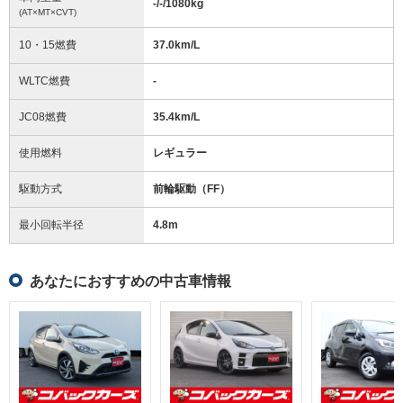
-/-/1080
kg
(AT×MT×CVT)
10・15燃費
37.0km/L
WLTC燃費
-
JC08燃費
35.4km/L
使用燃料
レギュラー
駆動方式
前輪駆動（FF）
最小回転半径
4.8
m
あなたにおすすめの中古車情報