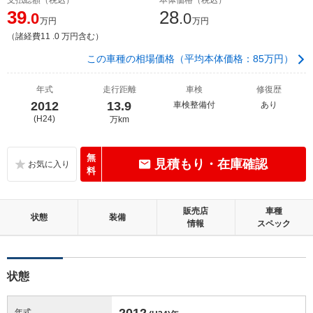
39
28
.0
.0
万円
万円
（諸経費11 .0 万円含む）
この車種の相場価格（平均本体価格：85万円）
年式
走行距離
車検
修復歴
2012
13.9
車検整備付
あり
(H24)
万km
無
見積もり・在庫確認
料
販売店
車種
状態
装備
情報
スペック
状態
2012
年式