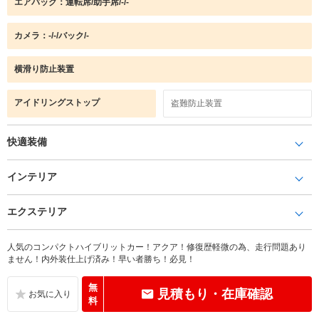
エアバック：運転席/助手席/-/-
カメラ：-/-/バック/-
横滑り防止装置
アイドリングストップ
盗難防止装置
快適装備
インテリア
エクステリア
人気のコンパクトハイブリットカー！アクア！修復歴軽微の為、走行問題あり
ません！内外装仕上げ済み！早い者勝ち！必見！
無
見積もり・在庫確認
料