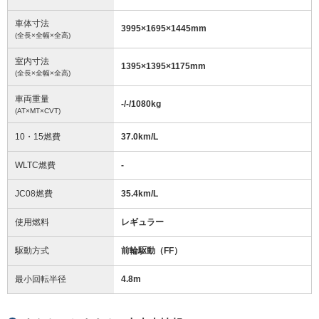
車体寸法
3995
×
1695
×
1445
mm
(全長×全幅×全高)
室内寸法
1395
×
1395
×
1175
mm
(全長×全幅×全高)
車両重量
-/-/1080
kg
(AT×MT×CVT)
10・15燃費
37.0km/L
WLTC燃費
-
JC08燃費
35.4km/L
使用燃料
レギュラー
駆動方式
前輪駆動（FF）
最小回転半径
4.8
m