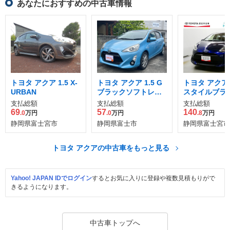
あなたにおすすめの中古車情報
トヨタ アクア 1.5 X-
トヨタ アクア 1.5 G
トヨタ アクア 1
URBAN
ブラックソフトレザ
スタイルブラ
ーセレクション
支払総額
支払総額
支払総額
69
57
140
.0
万円
.0
万円
.8
万円
静岡県富士宮市
静岡県富士市
静岡県富士宮市
トヨタ アクアの中古車をもっと見る
Yahoo! JAPAN IDでログイン
するとお気に入りに登録や複数見積もりがで
きるようになります。
中古車トップへ