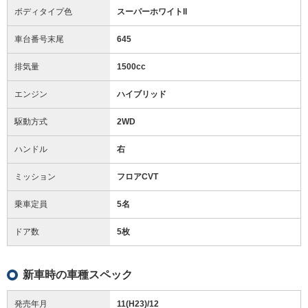
ボディタイプ色
スーパーホワイトII
車台番号末尾
645
排気量
1500cc
エンジン
ハイブリッド
駆動方式
2WD
ハンドル
右
ミッション
フロアCVT
乗車定員
5名
ドア数
5枚
新車時の車種スペック
発売年月
11(H23)/12