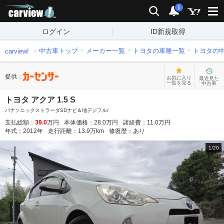
carview!
検索
通知
i
ログイン
ID新規取得
中古車トップ
メーカー一覧
トヨタの車種一覧
トヨタの
carview!
提供：
お気に入り
最近見た
一覧を見る
中古車
トヨタ アクア 1.5 S
パナソニックストラーダSDナビ＆地デジフル/
支払総額：
39.0
万円
本体価格：
28.0
万円
諸経費：
11.0
万円
年式：
2012
年
走行距離：
13.9
万km
修復歴：
あり
1
/
20