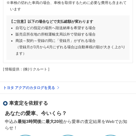
※車検の切れた車両の場合、車検を取得するために必要な費用も含まれて
います
【ご注意】以下の場合などで支払総額が変わります
自宅などの指定の場所へ陸送納車を希望する場合
販売店所在地の所轄運輸支局以外で登録する場合
商談～契約～登録の間に「登録月」がずれる場合
（登録月が3月から4月にずれる場合は自動車税の額が大きく上がり
ます）
[ 情報提供：(株)リクルート ]
トヨタ アクアのカタログを見る
車査定を依頼する
あなたの愛車、今いくら？
申込み
最短3時間後
に
最大20社
から愛車の査定結果をWebでお知
らせ！