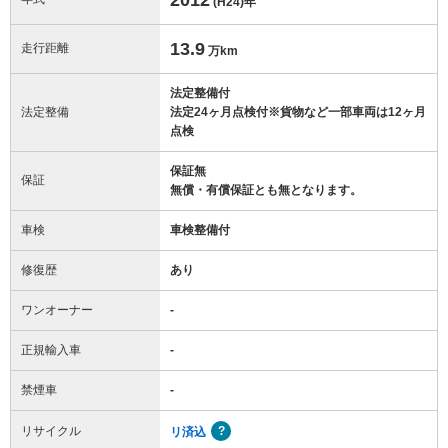
(H24)
年
13.9
走行距離
万km
法定整備付
法定整備
法定24ヶ月点検付※貨物など一部車両は12ヶ月
点検
保証無
保証
無償・有償保証とも無となります。
車検
車検整備付
修復歴
あり
ワンオーナー
-
正規輸入車
-
禁煙車
-
リサイクル
リ済込