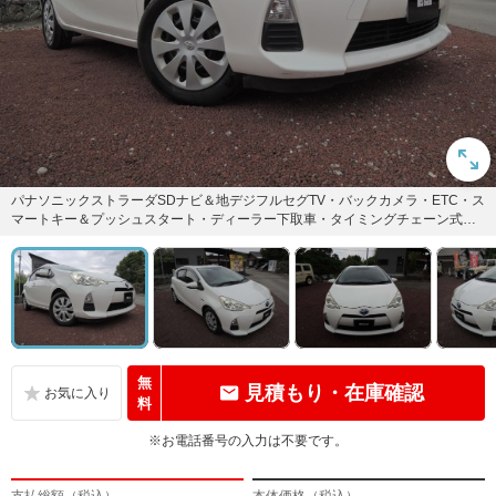
パナソニックストラーダSDナビ＆地デジフルセグTV・バックカメラ・ETC・ス
マートキー＆プッシュスタート・ディーラー下取車・タイミングチェーン式エ
ンジン・ハイブリット
無
見積もり・在庫確認
料
※お電話番号の入力は不要です。
支払総額（税込）
本体価格（税込）