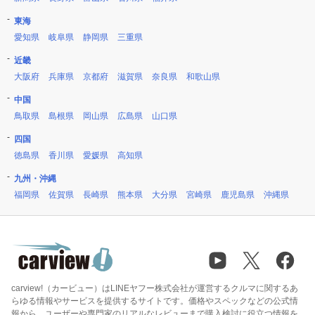
東海
愛知県
岐阜県
静岡県
三重県
近畿
大阪府
兵庫県
京都府
滋賀県
奈良県
和歌山県
中国
鳥取県
島根県
岡山県
広島県
山口県
四国
徳島県
香川県
愛媛県
高知県
九州・沖縄
福岡県
佐賀県
長崎県
熊本県
大分県
宮崎県
鹿児島県
沖縄県
carview!（カービュー）はLINEヤフー株式会社が運営するクルマに関するあ
らゆる情報やサービスを提供するサイトです。価格やスペックなどの公式情
報から、ユーザーや専門家のリアルなレビューまで購入検討に役立つ情報を