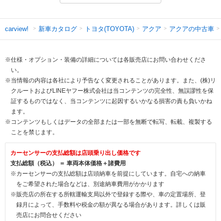
新車カタログ
トヨタ(TOYOTA)
アクア
アクアの中古車
carview!
※仕様・オプション・装備の詳細については各販売店にお問い合わせくださ
い。
※当情報の内容は各社により予告なく変更されることがあります。また、(株)リ
クルートおよびLINEヤフー株式会社は当コンテンツの完全性、無誤謬性を保
証するものではなく、当コンテンツに起因するいかなる損害の責も負いかね
ます。
※コンテンツもしくはデータの全部または一部を無断で転写、転載、複製する
ことを禁じます。
カーセンサーの支払総額は店頭乗り出し価格です
支払総額（税込） ＝ 車両本体価格＋諸費用
※カーセンサーの支払総額は店頭納車を前提にしています。自宅への納車
をご希望された場合などは、別途納車費用がかかります
※販売店の所在する所轄運輸支局以外で登録する際や、車の定置場所、登
録月によって、手数料や税金の額が異なる場合があります。詳しくは販
売店にお問合せください