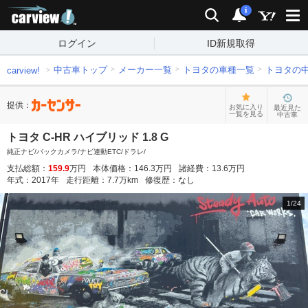
carview!
検索
通知
i
ログイン
ID新規取得
中古車トップ
メーカー一覧
トヨタの車種一覧
トヨタの
carview!
提供：
お気に入り
最近見た
一覧を見る
中古車
トヨタ C-HR ハイブリッド 1.8 G
純正ナビ/バックカメラ/ナビ連動ETC/ドラレ/
支払総額：
159.9
万円
本体価格：
146.3
万円
諸経費：
13.6
万円
年式：
2017
年
走行距離：
7.7
万km
修復歴：
なし
1
/
24