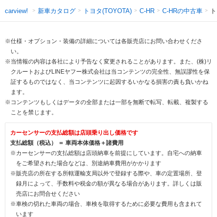
新車カタログ
トヨタ(TOYOTA)
C-HRの中古車
ト
carview!
C-HR
※仕様・オプション・装備の詳細については各販売店にお問い合わせくださ
い。
※当情報の内容は各社により予告なく変更されることがあります。また、(株)リ
クルートおよびLINEヤフー株式会社は当コンテンツの完全性、無誤謬性を保
証するものではなく、当コンテンツに起因するいかなる損害の責も負いかね
ます。
※コンテンツもしくはデータの全部または一部を無断で転写、転載、複製する
ことを禁じます。
カーセンサーの支払総額は店頭乗り出し価格です
支払総額（税込） ＝ 車両本体価格＋諸費用
※カーセンサーの支払総額は店頭納車を前提にしています。自宅への納車
をご希望された場合などは、別途納車費用がかかります
※販売店の所在する所轄運輸支局以外で登録する際や、車の定置場所、登
録月によって、手数料や税金の額が異なる場合があります。詳しくは販
売店にお問合せください
※車検の切れた車両の場合、車検を取得するために必要な費用も含まれて
います