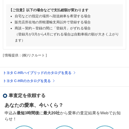
【ご注意】以下の場合などで支払総額が変わります
自宅などの指定の場所へ陸送納車を希望する場合
販売店所在地の所轄運輸支局以外で登録する場合
商談～契約～登録の間に「登録月」がずれる場合
（登録月が3月から4月にずれる場合は自動車税の額が大きく上がり
ます）
[ 情報提供：(株)リクルート ]
トヨタ C-HRハイブリッドのカタログを見る
トヨタ C-HRのカタログを見る
車査定を依頼する
あなたの愛車、今いくら？
申込み
最短3時間後
に
最大20社
から愛車の査定結果をWebでお知
らせ！