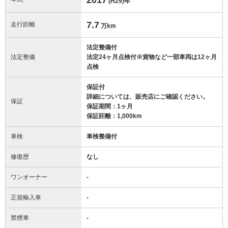
(H29)
年
7.7
走行距離
万km
法定整備付
法定整備
法定24ヶ月点検付※貨物など一部車両は12ヶ月
点検
保証付
詳細については、販売店にご確認ください。
保証
保証期間：1ヶ月
保証距離：1,000km
車検
車検整備付
修復歴
なし
ワンオーナー
-
正規輸入車
-
禁煙車
-