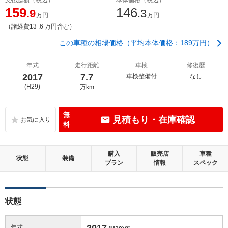
159
146
.9
.3
万円
万円
（諸経費13 .6 万円含む）
この車種の相場価格（平均本体価格：189万円）
年式
走行距離
車検
修復歴
2017
7.7
車検整備付
なし
(H29)
万km
無
見積もり・在庫確認
料
購入
販売店
車種
状態
装備
プラン
情報
スペック
状態
2017
年式