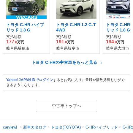
トヨタ C-HR ハイブ
トヨタ C-HR 1.2 G-T
トヨタ C-HR
リッド 1.8 G
4WD
リッド 1.8 G 
ディション
支払総額
支払総額
支払総額
177
191
194
.8
万円
.0
万円
.8
万円
岐阜県瑞穂市
岐阜県岐阜市
岐阜県大垣市
トヨタ C-HRの中古車をもっと見る
Yahoo! JAPAN IDでログイン
するとお気に入りに登録や複数見積もりがで
きるようになります。
中古車トップへ
新車カタログ
トヨタ(TOYOTA)
C-HRハイブリッド
C-H
carview!