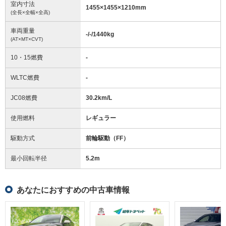
室内寸法
1455
×
1455
×
1210
mm
(全長×全幅×全高)
車両重量
-/-/1440
kg
(AT×MT×CVT)
10・15燃費
-
WLTC燃費
-
JC08燃費
30.2km/L
使用燃料
レギュラー
駆動方式
前輪駆動（FF）
最小回転半径
5.2
m
あなたにおすすめの中古車情報