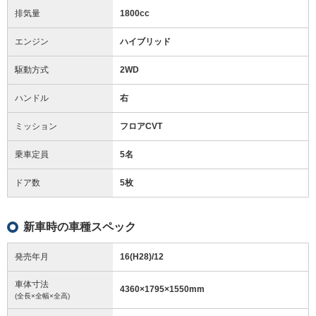
排気量
1800cc
エンジン
ハイブリッド
駆動方式
2WD
ハンドル
右
ミッション
フロアCVT
乗車定員
5名
ドア数
5枚
新車時の車種スペック
発売年月
16(H28)/12
車体寸法
4360
×
1795
×
1550
mm
(全長×全幅×全高)