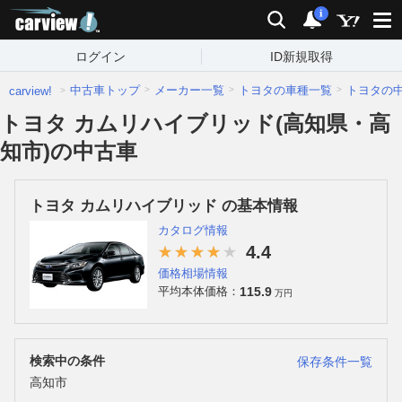
carview!
検索
通知
i
ログイン
ID新規取得
中古車トップ
メーカー一覧
トヨタの車種一覧
トヨタの
carview!
トヨタ カムリハイブリッド(高知県・高
知市)の中古車
トヨタ カムリハイブリッド の基本情報
カタログ情報
4.4
価格相場情報
115.9
平均本体価格：
万円
検索中の条件
保存条件一覧
高知市