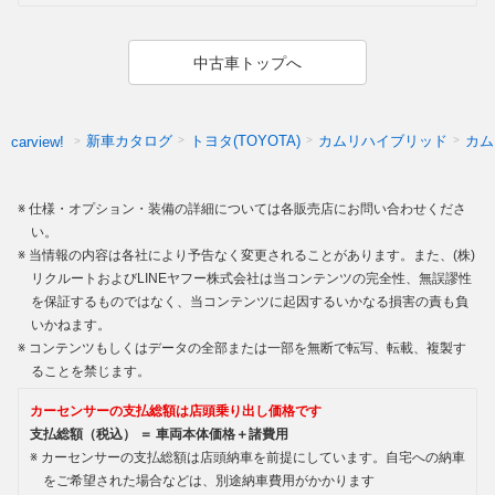
中古車トップへ
新車カタログ
トヨタ(TOYOTA)
カムリハイブリッド
カム
carview!
仕様・オプション・装備の詳細については各販売店にお問い合わせくださ
い。
当情報の内容は各社により予告なく変更されることがあります。また、(株)
リクルートおよびLINEヤフー株式会社は当コンテンツの完全性、無誤謬性
を保証するものではなく、当コンテンツに起因するいかなる損害の責も負
いかねます。
コンテンツもしくはデータの全部または一部を無断で転写、転載、複製す
ることを禁じます。
カーセンサーの支払総額は店頭乗り出し価格です
支払総額（税込） ＝ 車両本体価格＋諸費用
カーセンサーの支払総額は店頭納車を前提にしています。自宅への納車
をご希望された場合などは、別途納車費用がかかります