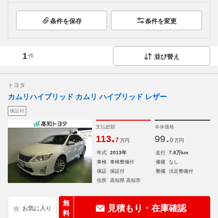
条件を保存
条件を変更
1
件
並び替え
トヨタ
カムリハイブリッド カムリ ハイブリッド レザー
保証付
支払総額
本体価格
.
.
113
99
7
0
万円
万円
年式
2013年
走行
7.8万km
車検
車検整備付
修復
なし
保証
保証付
整備
法定整備付
住所
高知県 高知市
無
見積もり・在庫確認
料