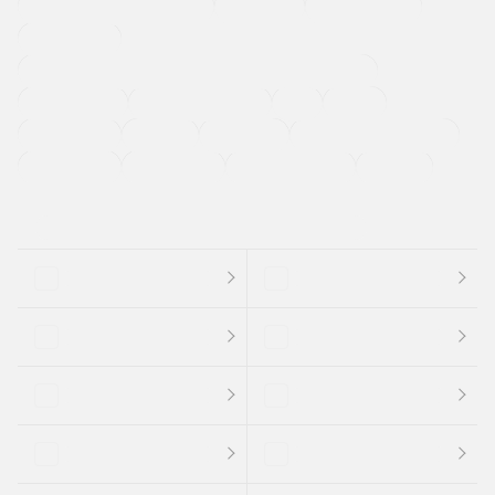
メーカー系販売店取り扱い車
修復歴無し
アルミホイール
寒冷地仕様車
過給機設定モデル（ターボ・スーパーチャージャーなど)
ETC
CDプレーヤー
カーナビゲーション
禁煙車
法定整備付き
保証付き
エアバッグ
ディスチャージドランプ
支払総顔あり
クーポンあり
車両品質評価書付
新着車両