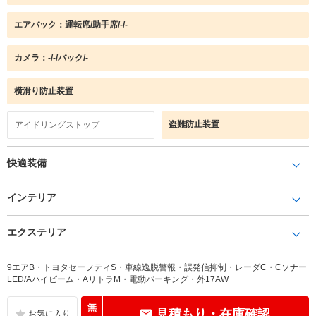
エアバック：運転席/助手席/-/-
カメラ：-/-/バック/-
横滑り防止装置
盗難防止装置
アイドリングストップ
快適装備
インテリア
エクステリア
9エアB・トヨタセーフティS・車線逸脱警報・誤発信抑制・レーダC・Cソナー
LED/Aハイビーム・AリトラM・電動パーキング・外17AW
無
見積もり・在庫確認