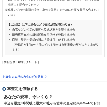
売店にお問合せください
※車検の切れた車両の場合、車検を取得するために必要な費用も含まれて
います
【ご注意】以下の場合などで支払総額が変わります
自宅などの指定の場所へ陸送納車を希望する場合
販売店所在地の所轄運輸支局以外で登録する場合
商談～契約～登録の間に「登録月」がずれる場合
（登録月が3月から4月にずれる場合は自動車税の額が大きく上がり
ます）
[ 情報提供：(株)リクルート ]
トヨタ カムリのカタログを見る
車査定を依頼する
あなたの愛車、今いくら？
申込み
最短3時間後
に
最大20社
から愛車の査定結果をWebでお知