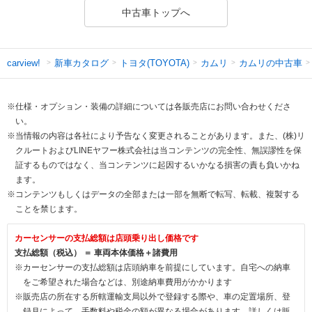
中古車トップへ
新車カタログ
トヨタ(TOYOTA)
カムリ
カムリの中古車
carview!
※仕様・オプション・装備の詳細については各販売店にお問い合わせくださ
い。
※当情報の内容は各社により予告なく変更されることがあります。また、(株)リ
クルートおよびLINEヤフー株式会社は当コンテンツの完全性、無誤謬性を保
証するものではなく、当コンテンツに起因するいかなる損害の責も負いかね
ます。
※コンテンツもしくはデータの全部または一部を無断で転写、転載、複製する
ことを禁じます。
カーセンサーの支払総額は店頭乗り出し価格です
支払総額（税込） ＝ 車両本体価格＋諸費用
※カーセンサーの支払総額は店頭納車を前提にしています。自宅への納車
をご希望された場合などは、別途納車費用がかかります
※販売店の所在する所轄運輸支局以外で登録する際や、車の定置場所、登
録月によって、手数料や税金の額が異なる場合があります。詳しくは販