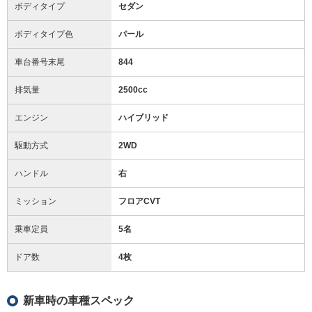
ボディタイプ
セダン
ボディタイプ色
パール
車台番号末尾
844
排気量
2500cc
エンジン
ハイブリッド
駆動方式
2WD
ハンドル
右
ミッション
フロアCVT
乗車定員
5名
ドア数
4枚
新車時の車種スペック