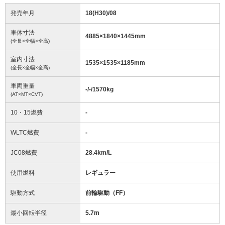
発売年月
18(H30)/08
車体寸法
4885
×
1840
×
1445
mm
(全長×全幅×全高)
室内寸法
1535
×
1535
×
1185
mm
(全長×全幅×全高)
車両重量
-/-/1570
kg
(AT×MT×CVT)
10・15燃費
-
WLTC燃費
-
JC08燃費
28.4km/L
使用燃料
レギュラー
駆動方式
前輪駆動（FF）
最小回転半径
5.7
m