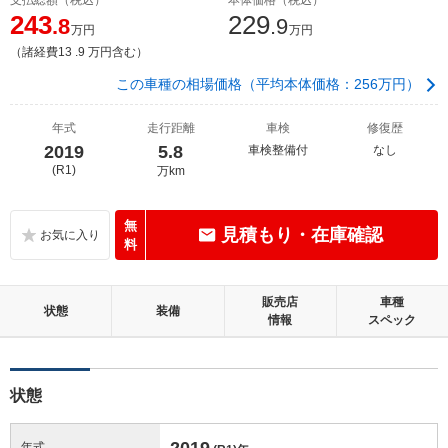
243
229
.8
.9
万円
万円
（諸経費13 .9 万円含む）
この車種の相場価格（平均本体価格：256万円）
年式
走行距離
車検
修復歴
2019
5.8
車検整備付
なし
(R1)
万km
無
見積もり・在庫確認
料
販売店
車種
状態
装備
情報
スペック
状態
2019
年式