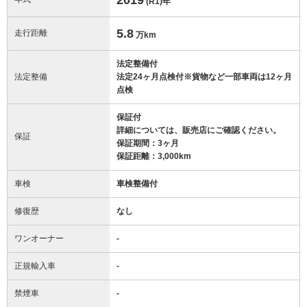
(R1)
年
5.8
走行距離
万km
法定整備付
法定整備
法定24ヶ月点検付※貨物など一部車両は12ヶ月
点検
保証付
詳細については、販売店にご確認ください。
保証
保証期間：3ヶ月
保証距離：3,000km
車検
車検整備付
修復歴
なし
ワンオーナー
-
正規輸入車
-
禁煙車
-