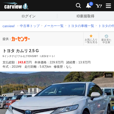
carview!
検索
通知
i
ログイン
ID新規取得
中古車トップ
メーカー一覧
トヨタの車種一覧
トヨタの
carview!
提供：
お気に入り
最近見た
一覧を見る
中古車
トヨタ カムリ 2.5 G
9インチナビ/フルセグ/DVD/BT・LED/オート/
支払総額：
243.8
万円
本体価格：
229.9
万円
諸経費：
13.9
万円
年式：
2019
年
走行距離：
5.8
万km
修復歴：
なし
1
/
20