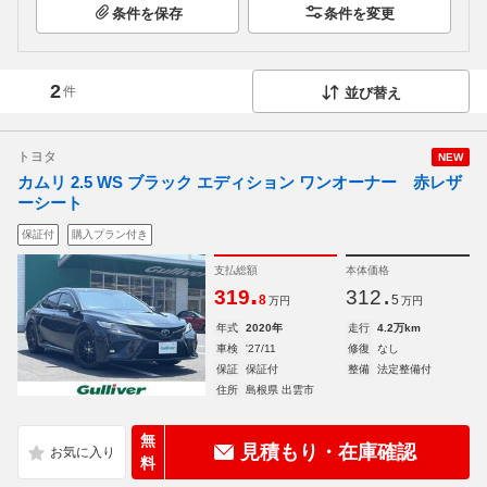
条件を保存
条件を変更
2
件
並び替え
トヨタ
NEW
カムリ 2.5 WS ブラック エディション ワンオーナー 赤レザ
ーシート
保証付
購入プラン付き
支払総額
本体価格
.
.
319
312
8
5
万円
万円
年式
2020年
走行
4.2万km
車検
'27/11
修復
なし
保証
保証付
整備
法定整備付
住所
島根県 出雲市
無
見積もり・在庫確認
料