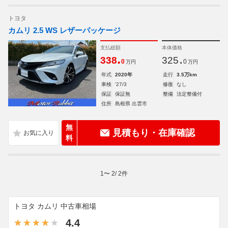
トヨタ
カムリ 2.5 WS レザーパッケージ
支払総額
本体価格
.
.
338
325
0
0
万円
万円
年式
2020年
走行
3.5万km
車検
'27/3
修復
なし
保証
保証無
整備
法定整備付
住所
島根県 出雲市
無
見積もり・在庫確認
料
1
〜
2
/
2
件
トヨタ カムリ 中古車相場
4.4