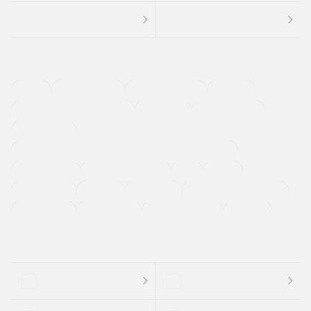
４ＷＤ
定期点検記録簿
ワンオーナーカー
福祉車両
メーカー系販売店取り扱い車
修復歴無し
アルミホイール
寒冷地仕様車
過給機設定モデル（ターボ・スーパーチャージャーなど)
ETC
CDプレーヤー
カーナビゲーション
禁煙車
法定整備付き
保証付き
エアバッグ
ディスチャージドランプ
支払総顔あり
クーポンあり
車両品質評価書付
新着車両