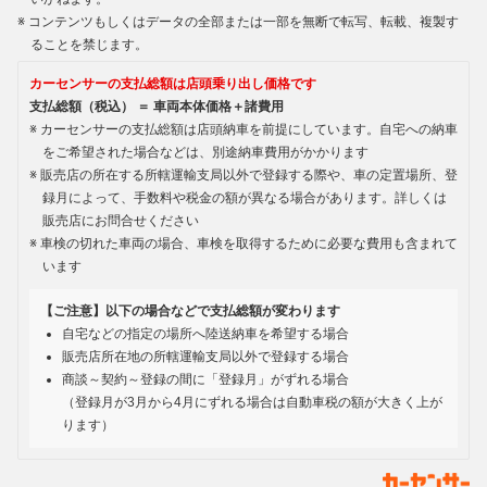
コンテンツもしくはデータの全部または一部を無断で転写、転載、複製す
ることを禁じます。
カーセンサーの支払総額は店頭乗り出し価格です
支払総額（税込） ＝ 車両本体価格＋諸費用
カーセンサーの支払総額は店頭納車を前提にしています。自宅への納車
をご希望された場合などは、別途納車費用がかかります
販売店の所在する所轄運輸支局以外で登録する際や、車の定置場所、登
録月によって、手数料や税金の額が異なる場合があります。詳しくは
販売店にお問合せください
車検の切れた車両の場合、車検を取得するために必要な費用も含まれて
います
【ご注意】以下の場合などで支払総額が変わります
自宅などの指定の場所へ陸送納車を希望する場合
販売店所在地の所轄運輸支局以外で登録する場合
商談～契約～登録の間に「登録月」がずれる場合
（登録月が3月から4月にずれる場合は自動車税の額が大きく上が
ります）