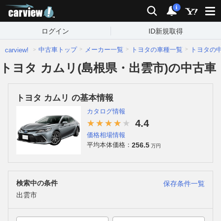
carview!
検索
通知
i
ログイン
ID新規取得
中古車トップ
メーカー一覧
トヨタの車種一覧
トヨタの
carview!
トヨタ カムリ(島根県・出雲市)の中古車
トヨタ カムリ の基本情報
カタログ情報
4.4
価格相場情報
256.5
平均本体価格：
万円
検索中の条件
保存条件一覧
出雲市