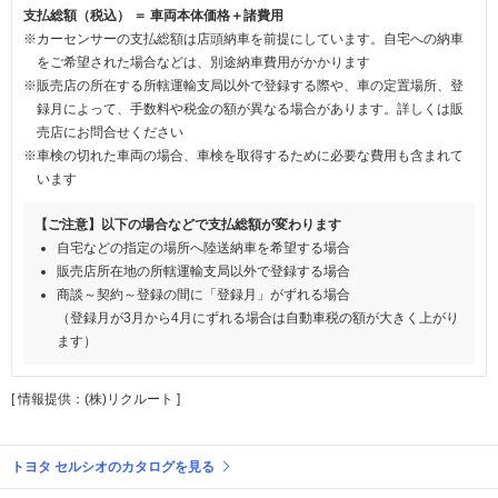
支払総額（税込） ＝ 車両本体価格＋諸費用
※カーセンサーの支払総額は店頭納車を前提にしています。自宅への納車
をご希望された場合などは、別途納車費用がかかります
※販売店の所在する所轄運輸支局以外で登録する際や、車の定置場所、登
録月によって、手数料や税金の額が異なる場合があります。詳しくは販
売店にお問合せください
※車検の切れた車両の場合、車検を取得するために必要な費用も含まれて
います
【ご注意】以下の場合などで支払総額が変わります
自宅などの指定の場所へ陸送納車を希望する場合
販売店所在地の所轄運輸支局以外で登録する場合
商談～契約～登録の間に「登録月」がずれる場合
（登録月が3月から4月にずれる場合は自動車税の額が大きく上がり
ます）
[ 情報提供：(株)リクルート ]
トヨタ セルシオのカタログを見る