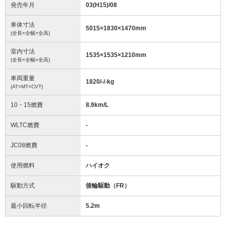
発売年月
03(H15)/08
車体寸法
5015
×
1830
×
1470
mm
(全長×全幅×全高)
室内寸法
1535
×
1535
×
1210
mm
(全長×全幅×全高)
車両重量
1820/-/-
kg
(AT×MT×CVT)
10・15燃費
8.9km/L
WLTC燃費
-
JC08燃費
-
使用燃料
ハイオク
駆動方式
後輪駆動（FR）
最小回転半径
5.2
m