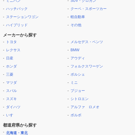
ミニバン
SUV・クロカン
ハッチバック
クーペ・スポーツカー
ステーションワゴン
軽自動車
ハイブリッド
その他
メーカーから探す
トヨタ
メルセデス・ベンツ
レクサス
BMW
日産
アウディ
ホンダ
フォルクスワーゲン
三菱
ポルシェ
マツダ
ミニ
スバル
プジョー
スズキ
シトロエン
ダイハツ
アルファ ロメオ
いすゞ
ボルボ
都道府県から探す
北海道・東北