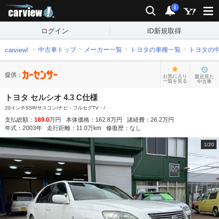
carview!
検索
通知
i
ログイン
ID新規取得
中古車トップ
メーカー一覧
トヨタの車種一覧
トヨタの
carview!
提供：
お気に入り
最近見た
一覧を見る
中古車
トヨタ セルシオ 4.3 C仕様
20インチSSR/サスコン/ナビ・フルセグTV・/
支払総額：
189.0
万円
本体価格：
162.8
万円
諸経費：
26.2
万円
年式：
2003
年
走行距離：
11.0
万km
修復歴：
なし
1
/
20