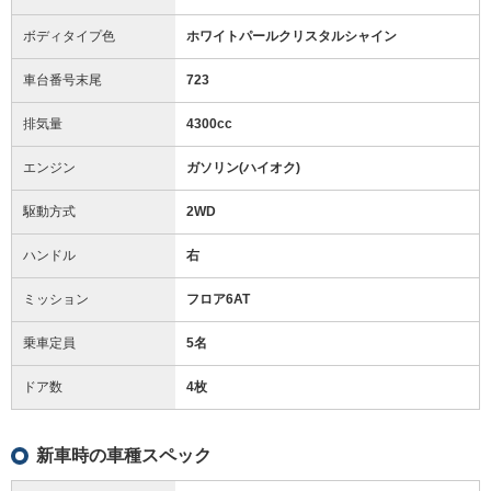
ボディタイプ色
ホワイトパールクリスタルシャイン
車台番号末尾
723
排気量
4300cc
エンジン
ガソリン(ハイオク)
駆動方式
2WD
ハンドル
右
ミッション
フロア6AT
乗車定員
5名
ドア数
4枚
新車時の車種スペック