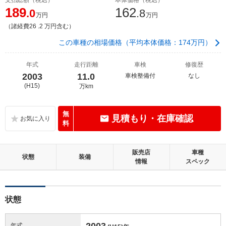
189
162
.0
.8
万円
万円
（諸経費26 .2 万円含む）
この車種の相場価格（平均本体価格：174万円）
年式
走行距離
車検
修復歴
2003
11.0
車検整備付
なし
(H15)
万km
無
見積もり・在庫確認
料
販売店
車種
状態
装備
情報
スペック
状態
2003
年式