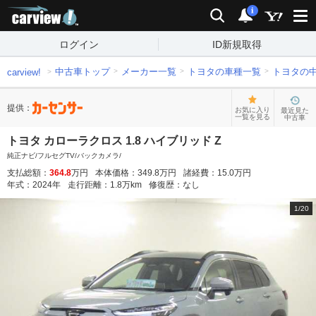
carview!
検索
通知
i
ログイン
ID新規取得
中古車トップ
メーカー一覧
トヨタの車種一覧
トヨタの
carview!
提供：
お気に入り
最近見た
一覧を見る
中古車
トヨタ カローラクロス 1.8 ハイブリッド Z
純正ナビ/フルセグTV/バックカメラ/
支払総額：
364.8
万円
本体価格：
349.8
万円
諸経費：
15.0
万円
年式：
2024
年
走行距離：
1.8
万km
修復歴：
なし
1
/
20