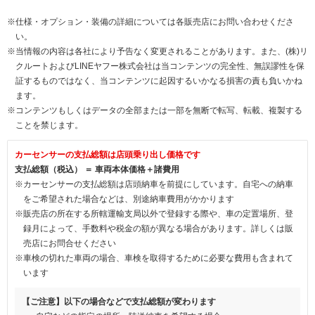
※仕様・オプション・装備の詳細については各販売店にお問い合わせくださ
い。
※当情報の内容は各社により予告なく変更されることがあります。また、(株)リ
クルートおよびLINEヤフー株式会社は当コンテンツの完全性、無誤謬性を保
証するものではなく、当コンテンツに起因するいかなる損害の責も負いかね
ます。
※コンテンツもしくはデータの全部または一部を無断で転写、転載、複製する
ことを禁じます。
カーセンサーの支払総額は店頭乗り出し価格です
支払総額（税込） ＝ 車両本体価格＋諸費用
※カーセンサーの支払総額は店頭納車を前提にしています。自宅への納車
をご希望された場合などは、別途納車費用がかかります
※販売店の所在する所轄運輸支局以外で登録する際や、車の定置場所、登
録月によって、手数料や税金の額が異なる場合があります。詳しくは販
売店にお問合せください
※車検の切れた車両の場合、車検を取得するために必要な費用も含まれて
います
【ご注意】以下の場合などで支払総額が変わります