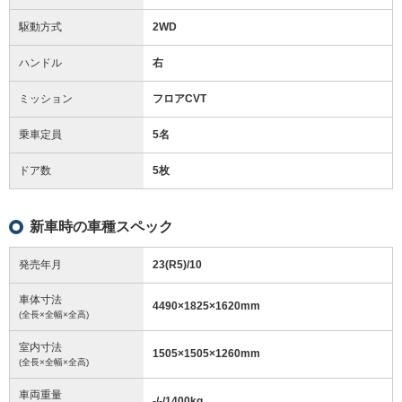
駆動方式
2WD
ハンドル
右
ミッション
フロアCVT
乗車定員
5名
ドア数
5枚
新車時の車種スペック
発売年月
23(R5)/10
車体寸法
4490
×
1825
×
1620
mm
(全長×全幅×全高)
室内寸法
1505
×
1505
×
1260
mm
(全長×全幅×全高)
車両重量
-/-/1400
kg