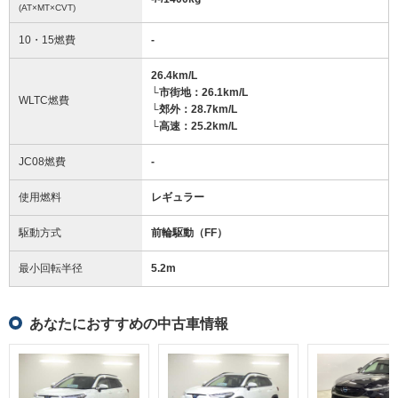
(AT×MT×CVT)
10・15燃費
-
26.4km/L
└市街地：26.1km/L
WLTC燃費
└郊外：28.7km/L
└高速：25.2km/L
JC08燃費
-
使用燃料
レギュラー
駆動方式
前輪駆動（FF）
最小回転半径
5.2
m
あなたにおすすめの中古車情報