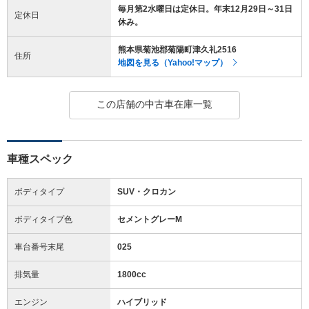
毎月第2水曜日は定休日。年末12月29日～31日
定休日
休み。
熊本県菊池郡菊陽町津久礼2516
住所
地図を見る（Yahoo!マップ）
この店舗の中古車在庫一覧
車種スペック
ボディタイプ
SUV・クロカン
ボディタイプ色
セメントグレーM
車台番号末尾
025
排気量
1800cc
エンジン
ハイブリッド