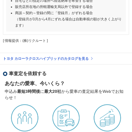
自宅などの指定の場所へ陸送納車を希望する場合
販売店所在地の所轄運輸支局以外で登録する場合
商談～契約～登録の間に「登録月」がずれる場合
（登録月が3月から4月にずれる場合は自動車税の額が大きく上がり
ます）
[ 情報提供：(株)リクルート ]
トヨタ カローラクロスハイブリッドのカタログを見る
車査定を依頼する
あなたの愛車、今いくら？
申込み
最短3時間後
に
最大20社
から愛車の査定結果をWebでお知
らせ！