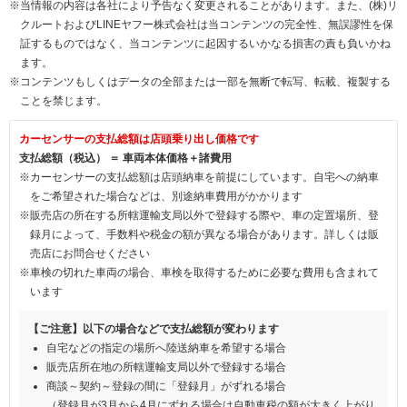
※当情報の内容は各社により予告なく変更されることがあります。また、(株)リ
クルートおよびLINEヤフー株式会社は当コンテンツの完全性、無誤謬性を保
証するものではなく、当コンテンツに起因するいかなる損害の責も負いかね
ます。
※コンテンツもしくはデータの全部または一部を無断で転写、転載、複製する
ことを禁じます。
カーセンサーの支払総額は店頭乗り出し価格です
支払総額（税込） ＝ 車両本体価格＋諸費用
※カーセンサーの支払総額は店頭納車を前提にしています。自宅への納車
をご希望された場合などは、別途納車費用がかかります
※販売店の所在する所轄運輸支局以外で登録する際や、車の定置場所、登
録月によって、手数料や税金の額が異なる場合があります。詳しくは販
売店にお問合せください
※車検の切れた車両の場合、車検を取得するために必要な費用も含まれて
います
【ご注意】以下の場合などで支払総額が変わります
自宅などの指定の場所へ陸送納車を希望する場合
販売店所在地の所轄運輸支局以外で登録する場合
商談～契約～登録の間に「登録月」がずれる場合
（登録月が3月から4月にずれる場合は自動車税の額が大きく上がり