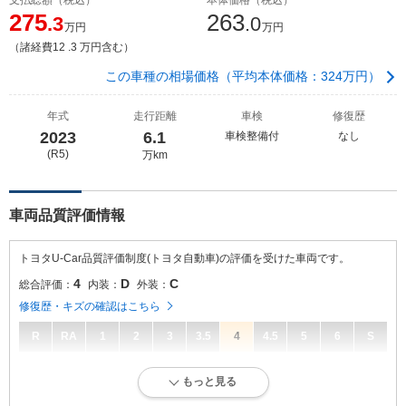
275
263
.3
.0
万円
万円
（諸経費12 .3 万円含む）
この車種の相場価格（平均本体価格：324万円）
年式
走行距離
車検
修復歴
2023
6.1
車検整備付
なし
(R5)
万km
車両品質評価情報
トヨタU-Car品質評価制度(トヨタ自動車)の評価を受けた車両です。
4
D
C
総合評価：
内装：
外装：
修復歴・キズの確認はこちら
R
RA
1
2
3
3.5
4
4.5
5
6
S
4
総合評価：
もっと見る
キズ、へこみが少なく、全体的に良好な状態です。