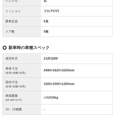
ハンドル
右
ミッション
フロアCVT
乗車定員
5名
ドア数
5枚
新車時の車種スペック
発売年月
21(R3)/09
車体寸法
4490
×
1825
×
1620
mm
(全長×全幅×全高)
室内寸法
1505
×
1505
×
1265
mm
(全長×全幅×全高)
車両重量
-/-/1410
kg
(AT×MT×CVT)
10・15燃費
-