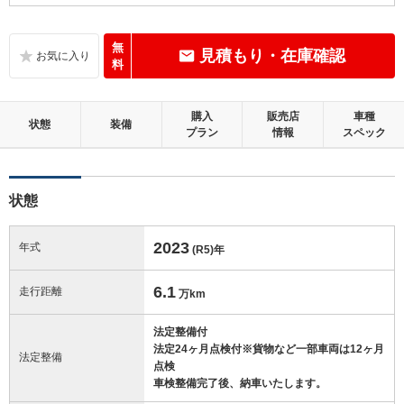
D
内装：
気になる使用感やいたみが複数あります。
無
見積もり・在庫確認
料
C
外装：
標準的に使用されていて、キズやへこみ等が若干あります。
購入
販売店
車種
状態
装備
プラン
情報
スペック
この中古車の「車両品質評価書」を見る
状態
2023
年式
(R5)
年
6.1
走行距離
万km
法定整備付
法定24ヶ月点検付※貨物など一部車両は12ヶ月
法定整備
点検
車検整備完了後、納車いたします。