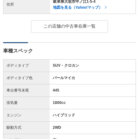
岐阜県大垣市中ノ江1-5-4
住所
地図を見る（Yahoo!マップ）
この店舗の中古車在庫一覧
車種スペック
ボディタイプ
SUV・クロカン
ボディタイプ色
パールマイカ
車台番号末尾
445
排気量
1800cc
エンジン
ハイブリッド
駆動方式
2WD