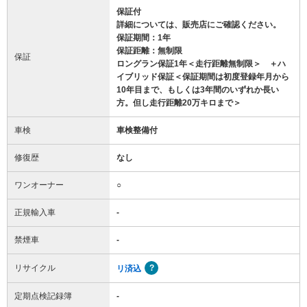
保証付
詳細については、販売店にご確認ください。
保証期間：1年
保証距離：無制限
保証
ロングラン保証1年＜走行距離無制限＞ ＋ハ
イブリッド保証＜保証期間は初度登録年月から
10年目まで、もしくは3年間のいずれか長い
方。但し走行距離20万キロまで＞
車検
車検整備付
修復歴
なし
ワンオーナー
○
正規輸入車
-
禁煙車
-
リサイクル
リ済込
定期点検記録簿
-