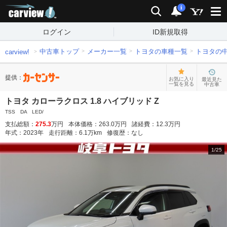
carview!
検索
通知
i
ログイン
ID新規取得
中古車トップ
メーカー一覧
トヨタの車種一覧
トヨタの
carview!
提供：
お気に入り
最近見た
一覧を見る
中古車
トヨタ カローラクロス 1.8 ハイブリッド Z
TSS DA LED/
支払総額：
275.3
万円
本体価格：
263.0
万円
諸経費：
12.3
万円
年式：
2023
年
走行距離：
6.1
万km
修復歴：
なし
1
/
25