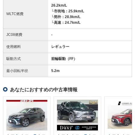
26.2km/L
└市街地：25.9km/L
WLTC燃費
└郊外：28.9km/L
└高速：24.7km/L
JC08燃費
-
使用燃料
レギュラー
駆動方式
前輪駆動（FF）
最小回転半径
5.2
m
あなたにおすすめの中古車情報