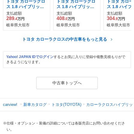
トヨタ カローラクロ
トヨタ カローラクロ
トヨタ カロー
ス 1.8 ハイブリッド
ス 1.8 ハイブリッド
ス 1.8 ハイ
Z
Z
Z
支払総額
支払総額
支払総額
289
408
304
.4
万円
.0
万円
.9
万円
岐阜県大垣市
岐阜県大垣市
岐阜県大垣市
トヨタ カローラクロスの中古車をもっと見る
Yahoo! JAPAN IDでログイン
するとお気に入りに登録や複数見積もりがで
きるようになります。
中古車トップへ
新車カタログ
トヨタ(TOYOTA)
カローラクロスハイブリッ
carview!
※仕様・オプション・装備の詳細については各販売店にお問い合わせくださ
い。