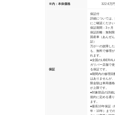
※内：本体価格
322
.6
万
保証付
詳細については、
にご確認ください
保証期間：3ヶ月
保証距離：無制限
国産車（あんぜん
証）
万が一の故障した
も、無料で修理が
れます。
●全国のLIBERA
ガリバー店舗で使
保証
る保証です。
●期間内の修理回
はありませんが、
限金額は車両価格
が上限です。
●対象部品の詳細
規約に定める通り
ます。
●最長10年保証（
年・10年）まで