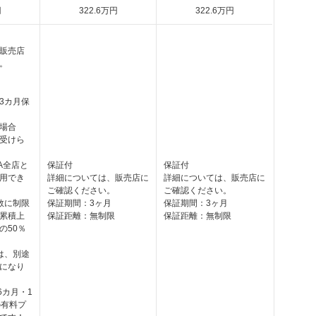
円
322
.6
万円
322
.6
万円
販売店
。
3カ月保
場合
受けら
LA全店と
保証付
保証付
用でき
詳細については、販売店に
詳細については、販売店に
ご確認ください。
ご確認ください。
数に制限
保証期間：3ヶ月
保証期間：3ヶ月
累積上
保証距離：無制限
保証距離：無制限
の50％
は、別途
になり
6カ月・1
の有料プ