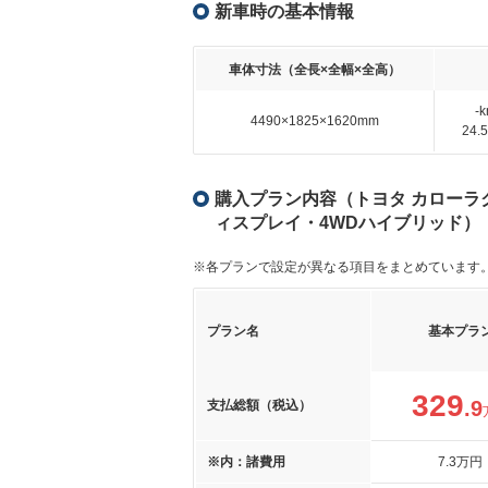
新車時の基本情報
車体寸法（全長×全幅×全高）
-
4490×1825×1620mm
24
購入プラン内容（トヨタ カローラクロス 1
ィスプレイ・4WDハイブリッド）
※各プランで設定が異なる項目をまとめています
プラン名
基本プラ
329
.9
支払総額（税込）
※内：諸費用
7
.3
万円