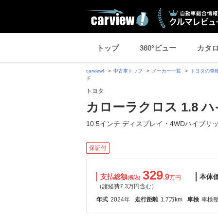
トップ
360°ビュー
カタ
carview!
中古車トップ
メーカー一覧
トヨタの車
ド
トヨタ
カローラクロス 1.8 ハイ
10.5インチ ディスプレイ・4WDハイブリ
保証付
329
支払総額
.9
本体
万円
(税込)
（諸経費7.3万円含む）
年式
2024年
走行距離
1.7万km
車検
車検