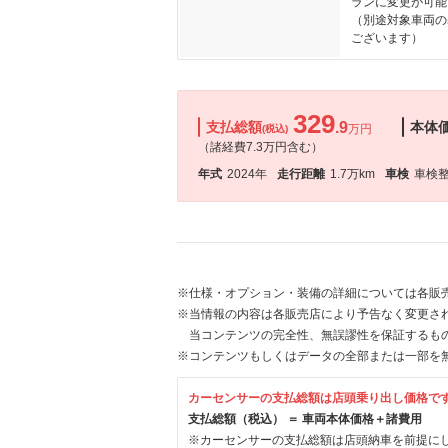
ランに変更が可能
（別途対象車両の
ございます）
329
支払総額
.9
本体
万円
(税込)
（諸経費7.3万円含む）
年式
2024年
走行距離
1.7万km
車検
車検
※仕様・オプション・装備の詳細については各販
※当情報の内容は各販売店により予告なく変更され
当コンテンツの完全性、無誤謬性を保証するも
※コンテンツもしくはデータの全部または一部を
カーセンサーの支払総額は店頭乗り出し価格で
支払総額（税込） ＝ 車両本体価格＋諸費用
※カーセンサーの支払総額は店頭納車を前提に