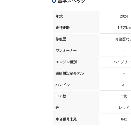
基本スペック
年式
2024
走行距離
1.7万km
修復歴
修復歴な
ワンオーナー
-
エンジン種別
ハイブリッ
過給機設定モデル
-
ハンドル
右
ドア数
5枚
色
レッド
車台番号末尾
842