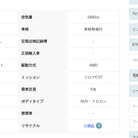
T
排気量
1800cc
車検
車検整備付
ミ
し
定期点検記録簿
-
ET
正規輸入車
-
3
ド
駆動方式
4WD
電
ミッション
フロアCVT
乗車定員
5名
シ
ボディタイプ
SUV・クロカン
オ
禁煙車
-
ア
リサイクル
リ済込
ク