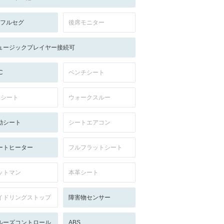
V:フルセグ
後席モニター
ュージックプレイヤー接続可
C
ベンチシート
列シート
ウォークスルー
動シート
シートエアコン
ートヒーター
フルフラットシート
ットマン
本革シート
イドリングストップ
障害物センサー
ルーズコントロール
ABS