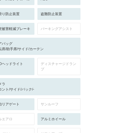
滑り防止装置
盗難防止装置
突被害軽減ブレーキ
パーキングアシスト
アバッグ
転席/助手席/サイド/カーテン
EDヘッドライト
ディスチャージドラン
プ
メラ
ロント/サイド/バック/-
動リアゲート
サンルーフ
ルエアロ
アルミホイール