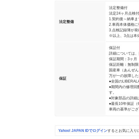
法定整備付
法定24ヶ月点検
1.契約後～納車
法定整備
2.車両本体価格
3.点検記録簿が
※以上、3点は本
保証付
詳細については、
保証期間：3ヶ月
保証距離：無制限
国産車（あんぜん
万が一の故障した
保証
●全国のLIBER
●期間内の修理回
す。
●対象部品の詳細
●最長10年保証
車両の基準がござ
Yahoo! JAPAN IDでログイン
するとお気に入り