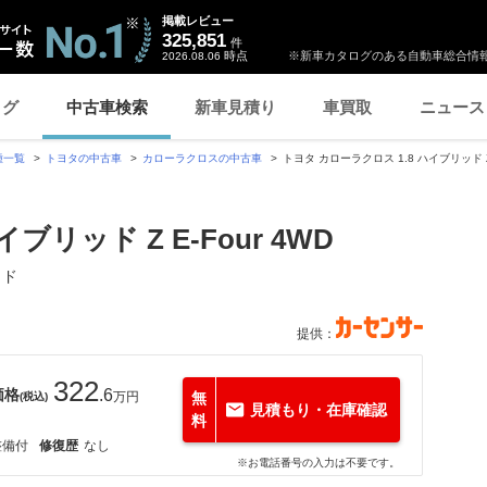
掲載レビュー
325,851
件
時点
※新車カタログのある自動車総合情報
2026.08.06
ログ
中古車検索
新車見積り
車買取
ニュース
種一覧
トヨタの中古車
カローラクロスの中古車
トヨタ カローラクロス 1.8 ハイブリッド Z
ブリッド Z E-Four 4WD
ッド
提供：
322
価格
.6
万円
無
(税込)
見積もり・在庫確認
料
整備付
修復歴
なし
※お電話番号の入力は不要です。