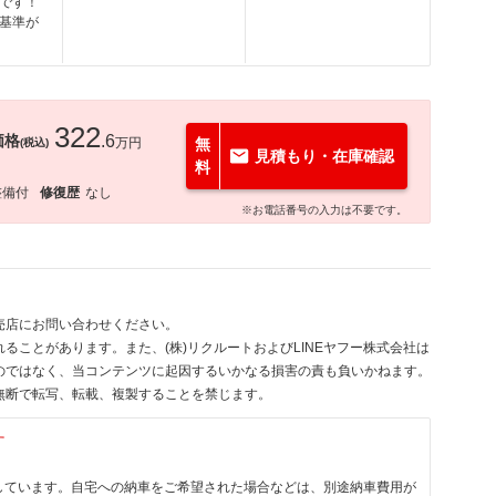
です！
基準が
322
価格
.6
万円
無
(税込)
見積もり・在庫確認
料
整備付
修復歴
なし
※お電話番号の入力は不要です。
売店にお問い合わせください。
ることがあります。また、(株)リクルートおよびLINEヤフー株式会社は
のではなく、当コンテンツに起因するいかなる損害の責も負いかねます。
無断で転写、転載、複製することを禁じます。
す
しています。自宅への納車をご希望された場合などは、別途納車費用が