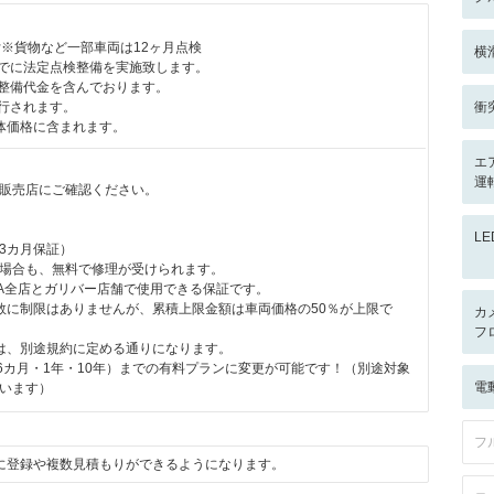
付※貨物など一部車両は12ヶ月点検
横
までに法定点検整備を実施致します。
に整備代金を含んでおります。
発行されます。
衝
体価格に含まれます。
エ
運
販売店にご確認ください。
L
3カ月保証）
場合も、無料で修理が受けられます。
ALA全店とガリバー店舗で使用できる保証です。
数に制限はありませんが、累積上限金額は車両価格の50％が上限で
カ
フ
は、別途規約に定める通りになります。
（6カ月・1年・10年）までの有料プランに変更が可能です！（別途対象
電
います）
フ
に登録や複数見積もりができるようになります。