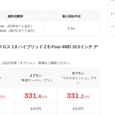
ロ
寒
燃料消費率
最小回転半径
km/L（JC08モード走行）
ス
5.2m
.5km/L（WLTCモード走行）
-
.8 ハイブリッド Z E-Four 4WD 10.5インチ デ
。上記の仕様・オプション・装備もご確認ください。
Bプラン
Aプラン
ン
『ウロコポリッシュ』プラ
『希望ナンバー』プラン
ン
331
331
.4
.2
万円
万円
万円
8
.8
万円
8
.6
万円