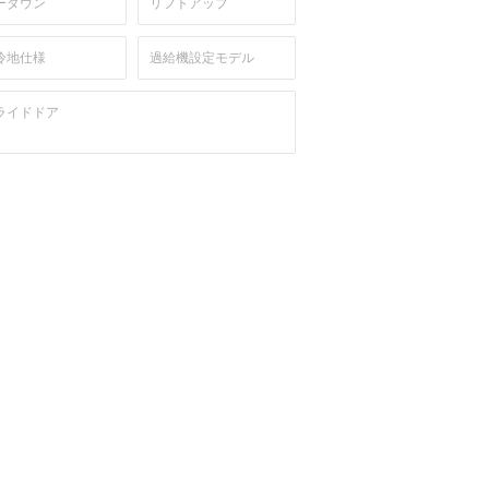
ーダウン
リフトアップ
冷地仕様
過給機設定モデル
ライドドア