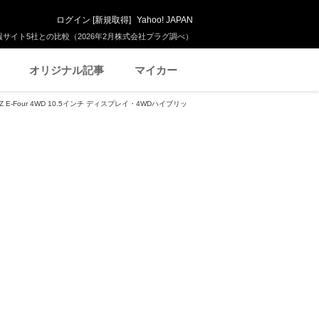
ログイン
[
新規取得
]
Yahoo! JAPAN
サイト5社との比較（2026年2月株式会社プラグ調べ）
オリジナル記事
マイカー
 E-Four 4WD 10.5インチ ディスプレイ・4WDハイブリッ