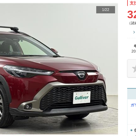
支
1
/
22
3
（諸
2
ガ