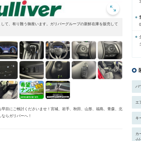
まして、有り難う御座います。ガリバーグループの新鮮在庫を販売して
パ
エ
お早目にご検討くださいませ！宮城、岩手、秋田、山形、福島、青森、北
しならガリバーへ！
キ
カ
-/