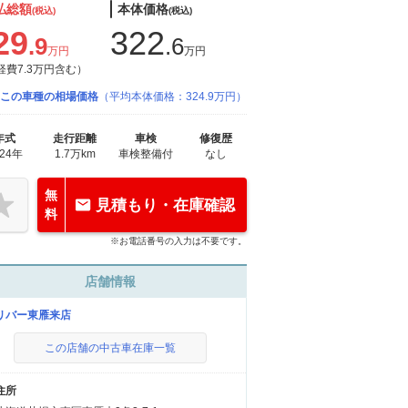
払総額
本体価格
(税込)
(税込)
29
322
.9
.6
万円
万円
経費7.3万円含む）
この車種の相場価格
（平均本体価格：324.9万円）
年式
走行距離
車検
修復歴
024年
1.7万km
車検整備付
なし
無
見積もり・在庫確認
料
※お電話番号の入力は不要です。
店舗情報
リバー東雁来店
この店舗の中古車在庫一覧
住所