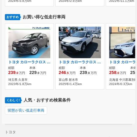
2024年/3.8万km
2024年/2.9万km
2022年/11.1万km
お買い得な低走行車両
おすすめ
トヨタ カローラクロス 1.8 ハイブリッド G レーダークルーズ メモリーナビゲーション
トヨタ カローラクロス 2.0 G X フルセグ バックカメラ ETC
総額
本体
総額
本体
総額
本体
239
229
246
239
258
25
.0
万円
.0
万円
.5
万円
.0
万円
.0
万円
埼玉県 久喜市
富山県 射水市
北海道 中川郡幕別
2023年/1.8万km
2025年/1.4万km
2024年/0.3万km
人気・おすすめ検索条件
くわしく!
状態が良い低走行車両
トヨタ