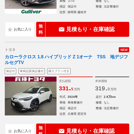
車検
'27/3
修復
なし
保証
保証付
整備
法定整備付
住所
静岡県 藤枝市
無
見積もり・在庫確認
料
トヨタ
NEW
カローラクロス 1.8 ハイブリッド Z 1オーナ TSS 地デジフ
ルセグTV
保証付
車両品質保証書付
購入プラン付き
支払総額
本体価格
.
.
331
319
5
0
万円
万円
年式
2024年
走行
2.8万km
車検
車検整備付
修復
なし
保証
保証付
整備
法定整備付
住所
兵庫県 西宮市
無
見積もり・在庫確認