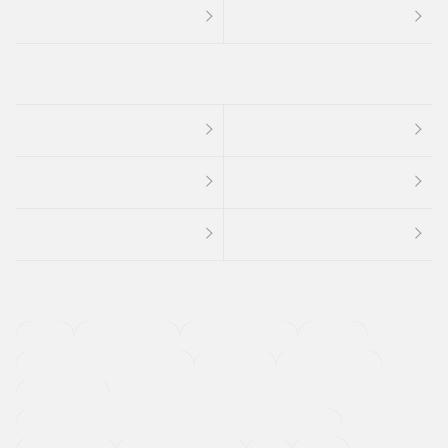
４ＷＤ
定期点検記録簿
ワンオーナーカー
福祉車両
メーカー系販売店取り扱い車
修復歴無し
アルミホイール
寒冷地仕様車
過給機設定モデル（ターボ・スーパーチャージャーなど)