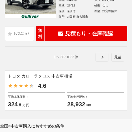
車検
'26/12
修復
なし
保証
保証付
整備
法定整備付
住所
大阪府 東大阪市
無
見積もり・在庫確認
料
1
〜
30
/
1036
件
トヨタ カローラクロス 中古車相場
4.6
平均本体価格：
平均走行距離：
324
28,932
.8
万円
km
全国×中古車購入におすすめの条件