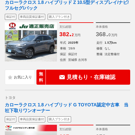
カローラクロス 1.8 ハイブリッド Z 10.5型ディスプレイ/ナビ/
フルセグ/バック
保証付
車両品質保証書付
購入プラン付き
支払総額
本体価格
.
.
382
368
2
0
万円
万円
年式
2025年
走行
1.5万km
車検
'28/9
修復
なし
保証
保証付
整備
法定整備付
住所
茨城県 古河市
無
見積もり・在庫確認
料
トヨタ
カローラクロス 1.8 ハイブリッド G TOYOTA認定中古車 当
社下取りワンオーナー
保証付
車両品質保証書付
購入プラン付き
支払総額
本体価格