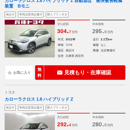
カローラクロス 1.8 ハイブリッド Z 自動追従 衝突被害軽減
装置 Bモニ
保証付
車両品質保証書付
購入プラン付き
支払総額
本体価格
.
.
304
295
7
0
万円
万円
年式
2022年
走行
2.2万km
車検
'27/9
修復
なし
保証
保証付
整備
法定整備付
住所
兵庫県 西宮市
無
見積もり・在庫確認
料
トヨタ
カローラクロス 1.8 ハイブリッド Z
保証付
車両品質保証書付
購入プラン付き
支払総額
本体価格
.
.
292
280
4
0
万円
万円