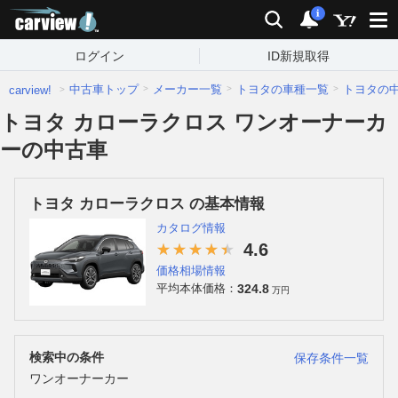
carview!
検索
通知
i
ログイン
ID新規取得
中古車トップ
メーカー一覧
トヨタの車種一覧
トヨタの
carview!
トヨタ カローラクロス ワンオーナーカ
ーの中古車
トヨタ カローラクロス の基本情報
カタログ情報
4.6
価格相場情報
324.8
平均本体価格：
万円
検索中の条件
保存条件一覧
ワンオーナーカー