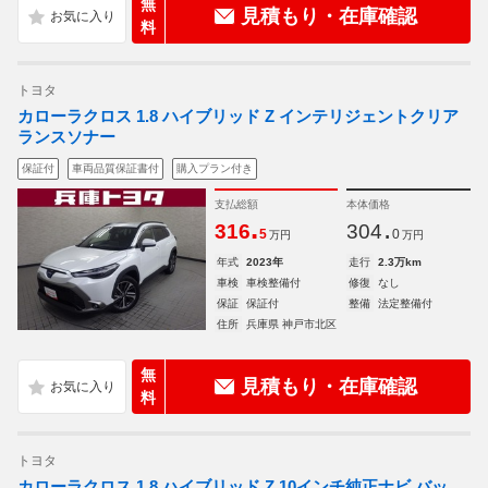
無
見積もり・在庫確認
料
トヨタ
カローラクロス 1.8 ハイブリッド Z インテリジェントクリア
ランスソナー
保証付
車両品質保証書付
購入プラン付き
支払総額
本体価格
.
.
316
304
5
0
万円
万円
年式
2023年
走行
2.3万km
車検
車検整備付
修復
なし
保証
保証付
整備
法定整備付
住所
兵庫県 神戸市北区
無
見積もり・在庫確認
料
トヨタ
カローラクロス 1.8 ハイブリッド Z 10インチ純正ナビ バッ