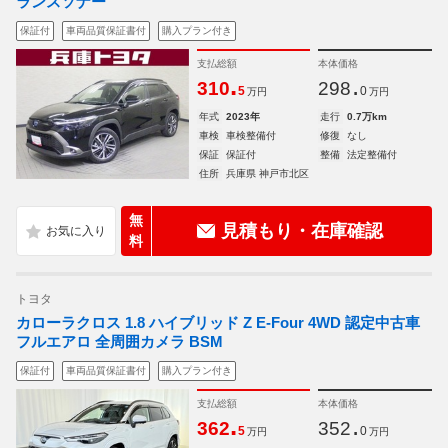
ランスソナー
保証付
車両品質保証書付
購入プラン付き
支払総額
本体価格
.
.
310
298
5
0
万円
万円
年式
2023年
走行
0.7万km
車検
車検整備付
修復
なし
保証
保証付
整備
法定整備付
住所
兵庫県 神戸市北区
無
見積もり・在庫確認
料
トヨタ
カローラクロス 1.8 ハイブリッド Z E-Four 4WD 認定中古車
フルエアロ 全周囲カメラ BSM
保証付
車両品質保証書付
購入プラン付き
支払総額
本体価格
.
.
362
352
5
0
万円
万円