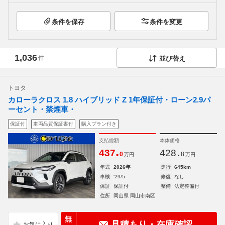
条件を保存
条件を変更
1,036
件
並び替え
トヨタ
カローラクロス 1.8 ハイブリッド Z 1年保証付・ローン2.9パ
ーセント・禁煙車・
保証付
車両品質保証書付
購入プラン付き
支払総額
本体価格
.
.
437
428
0
8
万円
万円
年式
2026年
走行
645km
車検
'29/5
修復
なし
保証
保証付
整備
法定整備付
住所
岡山県 岡山市南区
無
見積もり・在庫確認