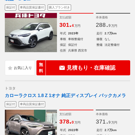
保証付
車両品質保証書付
購入プラン付き
支払総額
本体価格
.
.
301
288
4
9
万円
万円
年式
2023年
走行
2.7万km
車検
車検整備付
修復
なし
保証
保証付
整備
法定整備付
住所
兵庫県 西宮市
無
見積もり・在庫確認
料
トヨタ
カローラクロス 1.8 Z 1オナ 純正ディスプレイ バックカメラ
保証付
車両品質保証書付
支払総額
本体価格
.
.
378
371
0
9
万円
万円
年式
2022年
走行
2.7万km