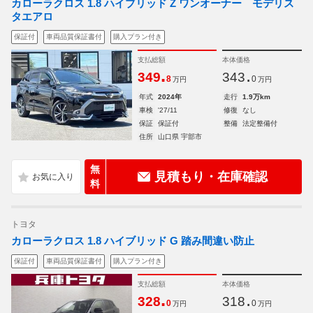
カローラクロス 1.8 ハイブリッド Z ワンオーナー モデリス
タエアロ
保証付
車両品質保証書付
購入プラン付き
支払総額
本体価格
.
.
349
343
8
0
万円
万円
年式
2024年
走行
1.9万km
車検
'27/11
修復
なし
保証
保証付
整備
法定整備付
住所
山口県 宇部市
無
見積もり・在庫確認
料
トヨタ
カローラクロス 1.8 ハイブリッド G 踏み間違い防止
保証付
車両品質保証書付
購入プラン付き
支払総額
本体価格
.
.
328
318
0
0
万円
万円