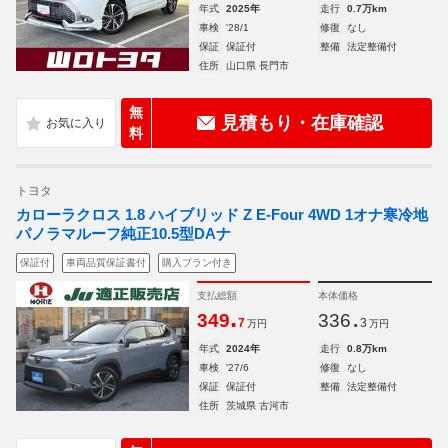
年式
2025年
走行
0.7万km
車検
'28/1
修復
なし
保証
保証付
整備
法定整備付
住所
山口県 長門市
無
見積もり・在庫確認
料
トヨタ
カローラクロス 1.8 ハイブリッド Z E-Four 4WD 1オナ寒冷地
パノラマルーフ純正10.5型DAナ
保証付
車両品質保証書付
購入プラン付き
支払総額
本体価格
.
.
349
336
7
3
万円
万円
年式
2024年
走行
0.8万km
車検
'27/6
修復
なし
保証
保証付
整備
法定整備付
住所
茨城県 古河市