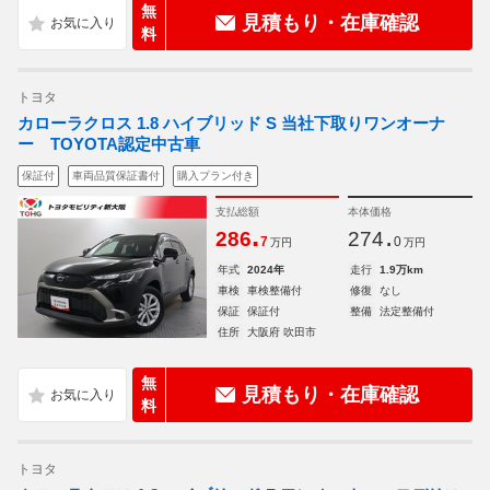
無
見積もり・在庫確認
料
トヨタ
カローラクロス 1.8 ハイブリッド S 当社下取りワンオーナ
ー TOYOTA認定中古車
保証付
車両品質保証書付
購入プラン付き
支払総額
本体価格
.
.
286
274
7
0
万円
万円
年式
2024年
走行
1.9万km
車検
車検整備付
修復
なし
保証
保証付
整備
法定整備付
住所
大阪府 吹田市
無
見積もり・在庫確認
料
トヨタ