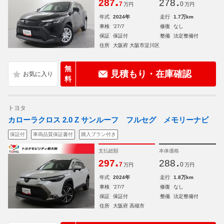
.
.
287
278
7
0
万円
万円
年式
2024年
走行
1.7万km
車検
'27/7
修復
なし
保証
保証付
整備
法定整備付
住所
大阪府 大阪市淀川区
無
見積もり・在庫確認
料
トヨタ
カローラクロス 2.0 Z サンルーフ フルセグ メモリーナビ
保証付
車両品質保証書付
購入プラン付き
支払総額
本体価格
.
.
297
288
7
0
万円
万円
年式
2024年
走行
1.8万km
車検
'27/7
修復
なし
保証
保証付
整備
法定整備付
住所
大阪府 高槻市