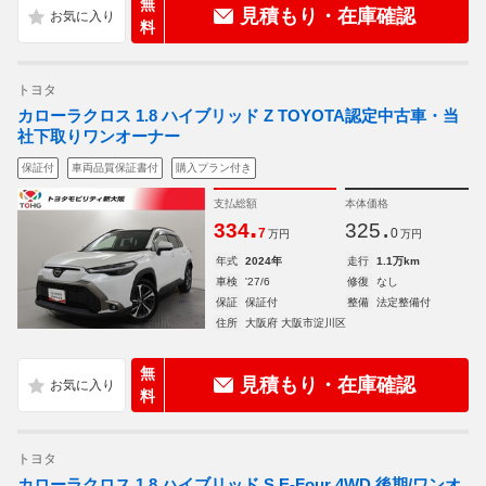
無
見積もり・在庫確認
料
トヨタ
カローラクロス 1.8 ハイブリッド Z TOYOTA認定中古車・当
社下取りワンオーナー
保証付
車両品質保証書付
購入プラン付き
支払総額
本体価格
.
.
334
325
7
0
万円
万円
年式
2024年
走行
1.1万km
車検
'27/6
修復
なし
保証
保証付
整備
法定整備付
住所
大阪府 大阪市淀川区
無
見積もり・在庫確認
料
トヨタ
カローラクロス 1.8 ハイブリッド S E-Four 4WD 後期/ワンオ