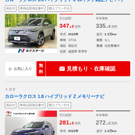
保証付
車両品質保証書付
購入プラン付き
支払総額
本体価格
.
.
347
335
9
8
万円
万円
年式
2024年
走行
2.3万km
車検
'27/11
修復
なし
保証
保証付
整備
法定整備付
住所
滋賀県 草津市
無
見積もり・在庫確認
料
トヨタ
カローラクロス 1.8 ハイブリッド Z メモリーナビ
保証付
車両品質保証書付
購入プラン付き
支払総額
本体価格
.
.
281
272
9
0
万円
万円
年式
2022年
走行
2.4万km