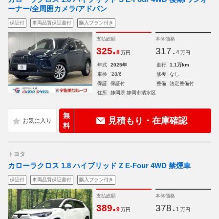
ーナー/全周囲カメラ/アドバン
保証付
車両品質保証書付
購入プラン付き
支払総額
本体価格
.
.
325
317
8
4
万円
万円
年式
2025年
走行
1.1万km
車検
'28/6
修復
なし
保証
保証付
整備
法定整備付
住所
静岡県 静岡市清水区
無
見積もり・在庫確認
料
トヨタ
カローラクロス 1.8 ハイブリッド Z E-Four 4WD 禁煙車
保証付
車両品質保証書付
購入プラン付き
支払総額
本体価格
.
.
389
378
9
1
万円
万円