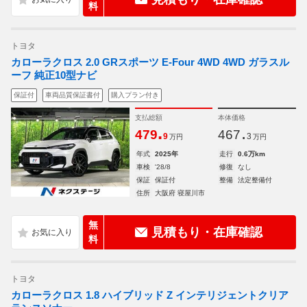
料
トヨタ
カローラクロス 2.0 GRスポーツ E-Four 4WD 4WD ガラスル
ーフ 純正10型ナビ
保証付
車両品質保証書付
購入プラン付き
支払総額
本体価格
.
.
479
467
9
3
万円
万円
年式
2025年
走行
0.6万km
車検
'28/8
修復
なし
保証
保証付
整備
法定整備付
住所
大阪府 寝屋川市
無
見積もり・在庫確認
料
トヨタ
カローラクロス 1.8 ハイブリッド Z インテリジェントクリア