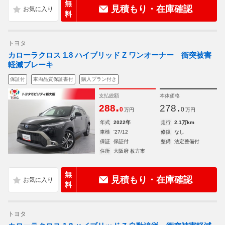
無
見積もり・在庫確認
料
トヨタ
カローラクロス 1.8 ハイブリッド Z ワンオーナー 衝突被害
軽減ブレーキ
保証付
車両品質保証書付
購入プラン付き
支払総額
本体価格
.
.
288
278
0
0
万円
万円
年式
2022年
走行
2.1万km
車検
'27/12
修復
なし
保証
保証付
整備
法定整備付
住所
大阪府 枚方市
無
見積もり・在庫確認
料
トヨタ