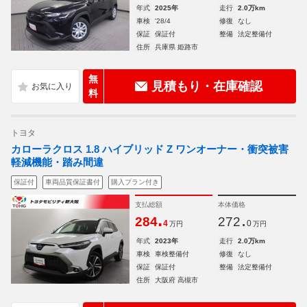
年式
2025年
走行
2.0万km
車検
'28/4
修復
なし
保証
保証付
整備
法定整備付
住所
兵庫県 姫路市
無
見積もり・在庫確認
料
トヨタ
カローラクロス 1.8 ハイブリッド Z ワンオーナー・衝突被害
軽減機能・踏み間違
保証付
車両品質保証書付
購入プラン付き
支払総額
本体価格
.
.
284
272
4
0
万円
万円
年式
2023年
走行
2.0万km
車検
車検整備付
修復
なし
保証
保証付
整備
法定整備付
住所
大阪府 高槻市