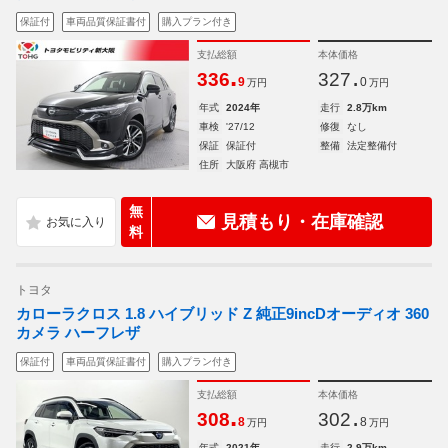
保証付
車両品質保証書付
購入プラン付き
支払総額
本体価格
.
.
336
327
9
0
万円
万円
年式
2024年
走行
2.8万km
車検
'27/12
修復
なし
保証
保証付
整備
法定整備付
住所
大阪府 高槻市
無
見積もり・在庫確認
料
トヨタ
カローラクロス 1.8 ハイブリッド Z 純正9incDオーディオ 360
カメラ ハーフレザ
保証付
車両品質保証書付
購入プラン付き
支払総額
本体価格
.
.
308
302
8
8
万円
万円
年式
2021年
走行
2.9万km