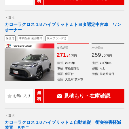
料
トヨタ
カローラクロス 1.8 ハイブリッド Z トヨタ認定中古車 ワン
オーナー
保証付
車両品質保証書付
購入プラン付き
支払総額
本体価格
.
.
271
259
4
0
万円
万円
年式
2021年
走行
2.5万km
車検
車検整備付
修復
なし
保証
保証付
整備
法定整備付
住所
大阪府 茨木市
無
見積もり・在庫確認
料
トヨタ
カローラクロス 1.8 ハイブリッド Z 自動追従 衝突被害軽減
装置 Bモニ