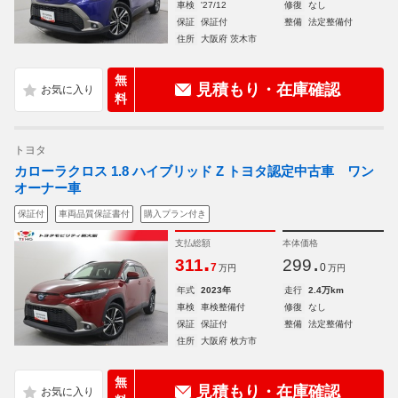
車検
'27/12
修復
なし
保証
保証付
整備
法定整備付
住所
大阪府 茨木市
無
見積もり・在庫確認
料
トヨタ
カローラクロス 1.8 ハイブリッド Z トヨタ認定中古車 ワン
オーナー車
保証付
車両品質保証書付
購入プラン付き
支払総額
本体価格
.
.
311
299
7
0
万円
万円
年式
2023年
走行
2.4万km
車検
車検整備付
修復
なし
保証
保証付
整備
法定整備付
住所
大阪府 枚方市
無
見積もり・在庫確認