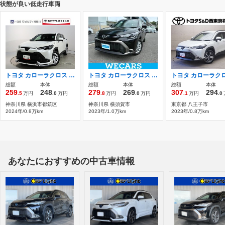
状態が良い低走行車両
トヨタ カローラクロス カローラクロス 2.0G トヨタ認定中古車 純正DA
トヨタ カローラクロス 1.8 ハイブリッド S ディスプレイオーディオ+ナビ11インチ/トヨ
総額
本体
総額
本体
総額
本体
259
248
279
269
307
294
.5
万円
.0
万円
.8
万円
.0
万円
.1
万円
.0
神奈川県 横浜市都筑区
神奈川県 横須賀市
東京都 八王子市
2024年/0.8万km
2023年/1.0万km
2023年/0.8万km
あなたにおすすめの中古車情報