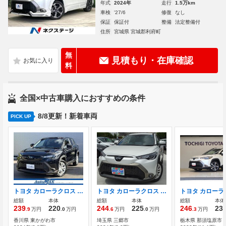
年式
2024年
走行
1.5万km
車検
'27/6
修復
なし
保証
保証付
整備
法定整備付
住所
宮城県 宮城郡利府町
無
見積もり・在庫確認
料
全国×中古車購入におすすめの条件
8/8更新！新着車両
PICK UP
トヨタ カローラクロス 2.0 G ・純正DAナビ・TV・Bluetooth
トヨタ カローラクロス 1.8 ハイブリッド S トヨタセーフティセンス
総額
本体
総額
本体
総額
本体
239
220
244
225
246
23
.9
万円
.0
万円
.6
万円
.0
万円
.3
万円
香川県 東かがわ市
埼玉県 三郷市
栃木県 那須塩原市