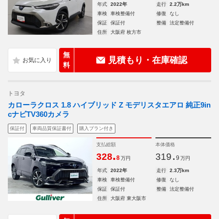
年式
2022年
走行
2.2万km
車検
車検整備付
修復
なし
保証
保証付
整備
法定整備付
住所
大阪府 枚方市
無
見積もり・在庫確認
料
トヨタ
カローラクロス 1.8 ハイブリッド Z モデリスタエアロ 純正9in
cナビTV360カメラ
保証付
車両品質保証書付
購入プラン付き
支払総額
本体価格
.
.
328
319
8
9
万円
万円
年式
2022年
走行
2.3万km
車検
車検整備付
修復
なし
保証
保証付
整備
法定整備付
住所
大阪府 東大阪市