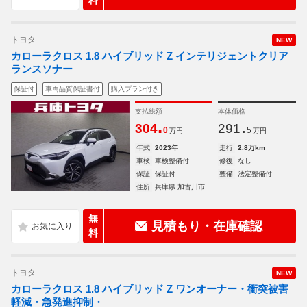
料
トヨタ
NEW
カローラクロス 1.8 ハイブリッド Z インテリジェントクリア
ランスソナー
保証付
車両品質保証書付
購入プラン付き
支払総額
本体価格
.
.
304
291
0
5
万円
万円
年式
2023年
走行
2.8万km
車検
車検整備付
修復
なし
保証
保証付
整備
法定整備付
住所
兵庫県 加古川市
無
見積もり・在庫確認
料
トヨタ
NEW
カローラクロス 1.8 ハイブリッド Z ワンオーナー・衝突被害
軽減・急発進抑制・