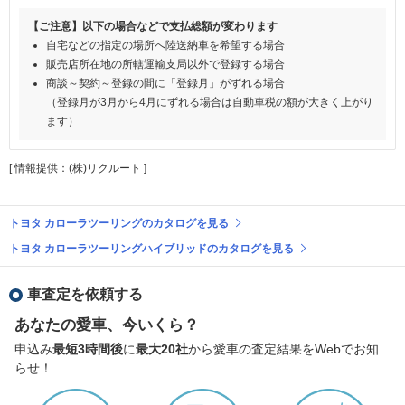
【ご注意】以下の場合などで支払総額が変わります
自宅などの指定の場所へ陸送納車を希望する場合
販売店所在地の所轄運輸支局以外で登録する場合
商談～契約～登録の間に「登録月」がずれる場合
（登録月が3月から4月にずれる場合は自動車税の額が大きく上がり
ます）
[ 情報提供：(株)リクルート ]
トヨタ カローラツーリングのカタログを見る
トヨタ カローラツーリングハイブリッドのカタログを見る
車査定を依頼する
あなたの愛車、今いくら？
申込み
最短3時間後
に
最大20社
から愛車の査定結果をWebでお知
らせ！