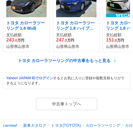
トヨタ カローラツー
トヨタ カローラツー
トヨタ カロー
リング 1.8 WxB
リング 1.8 ハイブリ
リング 1.8 
ッド G-X プラス E-F
ッド G-X E-Fo
支払総額
支払総額
支払総額
our 4WD
D
243
247
151
.6
万円
.0
万円
.8
万円
山形県山形市
山形県山形市
山形県山形市
トヨタ カローラツーリングの中古車をもっと見る
Yahoo! JAPAN IDでログイン
するとお気に入りに登録や複数見積もりがで
きるようになります。
中古車トップへ
新車カタログ
トヨタ(TOYOTA)
カローラツーリング
カロ
carview!