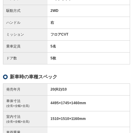
駆動方式
2WD
ハンドル
右
ミッション
フロアCVT
乗車定員
5名
ドア数
5枚
新車時の車種スペック
発売年月
20(R2)/10
車体寸法
4495
×
1745
×
1460
mm
(全長×全幅×全高)
室内寸法
1510
×
1510
×
1160
mm
(全長×全幅×全高)
車両重量