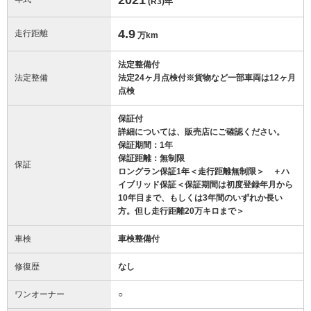
(R3)
年
4.9
走行距離
万km
法定整備付
法定整備
法定24ヶ月点検付※貨物など一部車両は12ヶ月
点検
保証付
詳細については、販売店にご確認ください。
保証期間：1年
保証距離：無制限
保証
ロングラン保証1年＜走行距離無制限＞ ＋ハ
イブリッド保証＜保証期間は初度登録年月から
10年目まで、もしくは3年間のいずれか長い
方。但し走行距離20万キロまで＞
車検
車検整備付
修復歴
なし
ワンオーナー
○