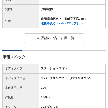
定休日
月曜定休
山形県山形市上山家町字下宿760-1
住所
地図を見る（Yahoo!マップ）
この店舗の中古車在庫一覧
車種スペック
ボディタイプ
ステーションワゴン
ボディタイプ色
スパークリングブラックPクリスタルS
車台番号末尾
229
排気量
1800cc
エンジン
ハイブリッド