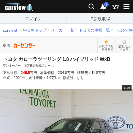
carview!
検索
通知
i
ログイン
ID新規取得
中古車トップ
メーカー一覧
トヨタの車種一覧
トヨタの
carview!
提供：
お気に入り
最近見た
一覧を見る
中古車
トヨタ カローラツーリング 1.8 ハイブリッド WxB
ワンオーナー 衝突被害軽減ブレーキ/
支払総額：
245.5
万円
本体価格：
234.0
万円
諸経費：
11.5
万円
年式：
2021
年
走行距離：
4.9
万km
修復歴：
なし
1
/
20