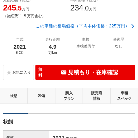
245
234
.5
.0
万円
万円
（諸経費11 .5 万円含む）
この車種の相場価格（平均本体価格：225万円）
年式
走行距離
車検
修復歴
2021
4.9
車検整備付
なし
(R3)
万km
無
見積もり・在庫確認
料
購入
販売店
車種
状態
装備
プラン
情報
スペック
状態
2021
年式