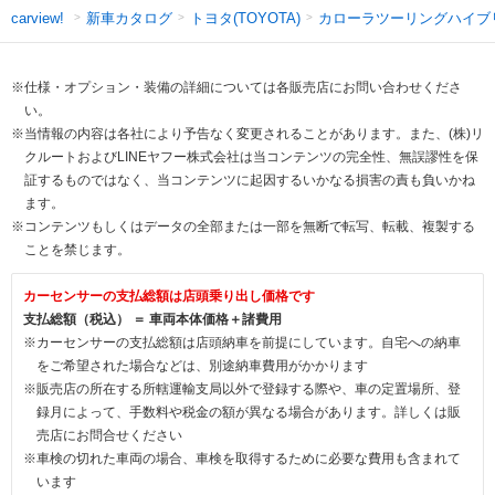
新車カタログ
トヨタ(TOYOTA)
カローラツーリングハイブ
carview!
※仕様・オプション・装備の詳細については各販売店にお問い合わせくださ
い。
※当情報の内容は各社により予告なく変更されることがあります。また、(株)リ
クルートおよびLINEヤフー株式会社は当コンテンツの完全性、無誤謬性を保
証するものではなく、当コンテンツに起因するいかなる損害の責も負いかね
ます。
※コンテンツもしくはデータの全部または一部を無断で転写、転載、複製する
ことを禁じます。
カーセンサーの支払総額は店頭乗り出し価格です
支払総額（税込） ＝ 車両本体価格＋諸費用
※カーセンサーの支払総額は店頭納車を前提にしています。自宅への納車
をご希望された場合などは、別途納車費用がかかります
※販売店の所在する所轄運輸支局以外で登録する際や、車の定置場所、登
録月によって、手数料や税金の額が異なる場合があります。詳しくは販
売店にお問合せください
※車検の切れた車両の場合、車検を取得するために必要な費用も含まれて
います