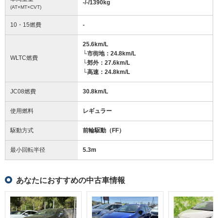
-/-/1390
kg
(AT×MT×CVT)
10・15燃費
-
25.6km/L
└市街地：24.8km/L
WLTC燃費
└郊外：27.6km/L
└高速：24.8km/L
JC08燃費
30.8km/L
使用燃料
レギュラー
駆動方式
前輪駆動（FF）
最小回転半径
5.3
m
あなたにおすすめの中古車情報