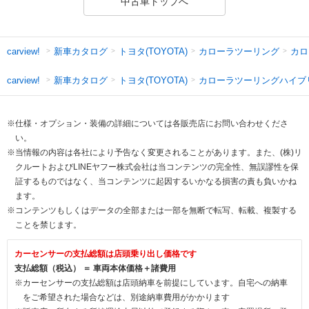
中古車トップへ
新車カタログ
トヨタ(TOYOTA)
カローラツーリング
カロ
carview!
新車カタログ
トヨタ(TOYOTA)
カローラツーリングハイブ
carview!
※仕様・オプション・装備の詳細については各販売店にお問い合わせくださ
い。
※当情報の内容は各社により予告なく変更されることがあります。また、(株)リ
クルートおよびLINEヤフー株式会社は当コンテンツの完全性、無誤謬性を保
証するものではなく、当コンテンツに起因するいかなる損害の責も負いかね
ます。
※コンテンツもしくはデータの全部または一部を無断で転写、転載、複製する
ことを禁じます。
カーセンサーの支払総額は店頭乗り出し価格です
支払総額（税込） ＝ 車両本体価格＋諸費用
※カーセンサーの支払総額は店頭納車を前提にしています。自宅への納車
をご希望された場合などは、別途納車費用がかかります