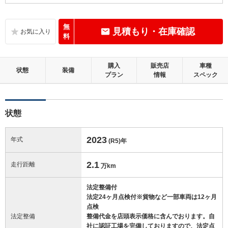
B
内装：
いたみ、汚れなどは少なく、全体的に良好な状態です。
無
見積もり・在庫確認
料
C
外装：
標準的に使用されていて、キズやへこみ等が若干あります。
購入
販売店
車種
状態
装備
プラン
情報
スペック
この中古車の「車両品質評価書」を見る
状態
2023
年式
(R5)
年
2.1
走行距離
万km
法定整備付
法定24ヶ月点検付※貨物など一部車両は12ヶ月
点検
法定整備
整備代金を店頭表示価格に含んでおります。自
社に認証工場を完備しておりますので、法定点