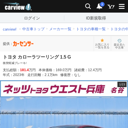
carview!
検索
通知
i
ログイン
ID新規取得
中古車トップ
メーカー一覧
トヨタの車種一覧
トヨタの
carview!
提供：
お気に入り
最近見た
一覧を見る
中古車
トヨタ カローラツーリング 1.5 G
衝突軽減ブレーキ/
支払総額：
181.4
万円
本体価格：
169.0
万円
諸経費：
12.4
万円
年式：
2023
年
走行距離：
2.1
万km
修復歴：
なし
1
/
23