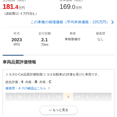
181
169
.4
.0
万円
万円
（諸経費12 .4 万円含む）
この車種の相場価格（平均本体価格：225万円）
年式
走行距離
車検
修復歴
2023
2.1
車検整備付
なし
(R5)
万km
車両品質評価情報
トヨタU-Car品質評価制度(トヨタ自動車)の評価を受けた車両です。
4
B
C
総合評価：
内装：
外装：
修復歴・キズの確認はこちら
R
RA
1
2
3
3.5
4
4.5
5
6
S
4
総合評価：
もっと見る
キズ、へこみが少なく、全体的に良好な状態です。