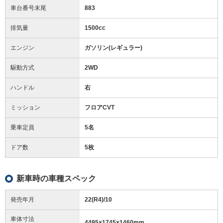
車台番号末尾
883
排気量
1500cc
エンジン
ガソリン(レギュラー)
駆動方式
2WD
ハンドル
右
ミッション
フロアCVT
乗車定員
5名
ドア数
5枚
新車時の車種スペック
発売年月
22(R4)/10
車体寸法
4495
×
1745
×
1460
mm