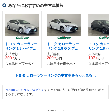
あなたにおすすめの中古車情報
トヨタ カローラツー
トヨタ カローラツー
トヨタ カロー
リング 1.8 ハイブリ
リング 1.8 G-X プラ
リング 1.8 
ッド S
ス
ッド WxB
支払総額
支払総額
支払総額
209
209
197
.4
万円
.7
万円
.8
万円
兵庫県神戸市垂水区
兵庫県神戸市垂水区
兵庫県神戸市垂
トヨタ カローラツーリングの中古車をもっと見る
Yahoo! JAPAN IDでログイン
するとお気に入りに登録や複数見積もりがで
きるようになります。