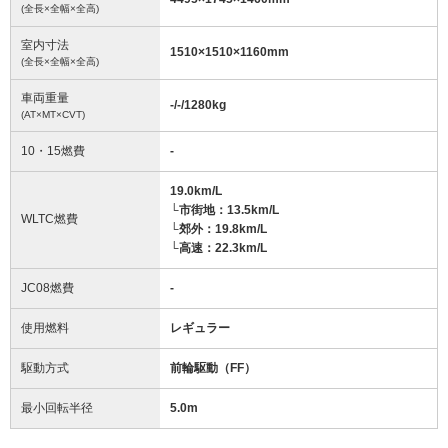
(全長×全幅×全高)
室内寸法
1510
×
1510
×
1160
mm
(全長×全幅×全高)
車両重量
-/-/1280
kg
(AT×MT×CVT)
10・15燃費
-
19.0km/L
└市街地：13.5km/L
WLTC燃費
└郊外：19.8km/L
└高速：22.3km/L
JC08燃費
-
使用燃料
レギュラー
駆動方式
前輪駆動（FF）
最小回転半径
5.0
m