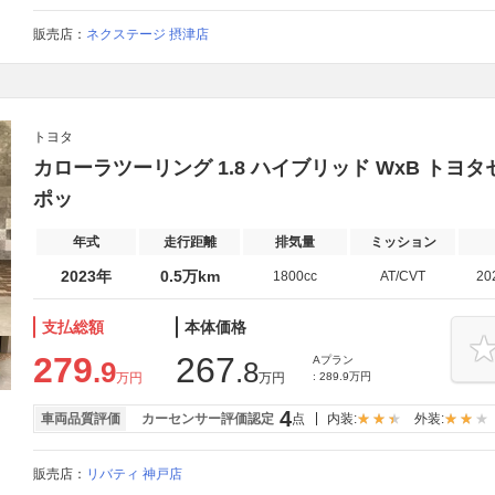
販売店：
ネクステージ 摂津店
トヨタ
カローラツーリング 1.8 ハイブリッド WxB ト
ポッ
年式
走行距離
排気量
ミッション
2023年
0.5万km
1800cc
AT/CVT
20
支払総額
本体価格
279
267
Aプラン
.9
.8
万円
万円
: 289.9万円
4
車両品質評価
カーセンサー評価認定
点
内装:
外装:
販売店：
リバティ 神戸店