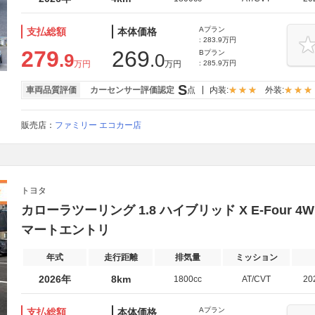
Aプラン
支払総額
本体価格
: 283.9万円
279
269
Bプラン
.9
.0
万円
万円
: 285.9万円
S
車両品質評価
カーセンサー評価認定
点
内装:
外装:
販売店：
ファミリー エコカー店
トヨタ
カローラツーリング 1.8 ハイブリッド X E-Four
マートエントリ
年式
走行距離
排気量
ミッション
2026年
8km
1800cc
AT/CVT
20
Aプラン
支払総額
本体価格