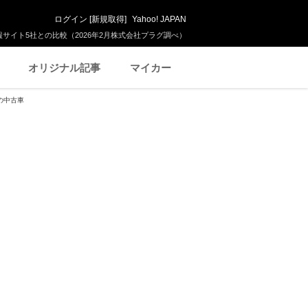
ログイン
[
新規取得
]
Yahoo! JAPAN
サイト5社との比較（2026年2月株式会社プラグ調べ）
オリジナル記事
マイカー
の中古車