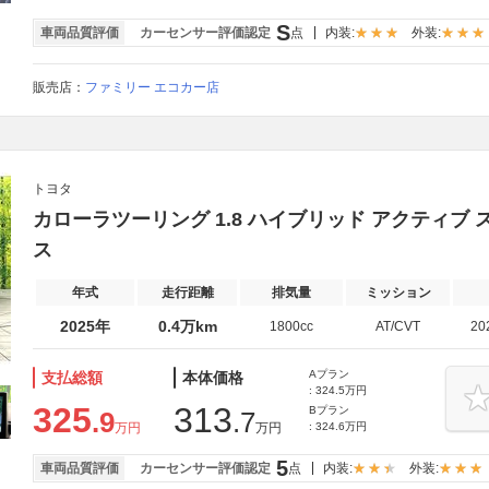
S
車両品質評価
カーセンサー評価認定
点
内装:
外装:
販売店：
ファミリー エコカー店
トヨタ
カローラツーリング 1.8 ハイブリッド アクティブ
ス
年式
走行距離
排気量
ミッション
2025年
0.4万km
1800cc
AT/CVT
20
Aプラン
支払総額
本体価格
: 324.5万円
325
313
Bプラン
.9
.7
万円
万円
: 324.6万円
5
車両品質評価
カーセンサー評価認定
点
内装:
外装: