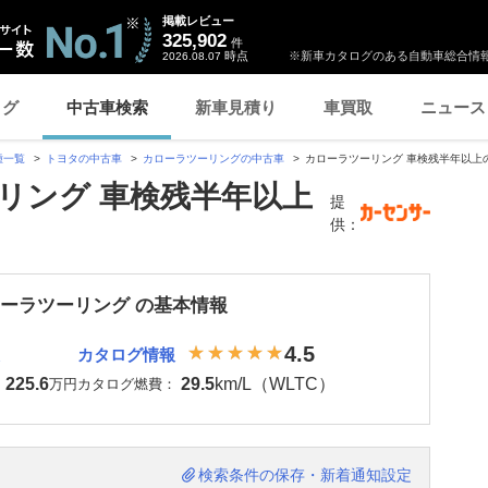
掲載レビュー
325,902
件
時点
※新車カタログのある自動車総合情報
2026.08.07
ログ
中古車検索
新車見積り
車買取
ニュース
種一覧
トヨタの中古車
カローラツーリングの中古車
カローラツーリング 車検残半年以上
リング 車検残半年以上
提
供：
ローラツーリング の基本情報
4.5
カタログ情報
225.6
29.5
km/L（WLTC）
：
万円
カタログ燃費：
検索条件の保存・新着通知設定