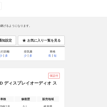
継げるようになります。
通知設定
お気に入り一覧を見る
走行距離
排気量
車検
少
多
少
多
長
短
保証付
 4WD ディスプレイオーディオ ス
車検
修復歴
販売地域
29年1月
なし
岐阜県