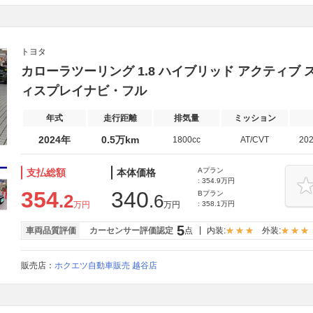
トヨタ
カローラツーリング 1.8 ハイブリッド アクティブ 
ィスプレイナビ・フル
年式
走行距離
排気量
ミッション
2024年
0.5万km
1800cc
AT/CVT
20
Aプラン
支払総額
本体価格
: 354.9万円
354
340
Bプラン
.2
.6
万円
万円
: 358.1万円
5
車両品質評価
カーセンサー評価認定
点
内装:
外装:
販売店：
ホクエツ自動車販売 越谷店