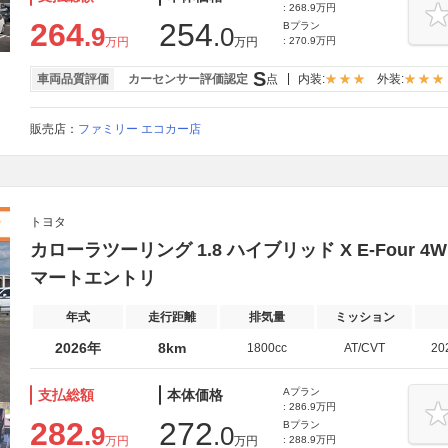
: 268.9万円
264
254
Bプラン
.9
.0
万円
万円
: 270.9万円
S
車両品質評価
カーセンサー評価認定
点
内装:
外装:
販売店：
ファミリー エコカー店
トヨタ
カローラツーリング 1.8 ハイブリッド X E-Four
マートエントリ
年式
走行距離
排気量
ミッション
2026年
8km
1800cc
AT/CVT
20
Aプラン
支払総額
本体価格
: 286.9万円
282
272
Bプラン
.9
.0
万円
万円
: 288.9万円