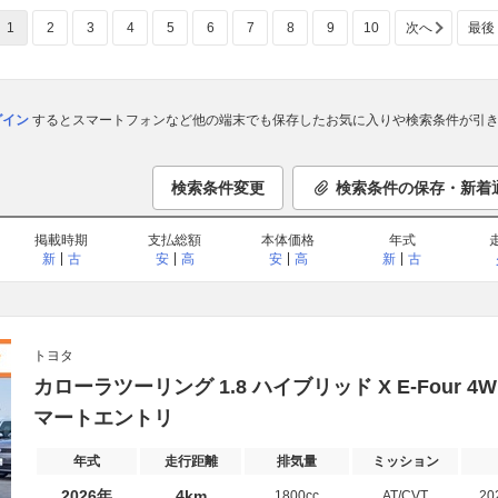
1
2
3
4
5
6
7
8
9
10
次へ
最後
ログイン
するとスマートフォンなど他の端末でも保存したお気に入りや検索条件が引き
検索条件変更
検索条件の保存・新着
掲載時期
支払総額
本体価格
年式
新
古
安
高
安
高
新
古
トヨタ
カローラツーリング 1.8 ハイブリッド X E-Four
マートエントリ
年式
走行距離
排気量
ミッション
2026年
4km
1800cc
AT/CVT
20