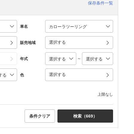
保存条件一覧
車名
選択する
販売地域
～
年式
選択する
色
上限なし
条件クリア
検索（
669
）