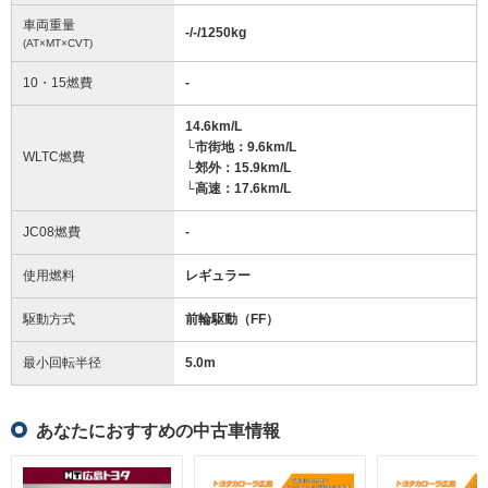
車両重量
-/-/1250
kg
(AT×MT×CVT)
10・15燃費
-
14.6km/L
└市街地：9.6km/L
WLTC燃費
└郊外：15.9km/L
└高速：17.6km/L
JC08燃費
-
使用燃料
レギュラー
駆動方式
前輪駆動（FF）
最小回転半径
5.0
m
あなたにおすすめの中古車情報