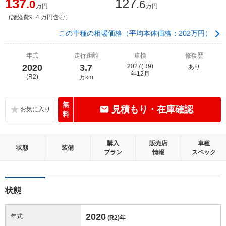
137
127
.0
.6
万円
万円
（諸経費9 .4 万円含む）
この車種の相場価格（平均本体価格：202万円）
年式
走行距離
車検
修復歴
2020
3.7
2027(R9)
あり
年12月
(R2)
万km
無
見積もり・在庫確認
料
購入
販売店
車種
状態
装備
プラン
情報
スペック
状態
2020
年式
(R2)
年