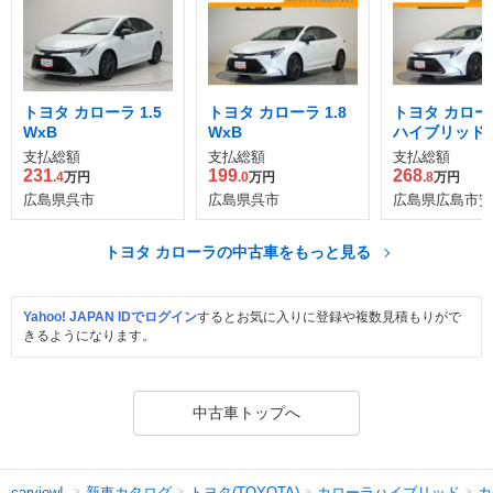
トヨタ カローラ 1.5
トヨタ カローラ 1.8
トヨタ カローラ
WxB
WxB
ハイブリッド 
支払総額
支払総額
支払総額
231
199
268
.4
万円
.0
万円
.8
万円
広島県呉市
広島県呉市
広島県広島市安
トヨタ カローラの中古車をもっと見る
Yahoo! JAPAN IDでログイン
するとお気に入りに登録や複数見積もりがで
きるようになります。
中古車トップへ
新車カタログ
トヨタ(TOYOTA)
カローラハイブリッド
カ
carview!