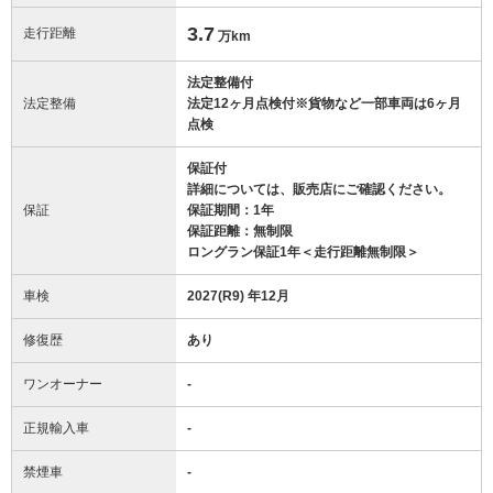
3.7
走行距離
万km
法定整備付
法定整備
法定12ヶ月点検付※貨物など一部車両は6ヶ月
点検
保証付
詳細については、販売店にご確認ください。
保証
保証期間：1年
保証距離：無制限
ロングラン保証1年＜走行距離無制限＞
車検
2027(R9) 年12月
修復歴
あり
ワンオーナー
-
正規輸入車
-
禁煙車
-