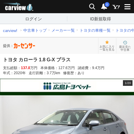
carview!
検索
通知
i
ログイン
ID新規取得
中古車トップ
メーカー一覧
トヨタの車種一覧
トヨタの
carview!
提供：
お気に入り
最近見た
一覧を見る
中古車
トヨタ カローラ 1.8 G-X プラス
支払総額：
137.0
万円
本体価格：
127.6
万円
諸経費：
9.4
万円
年式：
2020
年
走行距離：
3.7
万km
修復歴：
あり
1
/
20