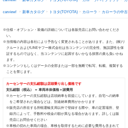
新車カタログ
トヨタ(TOYOTA)
カローラ
カローラの中古
carview!
※仕様・オプション・装備の詳細については各販売店にお問い合わせくださ
い。
※当情報の内容は各社により予告なく変更されることがあります。また、(株)リ
クルートおよびLINEヤフー株式会社は当コンテンツの完全性、無誤謬性を保
証するものではなく、当コンテンツに起因するいかなる損害の責も負いかね
ます。
※コンテンツもしくはデータの全部または一部を無断で転写、転載、複製する
ことを禁じます。
カーセンサーの支払総額は店頭乗り出し価格です
支払総額（税込） ＝ 車両本体価格＋諸費用
※カーセンサーの支払総額は店頭納車を前提にしています。自宅への納車
をご希望された場合などは、別途納車費用がかかります
※販売店の所在する所轄運輸支局以外で登録する際や、車の定置場所、登
録月によって、手数料や税金の額が異なる場合があります。詳しくは販
売店にお問合せください
※車検の切れた車両の場合、車検を取得するために必要な費用も含まれて