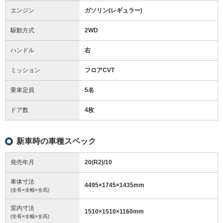
エンジン
ガソリン(レギュラー)
駆動方式
2WD
ハンドル
右
ミッション
フロアCVT
乗車定員
5名
ドア数
4枚
新車時の車種スペック
発売年月
20(R2)/10
車体寸法
4495
×
1745
×
1435
mm
(全長×全幅×全高)
室内寸法
1510
×
1510
×
1160
mm
(全長×全幅×全高)