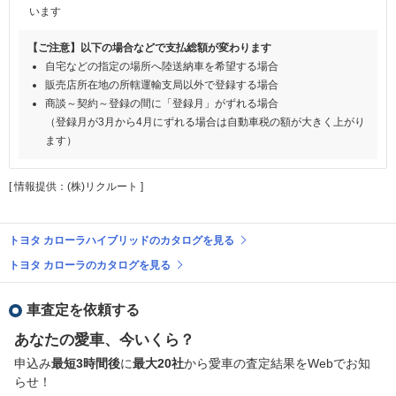
います
【ご注意】以下の場合などで支払総額が変わります
自宅などの指定の場所へ陸送納車を希望する場合
販売店所在地の所轄運輸支局以外で登録する場合
商談～契約～登録の間に「登録月」がずれる場合
（登録月が3月から4月にずれる場合は自動車税の額が大きく上がり
ます）
[ 情報提供：(株)リクルート ]
トヨタ カローラハイブリッドのカタログを見る
トヨタ カローラのカタログを見る
車査定を依頼する
あなたの愛車、今いくら？
申込み
最短3時間後
に
最大20社
から愛車の査定結果をWebでお知
らせ！