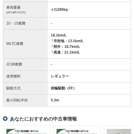
車両重量
-/-/1280
kg
(AT×MT×CVT)
10・15燃費
-
18.1km/L
└市街地：13.1km/L
WLTC燃費
└郊外：18.7km/L
└高速：21.1km/L
JC08燃費
-
使用燃料
レギュラー
駆動方式
前輪駆動（FF）
最小回転半径
5.3
m
あなたにおすすめの中古車情報