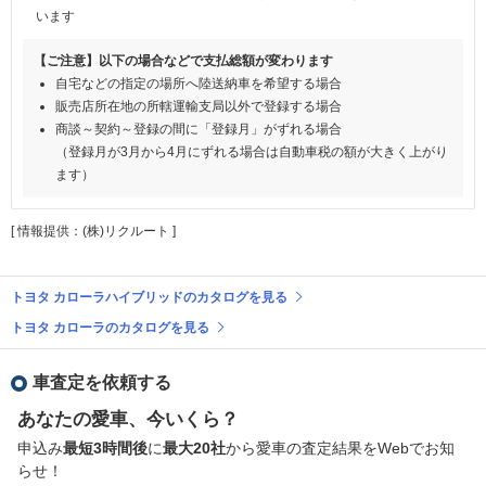
います
【ご注意】以下の場合などで支払総額が変わります
自宅などの指定の場所へ陸送納車を希望する場合
販売店所在地の所轄運輸支局以外で登録する場合
商談～契約～登録の間に「登録月」がずれる場合
（登録月が3月から4月にずれる場合は自動車税の額が大きく上がり
ます）
[ 情報提供：(株)リクルート ]
トヨタ カローラハイブリッドのカタログを見る
トヨタ カローラのカタログを見る
車査定を依頼する
あなたの愛車、今いくら？
申込み
最短3時間後
に
最大20社
から愛車の査定結果をWebでお知
らせ！