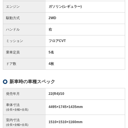
エンジン
ガソリン(レギュラー)
駆動方式
2WD
ハンドル
右
ミッション
フロアCVT
乗車定員
5名
ドア数
4枚
新車時の車種スペック
発売年月
22(R4)/10
車体寸法
4495
×
1745
×
1435
mm
(全長×全幅×全高)
室内寸法
1510
×
1510
×
1160
mm
(全長×全幅×全高)