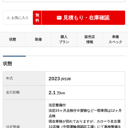
B
内装：
いたみ、汚れなどは少なく、全体的に良好な状態です。
無
見積もり・在庫確認
料
A
外装：
キズやへこみ等は少ない、大変良好な状態です。
購入
販売店
車種
状態
装備
プラン
情報
スペック
この中古車の「車両品質評価書」を見る
状態
2023
年式
(R5)
年
2.1
走行距離
万km
法定整備付
法定24ヶ月点検付※貨物など一部車両は12ヶ月
点検
現在車検が切れておりますが、カローラ名古屋
法定整備
33店舗（中部運輸局認証工場）にて車検整備を