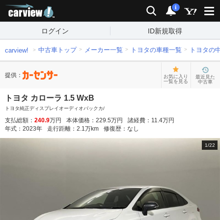
carview!
検索
通知
i
ログイン
ID新規取得
中古車トップ
メーカー一覧
トヨタの車種一覧
トヨタの
carview!
提供：
お気に入り
最近見た
一覧を見る
中古車
トヨタ カローラ 1.5 WxB
トヨタ純正ディスプレイオーディオバックカ/
支払総額：
240.9
万円
本体価格：
229.5
万円
諸経費：
11.4
万円
年式：
2023
年
走行距離：
2.1
万km
修復歴：
なし
1
/
22