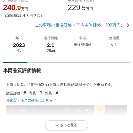
240
229
.9
.5
万円
万円
（諸経費11 .4 万円含む）
この車種の相場価格（平均本体価格：202万円）
年式
走行距離
車検
修復歴
2023
2.1
車検整備付
なし
(R5)
万km
車両品質評価情報
トヨタU-Car品質評価制度(トヨタ自動車)の評価を受けた車両です。
5
B
A
総合評価：
内装：
外装：
修復歴・キズの確認はこちら
R
RA
1
2
3
3.5
4
4.5
5
6
S
5
総合評価：
もっと見る
走行距離が5万キロ以内で、とてもきれいな状態です。