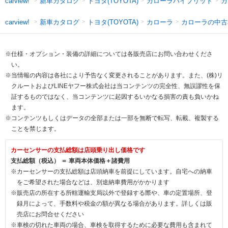
新車カタログ
トヨタ(TOYOTA)
カローラハイブリッド
カ
carview!
新車カタログ
トヨタ(TOYOTA)
カローラ
カローラの中古
carview!
※仕様・オプション・装備の詳細については各販売店にお問い合わせくださ
い。
※当情報の内容は各社により予告なく変更されることがあります。また、(株)リ
クルートおよびLINEヤフー株式会社は当コンテンツの完全性、無誤謬性を保
証するものではなく、当コンテンツに起因するいかなる損害の責も負いかね
ます。
※コンテンツもしくはデータの全部または一部を無断で転写、転載、複製する
ことを禁じます。
カーセンサーの支払総額は店頭乗り出し価格です
支払総額（税込） ＝ 車両本体価格＋諸費用
※カーセンサーの支払総額は店頭納車を前提にしています。自宅への納車
をご希望された場合などは、別途納車費用がかかります
※販売店の所在する所轄運輸支局以外で登録する際や、車の定置場所、登
録月によって、手数料や税金の額が異なる場合があります。詳しくは販
売店にお問合せください
※車検の切れた車両の場合、車検を取得するために必要な費用も含まれて