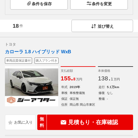
条件を保存
条件を変更
18
件
並び替え
トヨタ
カローラ 1.8 ハイブリッド WxB
車両品質保証書付
購入プラン付き
支払総額
本体価格
.
.
155
138
8
1
万円
万円
年式
2019年
走行
5.1万km
車検
車検整備無
修復
なし
保証
保証無
整備
-
住所
岡山県 岡山市東区
無
見積もり・在庫確認
料