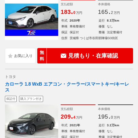
支払総額
本体価格
.
.
183
165
0
2
万円
万円
年式
2020年
走行
8.3万km
車検
車検整備付
修復
なし
保証
保証付
整備
法定整備付
住所
茨城県 つくば市谷田部陣場G3街区
無
見積もり・在庫確認
料
トヨタ
カローラ 1.8 WxB エアコン・クーラー/スマートキー/キーレ
ス
保証付
購入プラン付き
支払総額
本体価格
.
.
209
195
4
0
万円
万円
年式
2021年
走行
3.2万km
車検
車検整備付
修復
なし
保証
保証付
整備
法定整備付