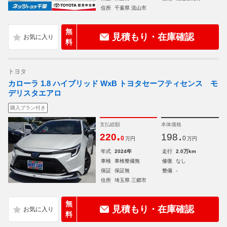
住所
千葉県 流山市
無
見積もり・在庫確認
料
トヨタ
カローラ 1.8 ハイブリッド WxB トヨタセーフティセンス モ
デリスタエアロ
購入プラン付き
支払総額
本体価格
.
.
220
198
0
0
万円
万円
年式
2024年
走行
2.0万km
車検
車検整備無
修復
なし
保証
保証無
整備
-
住所
埼玉県 三郷市
無
見積もり・在庫確認
料