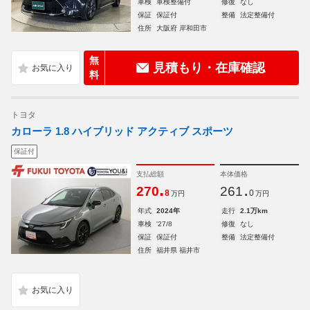
車検
車検整備付
修復
なし
保証
保証付
整備
法定整備付
住所
大阪府 岸和田市
無
見積もり・在庫確認
料
トヨタ
カローラ 1.8 ハイブリッド アクティブ スポーツ
保証付
支払総額
本体価格
.
.
270
261
8
0
万円
万円
年式
2024年
走行
2.1万km
車検
'27/8
修復
なし
保証
保証付
整備
法定整備付
住所
福井県 福井市