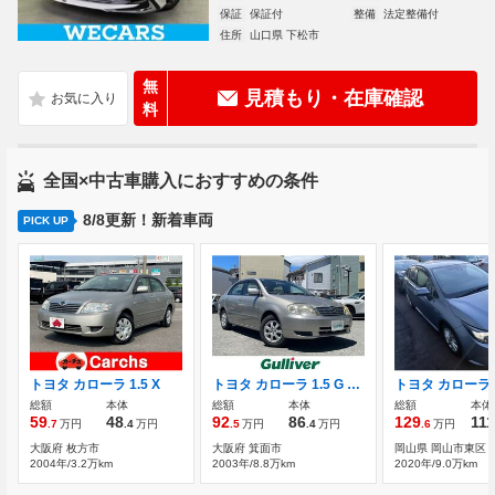
保証
保証付
整備
法定整備付
住所
山口県 下松市
無
見積もり・在庫確認
料
全国×中古車購入におすすめの条件
8/8更新！新着車両
PICK UP
トヨタ カローラ 1.5 X
トヨタ カローラ 1.5 G ワンオーナー 純正ナビ(16083) CD AM/FM
総額
本体
総額
本体
総額
本体
59
48
92
86
129
111
.7
万円
.4
万円
.5
万円
.4
万円
.6
万円
大阪府 枚方市
大阪府 箕面市
岡山県 岡山市東区
2004年/3.2万km
2003年/8.8万km
2020年/9.0万km