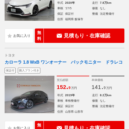
年式
2020年
走行
7.8万km
車検
'27/5
修復
なし
保証
保証付
整備
法定整備付
住所
福岡県 飯塚市
無
見積もり・在庫確認
料
トヨタ
カローラ 1.8 WxB ワンオーナー バックモニター ドラレコ
保証付
購入プラン付き
支払総額
本体価格
.
.
152
141
9
9
万円
万円
年式
2019年
走行
8.2万km
車検
車検整備付
修復
なし
保証
保証付
整備
法定整備付
住所
山形県 山形市
無
見積もり・在庫確認