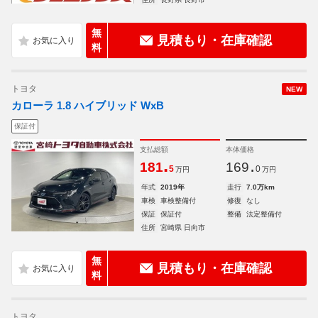
無
見積もり・在庫確認
料
トヨタ
NEW
カローラ 1.8 ハイブリッド WxB
保証付
支払総額
本体価格
.
.
181
169
5
0
万円
万円
年式
2019年
走行
7.0万km
車検
車検整備付
修復
なし
保証
保証付
整備
法定整備付
住所
宮崎県 日向市
無
見積もり・在庫確認
料
トヨタ