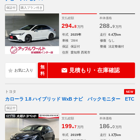
保証付
購入プラン付き
支払総額
本体価格
.
.
294
288
8
9
万円
万円
年式
2025年
走行
0.4万km
車検
'28/4
修復
なし
保証
保証付
整備
法定整備付
住所
愛知県 西尾市
無
見積もり・在庫確認
料
トヨタ
NEW
カローラ 1.8 ハイブリッド WxB ナビ バックモニター ETC
保証付
支払総額
本体価格
.
.
199
186
7
0
万円
万円
年式
2019年
走行
1.3万km