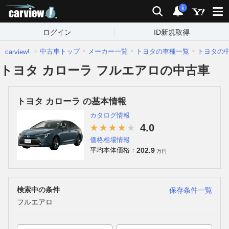
carview!
検索
通知
i
ログイン
ID新規取得
中古車トップ
メーカー一覧
トヨタの車種一覧
トヨタの
carview!
トヨタ カローラ フルエアロの中古車
トヨタ カローラ の基本情報
カタログ情報
4.0
価格相場情報
202.9
平均本体価格：
万円
検索中の条件
保存条件一覧
フルエアロ