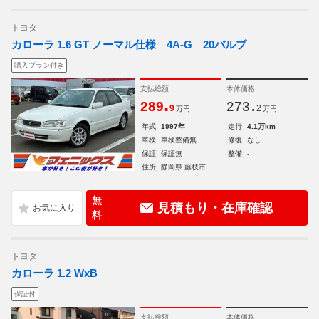
トヨタ
カローラ 1.6 GT ノーマル仕様 4A-G 20バルブ
購入プラン付き
支払総額
本体価格
.
.
289
273
9
2
万円
万円
年式
1997年
走行
4.1万km
車検
車検整備無
修復
なし
保証
保証無
整備
-
住所
静岡県 藤枝市
無
見積もり・在庫確認
料
トヨタ
カローラ 1.2 WxB
保証付
支払総額
本体価格