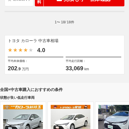
料
1
〜
18
/
18
件
トヨタ カローラ 中古車相場
4.0
平均本体価格：
平均走行距離：
202
33,069
.9
万円
km
全国×中古車購入におすすめの条件
状態が良い低走行車両