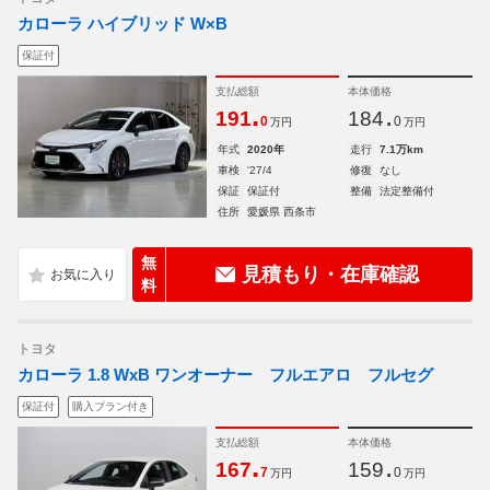
カローラ ハイブリッド W×B
保証付
支払総額
本体価格
.
.
191
184
0
0
万円
万円
年式
2020年
走行
7.1万km
車検
'27/4
修復
なし
保証
保証付
整備
法定整備付
住所
愛媛県 西条市
無
見積もり・在庫確認
料
トヨタ
カローラ 1.8 WxB ワンオーナー フルエアロ フルセグ
保証付
購入プラン付き
支払総額
本体価格
.
.
167
159
7
0
万円
万円