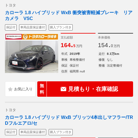
トヨタ
カローラ 1.8 ハイブリッド WxB 衝突被害軽減ブレーキ リア
カメラ VSC
保証付
車両品質保証書付
購入プラン付き
支払総額
本体価格
.
.
164
154
5
0
万円
万円
年式
2019年
走行
8.3万km
車検
車検整備付
修復
なし
保証
保証付
整備
法定整備付
住所
福岡県 null
無
見積もり・在庫確認
料
トヨタ
カローラ 1.8 ハイブリッド WxB ブリッツ4本出しマフラー/TR
Dフルエアロ/セ
保証付
車両品質保証書付
購入プラン付き