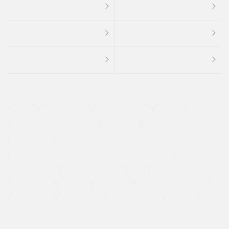
４ＷＤ
定期点検記録簿
ワンオーナーカー
福祉車両
メーカー系販売店取り扱い車
修復歴無し
アルミホイール
寒冷地仕様車
過給機設定モデル（ターボ・スーパーチャージャーなど)
ETC
CDプレーヤー
カーナビゲーション
禁煙車
法定整備付き
保証付き
エアバッグ
ディスチャージドランプ
支払総顔あり
クーポンあり
車両品質評価書付
新着車両