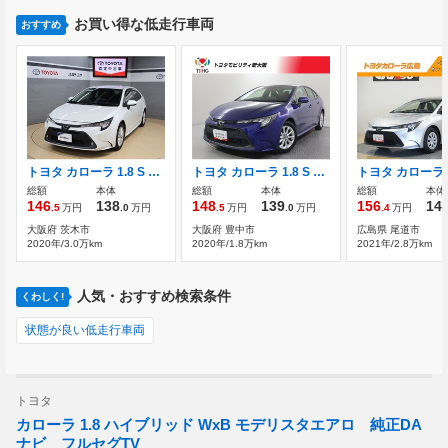
お買い得な低走行車両
おすすめ
トヨタ カローラ 1.8 S TSS PKSB 車線逸脱装置
トヨタ カローラ 1.8 S トヨタ認定中古車 スマートキー
総額
本体
総額
本体
総額
本体
146
138
148
139
156
14
.5
万円
.0
万円
.5
万円
.0
万円
.4
万円
大阪府 茨木市
大阪府 豊中市
広島県 尾道市
2020年/3.0万km
2020年/1.8万km
2021年/2.8万km
人気・おすすめ検索条件
くわしく!
状態が良い低走行車両
トヨタ
カローラ 1.8 ハイブリッド WxB モデリスタエアロ 純正DA
ナビ フルセグTV