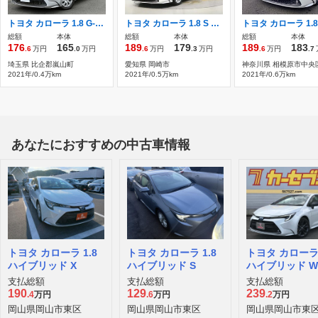
トヨタ カローラ 1.8 G-X ディスプレイオーディオ ワンオーナー
トヨタ カローラ 1.8 S ディスプレイオーディオ バックカメラ LED
総額
本体
総額
本体
総額
本体
176
165
189
179
189
183
.6
万円
.0
万円
.6
万円
.3
万円
.6
万円
.7
埼玉県 比企郡嵐山町
愛知県 岡崎市
神奈川県 相模原市中央
2021年/0.4万km
2021年/0.5万km
2021年/0.6万km
あなたにおすすめの中古車情報
トヨタ カローラ 1.8
トヨタ カローラ 1.8
トヨタ カローラ 
ハイブリッド X
ハイブリッド S
ハイブリッド W
支払総額
支払総額
支払総額
190
129
239
.4
万円
.6
万円
.2
万円
岡山県岡山市東区
岡山県岡山市東区
岡山県岡山市東