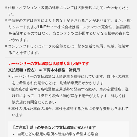
仕様・オプション・装備の詳細については各販売店にお問い合わせくださ
い。
当情報の内容は各社により予告なく変更されることがあります。また、(株)
リクルートおよびLINEヤフー株式会社は当コンテンツの完全性、無誤謬性
を保証するものではなく、当コンテンツに起因するいかなる損害の責も負
いかねます。
コンテンツもしくはデータの全部または一部を無断で転写、転載、複製す
ることを禁じます。
カーセンサーの支払総額は店頭乗り出し価格です
支払総額（税込） ＝ 車両本体価格＋諸費用
カーセンサーの支払総額は店頭納車を前提にしています。自宅への納車
をご希望された場合などは、別途納車費用がかかります
販売店の所在する所轄運輸支局以外で登録する際や、車の定置場所、登
録月によって、手数料や税金の額が異なる場合があります。詳しくは
販売店にお問合せください
車検の切れた車両の場合、車検を取得するために必要な費用も含まれて
います
【ご注意】以下の場合などで支払総額が変わります
自宅などの指定の場所へ陸送納車を希望する場合