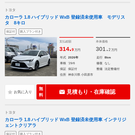
トヨタ
カローラ 1.8 ハイブリッド WxB 登録済未使用車 モデリス
タ 8キロ
保証付
購入プラン付き
支払総額
本体価格
.
.
314
301
9
2
万円
万円
年式
2026年
走行
8km
車検
'29/6
修復
なし
保証
保証付
整備
法定整備付
住所
神奈川県 小田原市
無
見積もり・在庫確認
料
トヨタ
カローラ 1.8 ハイブリッド WxB 登録済未使用車 インテリジ
ェントクリアラ
保証付
購入プラン付き