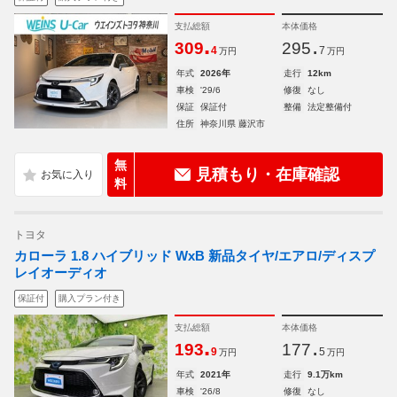
支払総額
本体価格
.
.
309
295
4
7
万円
万円
年式
2026年
走行
12km
車検
'29/6
修復
なし
保証
保証付
整備
法定整備付
住所
神奈川県 藤沢市
無
見積もり・在庫確認
料
トヨタ
カローラ 1.8 ハイブリッド WxB 新品タイヤ/エアロ/ディスプ
レイオーディオ
保証付
購入プラン付き
支払総額
本体価格
.
.
193
177
9
5
万円
万円
年式
2021年
走行
9.1万km
車検
'26/8
修復
なし