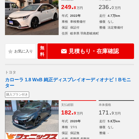
.
.
249
236
8
0
万円
万円
年式
2022年
走行
4.7万km
車検
車検整備付
修復
なし
保証
保証付
整備
法定整備付
住所
岐阜県 羽島郡岐南町
無
見積もり・在庫確認
料
トヨタ
カローラ 1.8 WxB 純正ディスプレイオーディオナビ！Bモニ
ター
購入プラン付き
支払総額
本体価格
.
.
182
171
9
9
万円
万円
年式
2020年
走行
5.8万km
車検
'27/1
修復
なし
保証
保証無
整備
-
住所
長野県 長野市