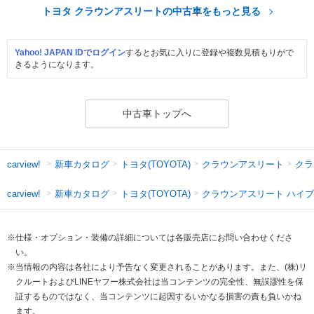
トヨタ クラウンアスリートの中古車をもっと見る
Yahoo! JAPAN IDでログイン
するとお気に入りに登録や複数見積もりがで
きるようになります。
中古車トップへ
新車カタログ
トヨタ(TOYOTA)
クラウンアスリート
クラ
carview!
新車カタログ
トヨタ(TOYOTA)
クラウンアスリート ハイ
carview!
※仕様・オプション・装備の詳細については各販売店にお問い合わせくださ
い。
※当情報の内容は各社により予告なく変更されることがあります。また、(株)リ
クルートおよびLINEヤフー株式会社は当コンテンツの完全性、無誤謬性を保
証するものではなく、当コンテンツに起因するいかなる損害の責も負いかね
ます。