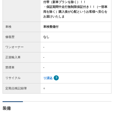
付帯（新車プランを除く）！！
・保証期間中走行無制限保証付き！！（一部車
両を除く）購入後が心配というお客様へ安心を
お届けいたしま
車検
車検整備付
修復歴
なし
ワンオーナー
-
正規輸入車
-
禁煙車
-
リサイクル
リ済込
定期点検記録簿
○
装備