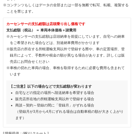
※コンテンツもしくはデータの全部または一部を無断で転写、転載、複製する
ことを禁じます。
カーセンサーの支払総額は店頭乗り出し価格です
支払総額（税込） ＝ 車両本体価格＋諸費用
※カーセンサーの支払総額は店頭納車を前提にしています。自宅への納車
をご希望された場合などは、別途納車費用がかかります
※販売店の所在する所轄運輸支局以外で登録する際や、車の定置場所、登
録月によって、手数料や税金の額が異なる場合があります。詳しくは販
売店にお問合せください
※車検の切れた車両の場合、車検を取得するために必要な費用も含まれて
います
【ご注意】以下の場合などで支払総額が変わります
自宅などの指定の場所へ陸送納車を希望する場合
販売店所在地の所轄運輸支局以外で登録する場合
商談～契約～登録の間に「登録月」がずれる場合
（登録月が3月から4月にずれる場合は自動車税の額が大きく上がり
ます）
[ 情報提供：(株)リクルート ]