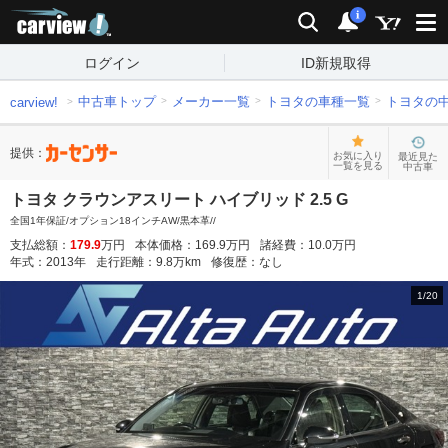
carview!
検索
通知
i
ログイン
ID新規取得
中古車トップ
メーカー一覧
トヨタの車種一覧
トヨタの
carview!
提供：
お気に入り
最近見た
一覧を見る
中古車
トヨタ クラウンアスリート ハイブリッド 2.5 G
全国1年保証/オプション18インチAW/黒本革//
支払総額：
179.9
万円
本体価格：
169.9
万円
諸経費：
10.0
万円
年式：
2013
年
走行距離：
9.8
万km
修復歴：
なし
1
/
20