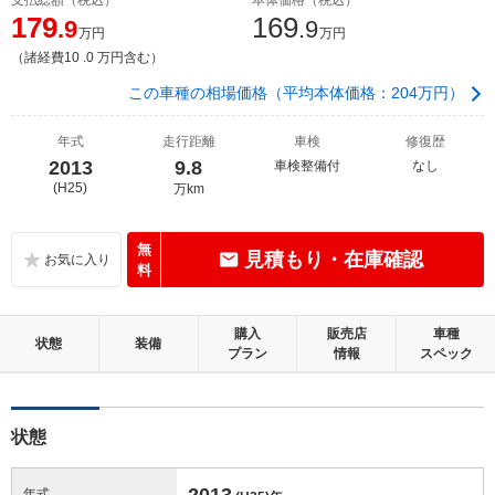
179
169
.9
.9
万円
万円
（諸経費10 .0 万円含む）
この車種の相場価格（平均本体価格：204万円）
年式
走行距離
車検
修復歴
2013
9.8
車検整備付
なし
(H25)
万km
無
見積もり・在庫確認
料
購入
販売店
車種
状態
装備
プラン
情報
スペック
状態
2013
年式