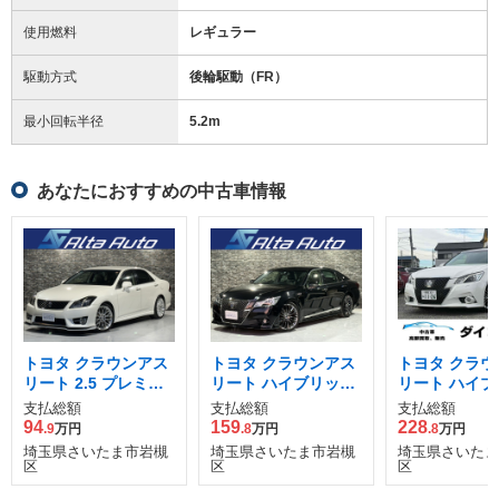
使用燃料
レギュラー
駆動方式
後輪駆動（FR）
最小回転半径
5.2
m
あなたにおすすめの中古車情報
トヨタ クラウンアス
トヨタ クラウンアス
トヨタ クラウ
リート 2.5 プレミア
リート ハイブリッド
リート ハイブ
ムエディション
2.5 G
2.5 G
支払総額
支払総額
支払総額
94
159
228
.9
万円
.8
万円
.8
万円
埼玉県さいたま市岩槻
埼玉県さいたま市岩槻
埼玉県さいたま
区
区
区