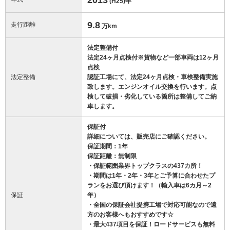
(H25)
年
9.8
走行距離
万km
法定整備付
法定24ヶ月点検付※貨物など一部車両は12ヶ月
点検
法定整備
認証工場にて、法定24ヶ月点検・車検整備実施
致します。エンジンオイル交換を行います。点
検して破損・劣化している箇所は整備してご納
車します。
保証付
詳細については、販売店にご確認ください。
保証期間：1年
保証距離：無制限
・保証範囲業界トップクラスの437カ所！
・期間は1年・2年・3年とご予算に合わせたプ
ランをお選び頂けます！（輸入車は6カ月～2
保証
年）
・全国の保証会社提携工場で対応可能なので遠
方のお客様へもおすすめです☆
・最大437項目を保証！ロードサービスも無料