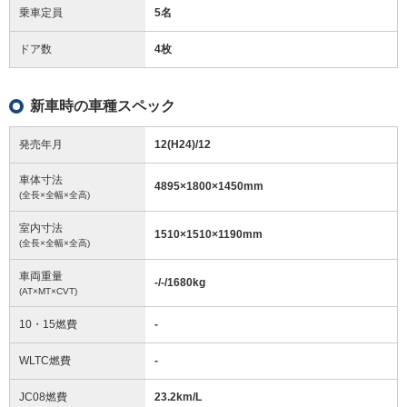
乗車定員
5名
ドア数
4枚
新車時の車種スペック
発売年月
12(H24)/12
車体寸法
4895
×
1800
×
1450
mm
(全長×全幅×全高)
室内寸法
1510
×
1510
×
1190
mm
(全長×全幅×全高)
車両重量
-/-/1680
kg
(AT×MT×CVT)
10・15燃費
-
WLTC燃費
-
JC08燃費
23.2km/L