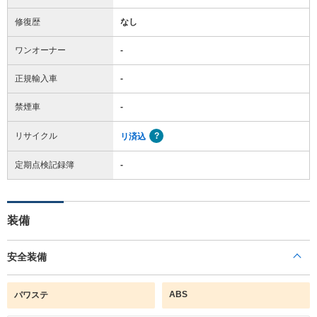
修復歴
なし
ワンオーナー
-
正規輸入車
-
禁煙車
-
リサイクル
リ済込
定期点検記録簿
-
装備
安全装備
ABS
パワステ