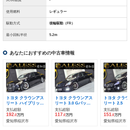
使用燃料
レギュラー
駆動方式
後輪駆動（FR）
最小回転半径
5.2
m
あなたにおすすめの中古車情報
トヨタ クラウンアス
トヨタ クラウンアス
トヨタ クラウ
リート ハイブリッド
リート 3.0 Gパッケ
リート 2.5
2.5 S
ージ
支払総額
支払総額
支払総額
192
117
151
.0
万円
.0
万円
.0
万円
愛知県稲沢市
愛知県稲沢市
愛知県稲沢市