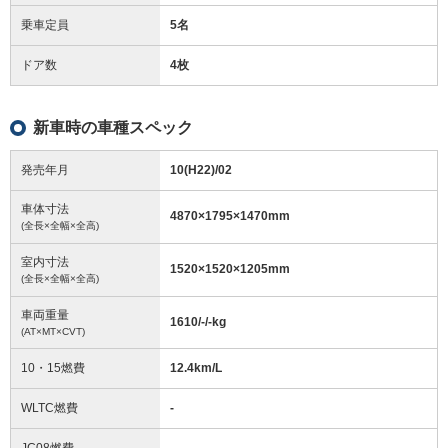
乗車定員
5名
ドア数
4枚
新車時の車種スペック
発売年月
10(H22)/02
車体寸法
4870
×
1795
×
1470
mm
(全長×全幅×全高)
室内寸法
1520
×
1520
×
1205
mm
(全長×全幅×全高)
車両重量
1610/-/-
kg
(AT×MT×CVT)
10・15燃費
12.4km/L
WLTC燃費
-
JC08燃費
-