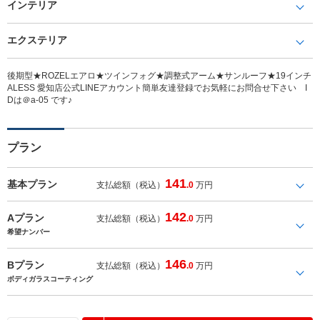
インテリア
エクステリア
後期型★ROZELエアロ★ツインフォグ★調整式アーム★サンルーフ★19インチ
ALESS 愛知店公式LINEアカウント簡単友達登録でお気軽にお問合せ下さい I
Dは＠a-05 です♪
プラン
141
基本プラン
支払総額（税込）
.0
万円
142
Aプラン
支払総額（税込）
.0
万円
希望ナンバー
146
Bプラン
支払総額（税込）
.0
万円
ボディガラスコーティング