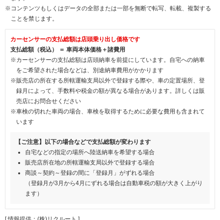
※コンテンツもしくはデータの全部または一部を無断で転写、転載、複製する
ことを禁じます。
カーセンサーの支払総額は店頭乗り出し価格です
支払総額（税込） ＝ 車両本体価格＋諸費用
※カーセンサーの支払総額は店頭納車を前提にしています。自宅への納車
をご希望された場合などは、別途納車費用がかかります
※販売店の所在する所轄運輸支局以外で登録する際や、車の定置場所、登
録月によって、手数料や税金の額が異なる場合があります。詳しくは販
売店にお問合せください
※車検の切れた車両の場合、車検を取得するために必要な費用も含まれて
います
【ご注意】以下の場合などで支払総額が変わります
自宅などの指定の場所へ陸送納車を希望する場合
販売店所在地の所轄運輸支局以外で登録する場合
商談～契約～登録の間に「登録月」がずれる場合
（登録月が3月から4月にずれる場合は自動車税の額が大きく上がり
ます）
[ 情報提供：(株)リクルート ]