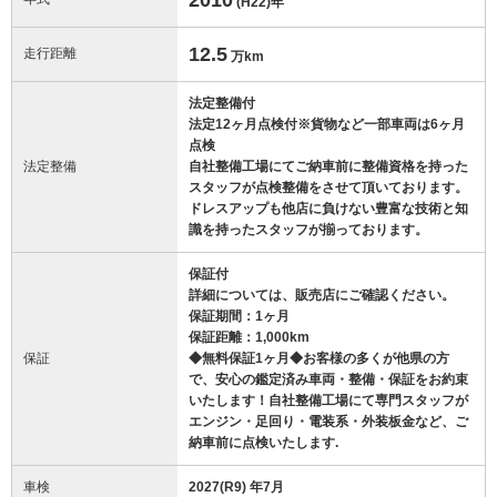
(H22)
年
12.5
走行距離
万km
法定整備付
法定12ヶ月点検付※貨物など一部車両は6ヶ月
点検
法定整備
自社整備工場にてご納車前に整備資格を持った
スタッフが点検整備をさせて頂いております。
ドレスアップも他店に負けない豊富な技術と知
識を持ったスタッフが揃っております。
保証付
詳細については、販売店にご確認ください。
保証期間：1ヶ月
保証距離：1,000km
保証
◆無料保証1ヶ月◆お客様の多くが他県の方
で、安心の鑑定済み車両・整備・保証をお約束
いたします！自社整備工場にて専門スタッフが
エンジン・足回り・電装系・外装板金など、ご
納車前に点検いたします.
車検
2027(R9) 年7月