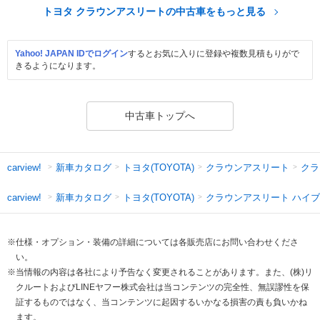
トヨタ クラウンアスリートの中古車をもっと見る
Yahoo! JAPAN IDでログイン
するとお気に入りに登録や複数見積もりがで
きるようになります。
中古車トップへ
新車カタログ
トヨタ(TOYOTA)
クラウンアスリート
クラ
carview!
新車カタログ
トヨタ(TOYOTA)
クラウンアスリート ハイ
carview!
※仕様・オプション・装備の詳細については各販売店にお問い合わせくださ
い。
※当情報の内容は各社により予告なく変更されることがあります。また、(株)リ
クルートおよびLINEヤフー株式会社は当コンテンツの完全性、無誤謬性を保
証するものではなく、当コンテンツに起因するいかなる損害の責も負いかね
ます。