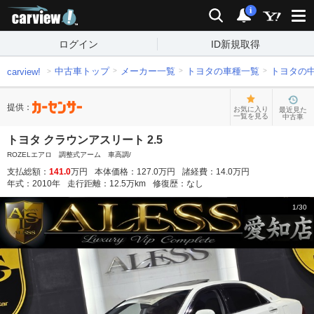
carview!
検索
通知
i
ログイン
ID新規取得
中古車トップ
メーカー一覧
トヨタの車種一覧
トヨタの
carview!
提供：
お気に入り
最近見た
一覧を見る
中古車
トヨタ クラウンアスリート 2.5
ROZELエアロ 調整式アーム 車高調/
支払総額：
141.0
万円
本体価格：
127.0
万円
諸経費：
14.0
万円
年式：
2010
年
走行距離：
12.5
万km
修復歴：
なし
1
/
30