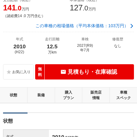
141
127
.0
.0
万円
万円
（諸経費14 .0 万円含む）
この車種の相場価格（平均本体価格：103万円）
年式
走行距離
車検
修復歴
2010
12.5
2027(R9)
なし
年7月
(H22)
万km
無
見積もり・在庫確認
料
購入
販売店
車種
状態
装備
プラン
情報
スペック
状態
2010
年式