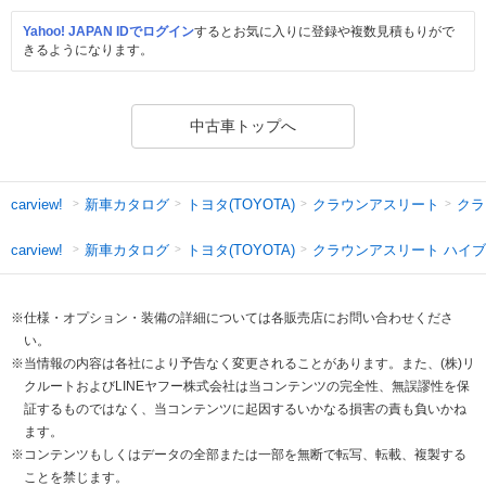
Yahoo! JAPAN IDでログイン
するとお気に入りに登録や複数見積もりがで
きるようになります。
中古車トップへ
新車カタログ
トヨタ(TOYOTA)
クラウンアスリート
クラ
carview!
新車カタログ
トヨタ(TOYOTA)
クラウンアスリート ハイ
carview!
※仕様・オプション・装備の詳細については各販売店にお問い合わせくださ
い。
※当情報の内容は各社により予告なく変更されることがあります。また、(株)リ
クルートおよびLINEヤフー株式会社は当コンテンツの完全性、無誤謬性を保
証するものではなく、当コンテンツに起因するいかなる損害の責も負いかね
ます。
※コンテンツもしくはデータの全部または一部を無断で転写、転載、複製する
ことを禁じます。