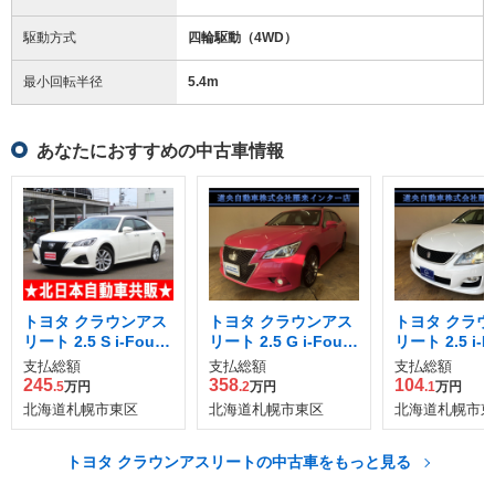
駆動方式
四輪駆動（4WD）
最小回転半径
5.4
m
あなたにおすすめの中古車情報
トヨタ クラウンアス
トヨタ クラウンアス
トヨタ クラウ
リート 2.5 S i-Four 4
リート 2.5 G i-Four
リート 2.5 i-F
WD
リボーン ピンク4WD
ニバーサリー
支払総額
支払総額
支払総額
ション 4WD
245
358
104
.5
万円
.2
万円
.1
万円
北海道札幌市東区
北海道札幌市東区
北海道札幌市東
トヨタ クラウンアスリートの中古車をもっと見る