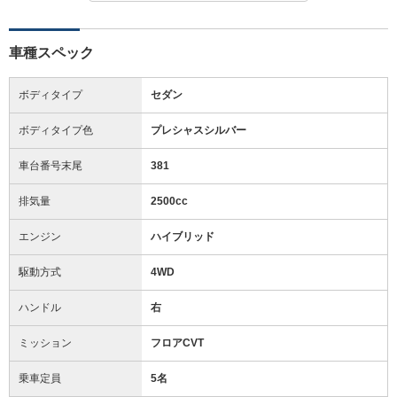
車種スペック
ボディタイプ
セダン
ボディタイプ色
プレシャスシルバー
車台番号末尾
381
排気量
2500cc
エンジン
ハイブリッド
駆動方式
4WD
ハンドル
右
ミッション
フロアCVT
乗車定員
5名