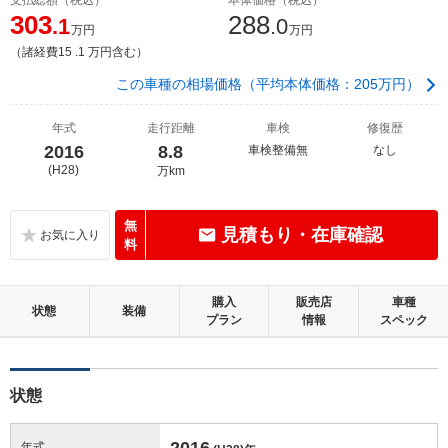
303
288
.1
.0
万円
万円
（諸経費15 .1 万円含む）
この車種の相場価格（平均本体価格：205万円）
年式
走行距離
車検
修復歴
2016
8.8
車検整備無
なし
(H28)
万km
無
見積もり・在庫確認
料
購入
販売店
車種
状態
装備
プラン
情報
スペック
状態
2016
年式