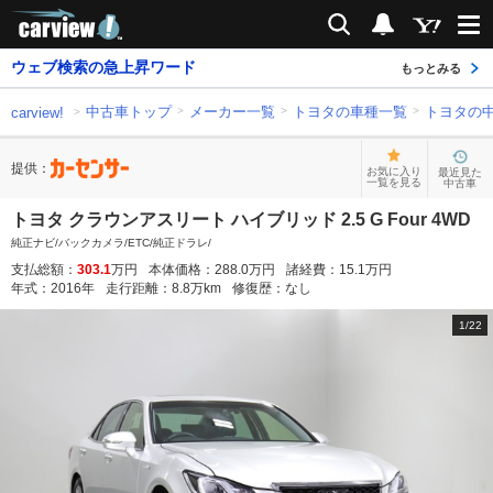
carview!
検索
通知
ウェブ検索の急上昇ワード
もっとみる
中古車トップ
メーカー一覧
トヨタの車種一覧
トヨタの
carview!
提供：
お気に入り
最近見た
一覧を見る
中古車
トヨタ クラウンアスリート ハイブリッド 2.5 G Four 4WD
純正ナビ/バックカメラ/ETC/純正ドラレ/
支払総額：
303.1
万円
本体価格：
288.0
万円
諸経費：
15.1
万円
年式：
2016
年
走行距離：
8.8
万km
修復歴：
なし
1
/
22