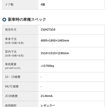
ドア数
4枚
新車時の車種スペック
発売年月
15(H27)/10
車体寸法
4895
×
1800
×
1465
mm
(全長×全幅×全高)
室内寸法
1510
×
1510
×
1190
mm
(全長×全幅×全高)
車両重量
-/-/1760
kg
(AT×MT×CVT)
10・15燃費
-
WLTC燃費
-
JC08燃費
21.0km/L
使用燃料
レギュラー