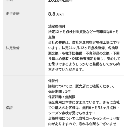
(H28)
年
8.8
走行距離
万km
法定整備付
法定12ヶ月点検付※貨物など一部車両は6ヶ月
点検
当社の整備は、自社陸運局指定整備工場にて行
法定整備
います。法定24ヶ月/12ヶ月点検整備、各油脂
類交換・各種予防整備・不良部品の交換・下回
り錆止め塗装・OBD検査測定を施し、安心して
お乗りできるようしっかりと整備をしてから納
車させていただきます。
保証付
詳細については、販売店にご確認ください。
保証期間：1年
保証距離：無制限
保証費用は本体に含まれています。さらに当社
保証
でご購入のお客様は、無料6ヶ月/18ヶ月点検・
シーズン点検が受けられます！
点検時期については当社コールセンターより案
内がありますので、忘れる心配もございませ