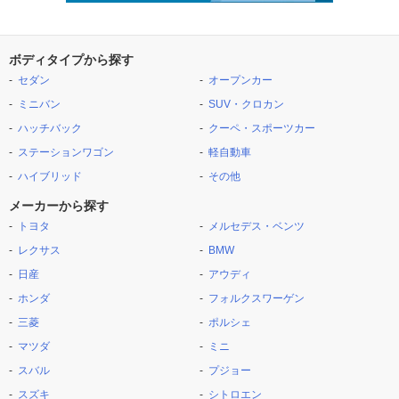
ボディタイプから探す
セダン
オープンカー
ミニバン
SUV・クロカン
ハッチバック
クーペ・スポーツカー
ステーションワゴン
軽自動車
ハイブリッド
その他
メーカーから探す
トヨタ
メルセデス・ベンツ
レクサス
BMW
日産
アウディ
ホンダ
フォルクスワーゲン
三菱
ポルシェ
マツダ
ミニ
スバル
プジョー
スズキ
シトロエン