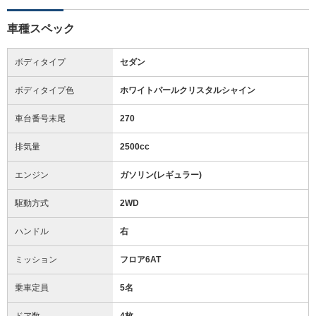
車種スペック
ボディタイプ
セダン
ボディタイプ色
ホワイトパールクリスタルシャイン
車台番号末尾
270
排気量
2500cc
エンジン
ガソリン(レギュラー)
駆動方式
2WD
ハンドル
右
ミッション
フロア6AT
乗車定員
5名
ドア数
4枚