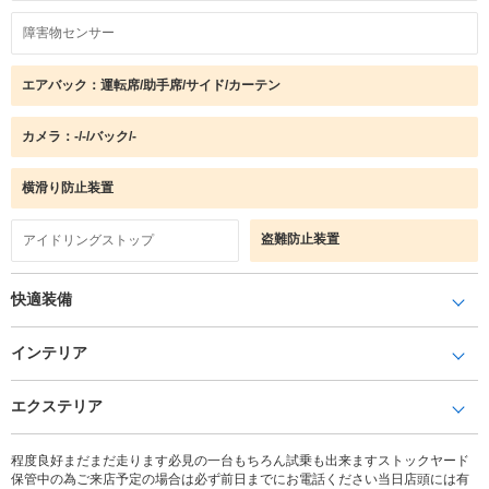
障害物センサー
エアバック：運転席/助手席/サイド/カーテン
カメラ：-/-/バック/-
横滑り防止装置
盗難防止装置
アイドリングストップ
快適装備
インテリア
エクステリア
程度良好まだまだ走ります必見の一台もちろん試乗も出来ますストックヤード
保管中の為ご来店予定の場合は必ず前日までにお電話ください当日店頭には有