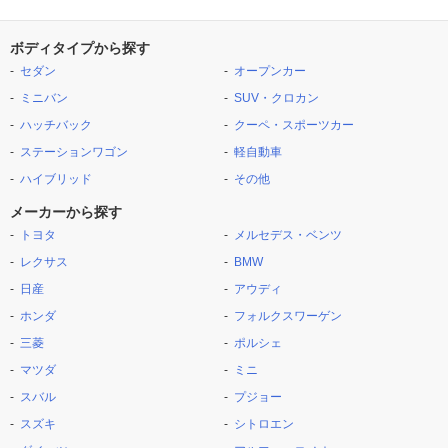
ボディタイプから探す
セダン
オープンカー
ミニバン
SUV・クロカン
ハッチバック
クーペ・スポーツカー
ステーションワゴン
軽自動車
ハイブリッド
その他
メーカーから探す
トヨタ
メルセデス・ベンツ
レクサス
BMW
日産
アウディ
ホンダ
フォルクスワーゲン
三菱
ポルシェ
マツダ
ミニ
スバル
プジョー
スズキ
シトロエン