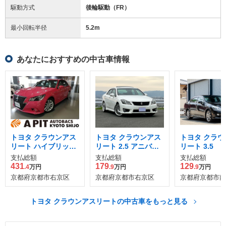
駆動方式
後輪駆動（FR）
最小回転半径
5.2
m
あなたにおすすめの中古車情報
トヨタ クラウンアス
トヨタ クラウンアス
トヨタ クラウ
リート ハイブリッド
リート 2.5 アニバー
リート 3.5
2.5 G リボーン ピン
サリーエディション
支払総額
支払総額
支払総額
ク
ムーンルーフパッケ
431
179
129
.4
万円
.9
万円
.9
万円
ージ
京都府京都市右京区
京都府京都市右京区
京都府京都市南
トヨタ クラウンアスリートの中古車をもっと見る