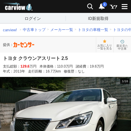
carview!
検索
通知
i
ログイン
ID新規取得
中古車トップ
メーカー一覧
トヨタの車種一覧
トヨタの
carview!
提供：
お気に入り
最近見た
一覧を見る
中古車
トヨタ クラウンアスリート 2.5
支払総額：
129.6
万円
本体価格：
110.0
万円
諸経費：
19.6
万円
年式：
2013
年
走行距離：
16.7
万km
修復歴：
なし
1
/
16