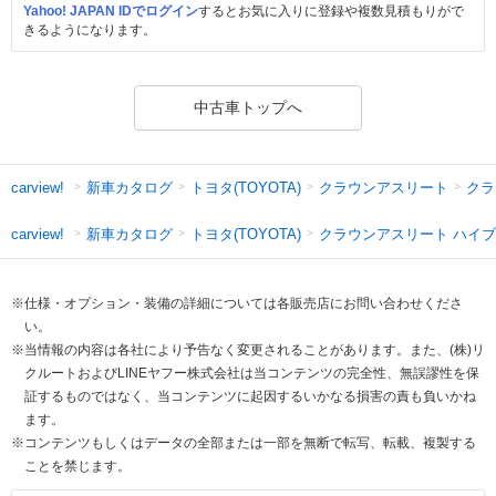
Yahoo! JAPAN IDでログイン
するとお気に入りに登録や複数見積もりがで
きるようになります。
中古車トップへ
新車カタログ
トヨタ(TOYOTA)
クラウンアスリート
クラ
carview!
新車カタログ
トヨタ(TOYOTA)
クラウンアスリート ハイ
carview!
※仕様・オプション・装備の詳細については各販売店にお問い合わせくださ
い。
※当情報の内容は各社により予告なく変更されることがあります。また、(株)リ
クルートおよびLINEヤフー株式会社は当コンテンツの完全性、無誤謬性を保
証するものではなく、当コンテンツに起因するいかなる損害の責も負いかね
ます。
※コンテンツもしくはデータの全部または一部を無断で転写、転載、複製する
ことを禁じます。