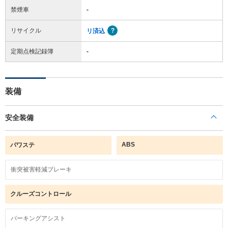
禁煙車
-
リサイクル
リ済込
定期点検記録簿
-
装備
安全装備
ABS
パワステ
衝突被害軽減ブレーキ
クルーズコントロール
パーキングアシスト