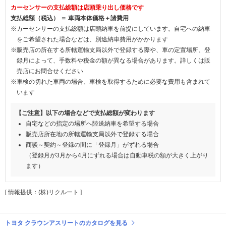
カーセンサーの支払総額は店頭乗り出し価格です
支払総額（税込） ＝ 車両本体価格＋諸費用
※カーセンサーの支払総額は店頭納車を前提にしています。自宅への納車
をご希望された場合などは、別途納車費用がかかります
※販売店の所在する所轄運輸支局以外で登録する際や、車の定置場所、登
録月によって、手数料や税金の額が異なる場合があります。詳しくは販
売店にお問合せください
※車検の切れた車両の場合、車検を取得するために必要な費用も含まれて
います
【ご注意】以下の場合などで支払総額が変わります
自宅などの指定の場所へ陸送納車を希望する場合
販売店所在地の所轄運輸支局以外で登録する場合
商談～契約～登録の間に「登録月」がずれる場合
（登録月が3月から4月にずれる場合は自動車税の額が大きく上がり
ます）
[ 情報提供：(株)リクルート ]
トヨタ クラウンアスリートのカタログを見る