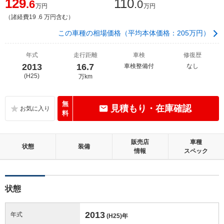
129
110
.6
.0
万円
万円
（諸経費19 .6 万円含む）
この車種の相場価格（平均本体価格：205万円）
年式
走行距離
車検
修復歴
2013
16.7
車検整備付
なし
(H25)
万km
無
見積もり・在庫確認
料
販売店
車種
状態
装備
情報
スペック
状態
2013
年式
(H25)
年