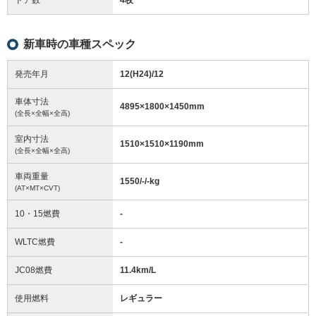
新車時の車種スペック
発売年月
12(H24)/12
車体寸法
4895
×
1800
×
1450
mm
(全長×全幅×全高)
室内寸法
1510
×
1510
×
1190
mm
(全長×全幅×全高)
車両重量
1550/-/-
kg
(AT×MT×CVT)
10・15燃費
-
WLTC燃費
-
JC08燃費
11.4km/L
使用燃料
レギュラー