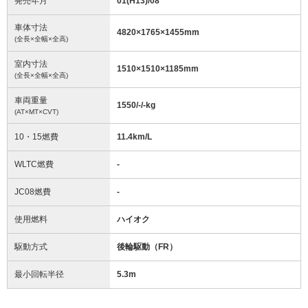
発売年月
01(H13)/08
車体寸法
4820
×
1765
×
1455
mm
(全長×全幅×全高)
室内寸法
1510
×
1510
×
1185
mm
(全長×全幅×全高)
車両重量
1550/-/-
kg
(AT×MT×CVT)
10・15燃費
11.4km/L
WLTC燃費
-
JC08燃費
-
使用燃料
ハイオク
駆動方式
後輪駆動（FR）
最小回転半径
5.3
m