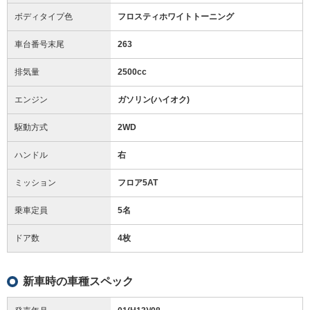
ボディタイプ色
フロスティホワイトトーニング
車台番号末尾
263
排気量
2500cc
エンジン
ガソリン(ハイオク)
駆動方式
2WD
ハンドル
右
ミッション
フロア5AT
乗車定員
5名
ドア数
4枚
新車時の車種スペック