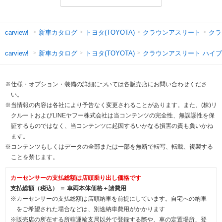
新車カタログ
トヨタ(TOYOTA)
クラウンアスリート
クラ
carview!
新車カタログ
トヨタ(TOYOTA)
クラウンアスリート ハイ
carview!
※仕様・オプション・装備の詳細については各販売店にお問い合わせくださ
い。
※当情報の内容は各社により予告なく変更されることがあります。また、(株)リ
クルートおよびLINEヤフー株式会社は当コンテンツの完全性、無誤謬性を保
証するものではなく、当コンテンツに起因するいかなる損害の責も負いかね
ます。
※コンテンツもしくはデータの全部または一部を無断で転写、転載、複製する
ことを禁じます。
カーセンサーの支払総額は店頭乗り出し価格です
支払総額（税込） ＝ 車両本体価格＋諸費用
※カーセンサーの支払総額は店頭納車を前提にしています。自宅への納車
をご希望された場合などは、別途納車費用がかかります
※販売店の所在する所轄運輸支局以外で登録する際や、車の定置場所、登