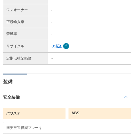
ワンオーナー
-
正規輸入車
-
禁煙車
-
リサイクル
リ済込
定期点検記録簿
○
装備
安全装備
ABS
パワステ
衝突被害軽減ブレーキ