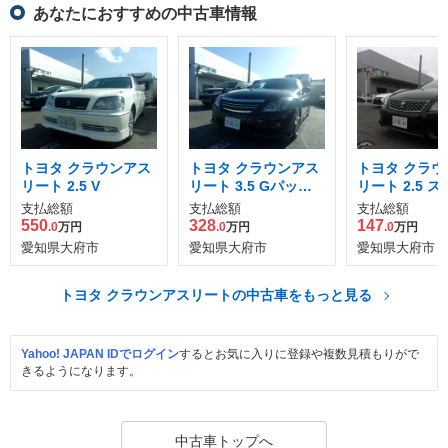
あなたにおすすめの中古車情報
トヨタ クラウンアス
トヨタ クラウンアス
トヨタ クラウ
リート 2.5 V
リート 3.5 Gパッケ
リート 2.5 
ージ プラスエム スー
ルパッケージ
支払総額
支払総額
支払総額
パーチャージャー
550
328
147
.0
万円
.0
万円
.0
万円
愛知県大府市
愛知県大府市
愛知県大府市
トヨタ クラウンアスリートの中古車をもっと見る
Yahoo! JAPAN IDでログイン
するとお気に入りに登録や複数見積もりがで
きるようになります。
中古車トップへ