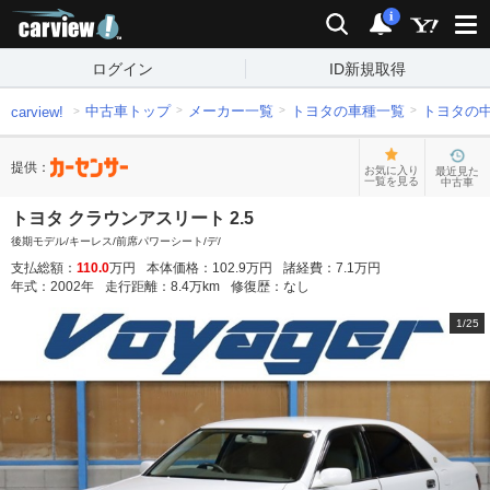
carview!
検索
通知
i
ログイン
ID新規取得
中古車トップ
メーカー一覧
トヨタの車種一覧
トヨタの
carview!
提供：
お気に入り
最近見た
一覧を見る
中古車
トヨタ クラウンアスリート 2.5
後期モデル/キーレス/前席パワーシート/デ/
支払総額：
110.0
万円
本体価格：
102.9
万円
諸経費：
7.1
万円
年式：
2002
年
走行距離：
8.4
万km
修復歴：
なし
1
/
25