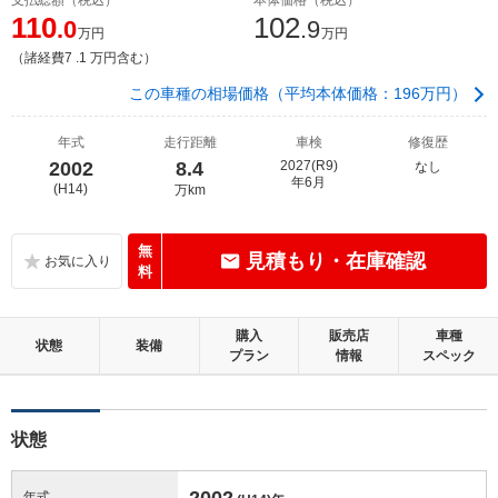
110
102
.0
.9
万円
万円
（諸経費7 .1 万円含む）
この車種の相場価格（平均本体価格：196万円）
年式
走行距離
車検
修復歴
2002
8.4
2027(R9)
なし
年6月
(H14)
万km
無
見積もり・在庫確認
料
購入
販売店
車種
状態
装備
プラン
情報
スペック
状態
2002
年式