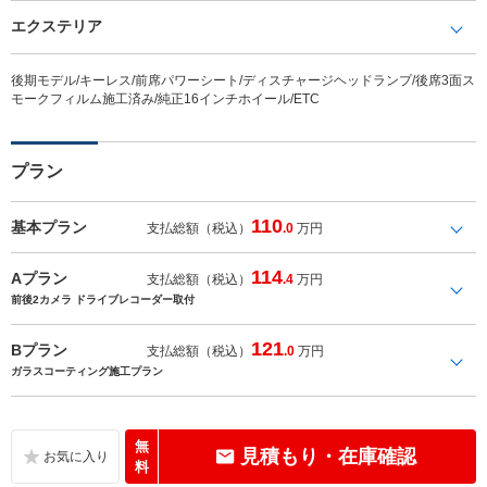
エクステリア
後期モデル/キーレス/前席パワーシート/ディスチャージヘッドランプ/後席3面ス
モークフィルム施工済み/純正16インチホイール/ETC
プラン
110
基本プラン
支払総額（税込）
.0
万円
114
Aプラン
支払総額（税込）
.4
万円
前後2カメラ ドライブレコーダー取付
121
Bプラン
支払総額（税込）
.0
万円
ガラスコーティング施工プラン
無
見積もり・在庫確認
料