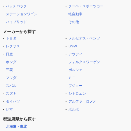
ハッチバック
クーペ・スポーツカー
ステーションワゴン
軽自動車
ハイブリッド
その他
メーカーから探す
トヨタ
メルセデス・ベンツ
レクサス
BMW
日産
アウディ
ホンダ
フォルクスワーゲン
三菱
ポルシェ
マツダ
ミニ
スバル
プジョー
スズキ
シトロエン
ダイハツ
アルファ ロメオ
いすゞ
ボルボ
都道府県から探す
北海道・東北