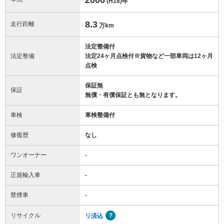
(H18)
年
8.3
走行距離
万km
法定整備付
法定整備
法定24ヶ月点検付※貨物など一部車両は12ヶ月
点検
保証無
保証
無償・有償保証とも無となります。
車検
車検整備付
修復歴
なし
ワンオーナー
-
正規輸入車
-
禁煙車
-
リサイクル
リ済込