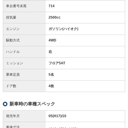
車台番号末尾
714
排気量
2500cc
エンジン
ガソリン(ハイオク)
駆動方式
4WD
ハンドル
右
ミッション
フロア5AT
乗車定員
5名
ドア数
4枚
新車時の車種スペック
発売年月
05(H17)/10
車体寸法