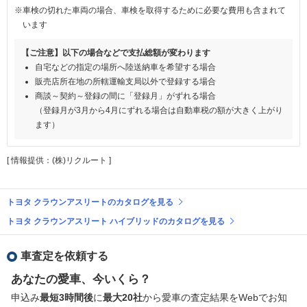
※車検の切れた車両の場合、車検を取得するために必要な費用も含まれて
います
【ご注意】以下の場合などで支払総額が変わります
自宅などの指定の場所へ陸送納車を希望する場合
販売店所在地の所轄運輸支局以外で登録する場合
商談～契約～登録の間に「登録月」がずれる場合
（登録月が3月から4月にずれる場合は自動車税の額が大きく上がり
ます）
[ 情報提供：(株)リクルート ]
トヨタ クラウンアスリートのカタログを見る
トヨタ クラウンアスリート ハイブリッドのカタログを見る
車査定を依頼する
あなたの愛車、今いくら？
申込み
最短3時間後
に
最大20社
から愛車の査定結果をWebでお知