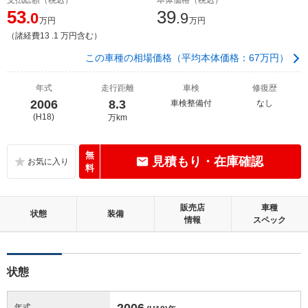
53
39
.0
.9
万円
万円
（諸経費13 .1 万円含む）
この車種の相場価格（平均本体価格：67万円）
年式
走行距離
車検
修復歴
2006
8.3
車検整備付
なし
(H18)
万km
無
見積もり・在庫確認
料
販売店
車種
状態
装備
情報
スペック
状態
2006
年式