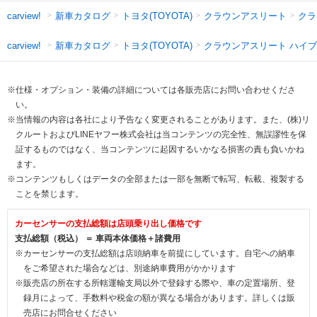
新車カタログ
トヨタ(TOYOTA)
クラウンアスリート
クラ
carview!
新車カタログ
トヨタ(TOYOTA)
クラウンアスリート ハイ
carview!
※仕様・オプション・装備の詳細については各販売店にお問い合わせくださ
い。
※当情報の内容は各社により予告なく変更されることがあります。また、(株)リ
クルートおよびLINEヤフー株式会社は当コンテンツの完全性、無誤謬性を保
証するものではなく、当コンテンツに起因するいかなる損害の責も負いかね
ます。
※コンテンツもしくはデータの全部または一部を無断で転写、転載、複製する
ことを禁じます。
カーセンサーの支払総額は店頭乗り出し価格です
支払総額（税込） ＝ 車両本体価格＋諸費用
※カーセンサーの支払総額は店頭納車を前提にしています。自宅への納車
をご希望された場合などは、別途納車費用がかかります
※販売店の所在する所轄運輸支局以外で登録する際や、車の定置場所、登
録月によって、手数料や税金の額が異なる場合があります。詳しくは販
売店にお問合せください