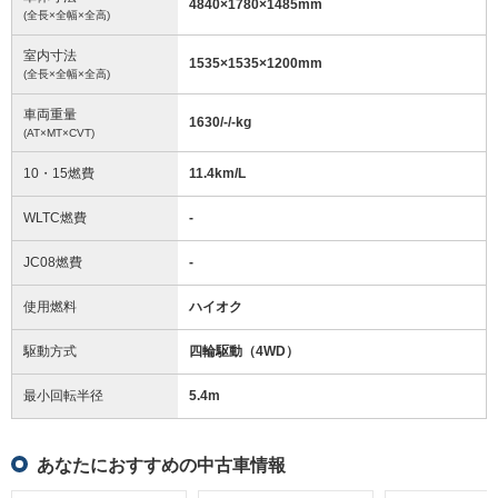
4840
×
1780
×
1485
mm
(全長×全幅×全高)
室内寸法
1535
×
1535
×
1200
mm
(全長×全幅×全高)
車両重量
1630/-/-
kg
(AT×MT×CVT)
10・15燃費
11.4km/L
WLTC燃費
-
JC08燃費
-
使用燃料
ハイオク
駆動方式
四輪駆動（4WD）
最小回転半径
5.4
m
あなたにおすすめの中古車情報