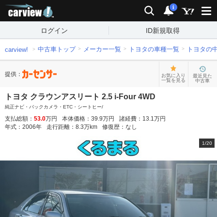
carview!
検索
通知
i
ログイン
ID新規取得
中古車トップ
メーカー一覧
トヨタの車種一覧
トヨタの
carview!
提供：
お気に入り
最近見た
一覧を見る
中古車
トヨタ クラウンアスリート 2.5 i-Four 4WD
純正ナビ・バックカメラ・ETC・シートヒー/
支払総額：
53.0
万円
本体価格：
39.9
万円
諸経費：
13.1
万円
年式：
2006
年
走行距離：
8.3
万km
修復歴：
なし
1
/
20