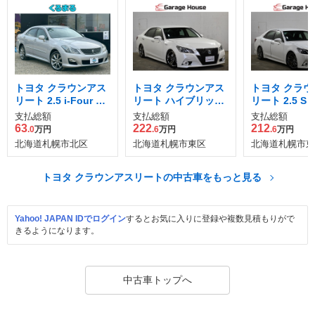
トヨタ クラウンアス
トヨタ クラウンアス
トヨタ クラウ
リート 2.5 i-Four ナ
リート ハイブリッド
リート 2.5 S i-
ビパッケージ 4WD
2.5 G Four 4WD
WD
支払総額
支払総額
支払総額
63
222
212
.0
万円
.6
万円
.6
万円
北海道札幌市北区
北海道札幌市東区
北海道札幌市東
トヨタ クラウンアスリートの中古車をもっと見る
Yahoo! JAPAN IDでログイン
するとお気に入りに登録や複数見積もりがで
きるようになります。
中古車トップへ