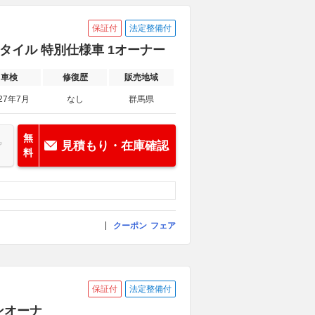
保証付
法定整備付
スタイル 特別仕様車 1オーナー
車検
修復歴
販売地域
27年7月
なし
群馬県
無
見積もり・在庫確認
料
クーポン
フェア
保証付
法定整備付
ワンオーナ