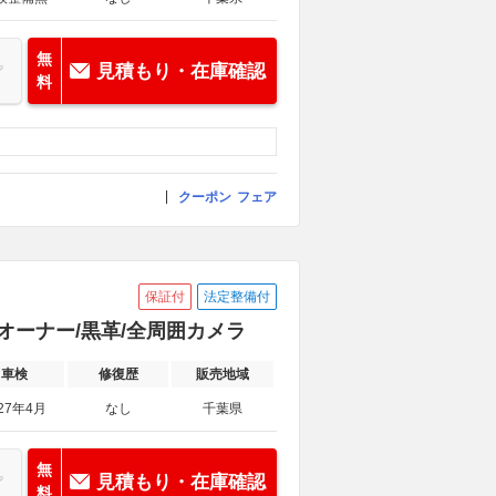
無
見積もり・在庫確認
料
クーポン
フェア
保証付
法定整備付
1オーナー/黒革/全周囲カメラ
車検
修復歴
販売地域
27年4月
なし
千葉県
無
見積もり・在庫確認
料