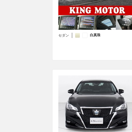
白真珠
セダン