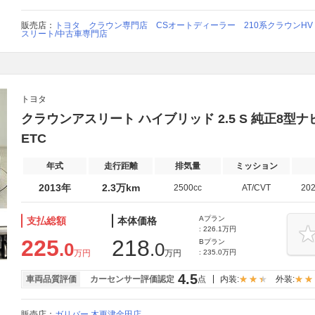
販売店：
トヨタ クラウン専門店 CSオートディーラー 210系クラウンHV 2
スリート/中古車専門店
トヨタ
クラウンアスリート ハイブリッド 2.5 S 純正8型
ETC
年式
走行距離
排気量
ミッション
2013年
2.3万km
2500cc
AT/CVT
20
Aプラン
支払総額
本体価格
: 226.1万円
225
218
Bプラン
.0
.0
万円
万円
: 235.0万円
4.5
車両品質評価
カーセンサー評価認定
点
内装:
外装:
販売店：
ガリバー 木更津金田店