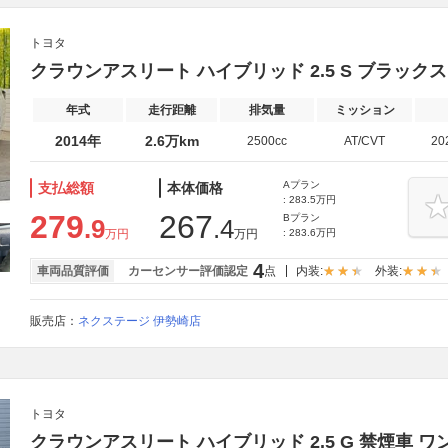
トヨタ
クラウンアスリート ハイブリッド 2.5 S ブラック
年式
走行距離
排気量
ミッション
2014年
2.6万km
2500cc
AT/CVT
20
Aプラン
支払総額
本体価格
: 283.5万円
279
267
Bプラン
.9
.4
万円
万円
: 283.6万円
4
車両品質評価
カーセンサー評価認定
点
内装:
外装:
販売店：
ネクステージ 伊勢崎店
トヨタ
クラウンアスリート ハイブリッド 2.5 G 禁煙車 