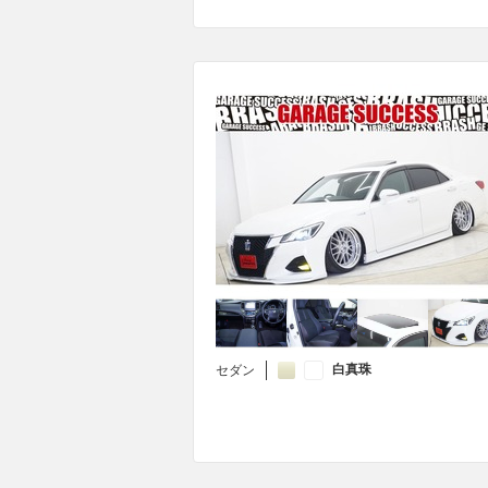
白真珠
セダン