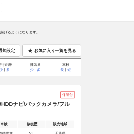
継げるようになります。
通知設定
お気に入り一覧を見る
走行距離
排気量
車検
少
多
少
多
長
短
保証付
/HDDナビ/バックカメラ/フル
車検
修復歴
販売地域
検整備無
なし
千葉県