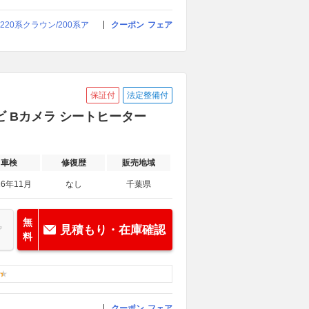
20系クラウン/200系ア
クーポン
フェア
保証付
法定整備付
ナビ Bカメラ シートヒーター
車検
修復歴
販売地域
26年11月
なし
千葉県
無
見積もり・在庫確認
料
クーポン
フェア