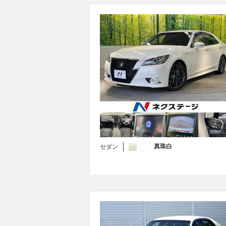
真珠白
セダン