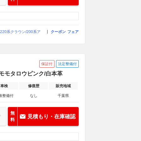
20系クラウン/200系ア
クーポン
フェア
保証付
法定整備付
ー/モモタロウピンク/白本革
車検
修復歴
販売地域
検整備付
なし
千葉県
無
見積もり・在庫確認
料