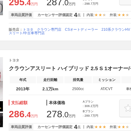
295
287
.4
.0
万円
万円
: 298.7万円
4
車両品質評価
カーセンサー評価認定
点
内装:
外装:
販売店：
トヨタ クラウン専門店 CSオートディーラー 210系クラウンHV 2
スリート/中古車専門店
トヨタ
クラウンアスリート ハイブリッド 2.5 S 1オーナ
年式
走行距離
排気量
ミッション
2013年
2.1万km
2500cc
AT/CVT
車
Aプラン
支払総額
本体価格
: 306.2万円
286
278
Bプラン
.4
.0
万円
万円
: 289.7万円
4
車両品質評価
カーセンサー評価認定
点
内装:
外装: