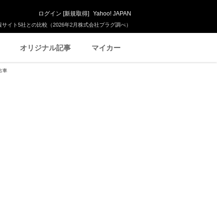
ログイン
[
新規取得
]
Yahoo! JAPAN
サイト5社との比較（2026年2月株式会社プラグ調べ）
オリジナル記事
マイカー
古車