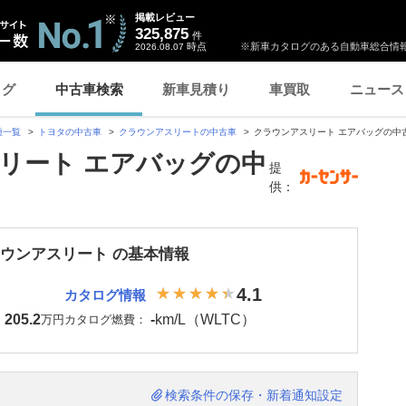
掲載レビュー
325,875
件
時点
※新車カタログのある自動車総合情報
2026.08.07
ログ
中古車検索
新車見積り
車買取
ニュース
種一覧
トヨタの中古車
クラウンアスリートの中古車
クラウンアスリート エアバッグの中
リート エアバッグの中
提
供：
ラウンアスリート の基本情報
4.1
カタログ情報
205.2
-
km/L（WLTC）
：
万円
カタログ燃費：
検索条件の保存・新着通知設定