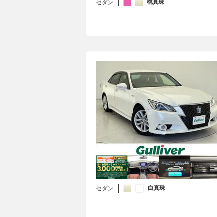
桃真珠
セダン
白真珠
セダン