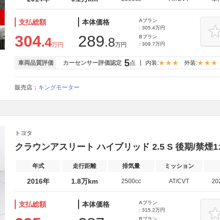
Aプラン
支払総額
本体価格
: 305.4万円
304
289
Bプラン
.4
.8
万円
万円
: 309.7万円
5
車両品質評価
カーセンサー評価認定
点
内装:
外装:
販売店：
キングモーター
トヨタ
クラウンアスリート ハイブリッド 2.5 S 後期/禁煙
年式
走行距離
排気量
ミッション
2016年
1.8万km
2500cc
AT/CVT
20
Aプラン
支払総額
本体価格
: 315.2万円
Bプラン