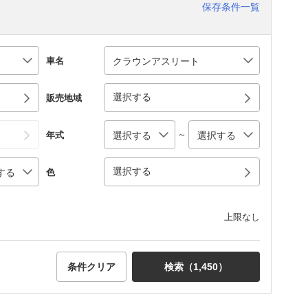
保存条件一覧
車名
選択する
販売地域
～
年式
選択する
色
上限なし
条件クリア
検索（
1,450
）