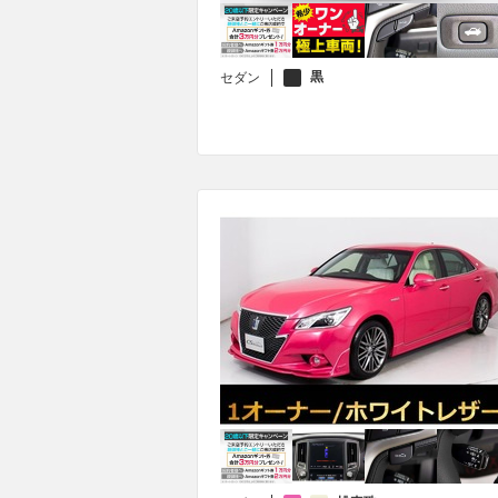
黒
セダン