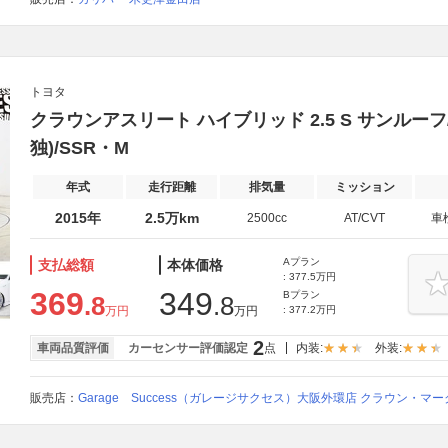
トヨタ
クラウンアスリート ハイブリッド 2.5 S サンルーフ/
独)/SSR・M
年式
走行距離
排気量
ミッション
2015年
2.5万km
2500cc
AT/CVT
車
Aプラン
支払総額
本体価格
: 377.5万円
369
349
Bプラン
.8
.8
万円
万円
: 377.2万円
2
車両品質評価
カーセンサー評価認定
点
内装:
外装:
販売店：
Garage Success（ガレージサクセス）大阪外環店 クラウン・マ