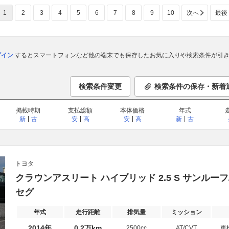
1
2
3
4
5
6
7
8
9
10
次へ
最後
ログイン
するとスマートフォンなど他の端末でも保存したお気に入りや検索条件が引き
検索条件変更
検索条件の保存・新着
掲載時期
支払総額
本体価格
年式
新
古
安
高
安
高
新
古
トヨタ
クラウンアスリート ハイブリッド 2.5 S サンルーフ
セグ
年式
走行距離
排気量
ミッション
2014年
0.2万km
2500cc
AT/CVT
車