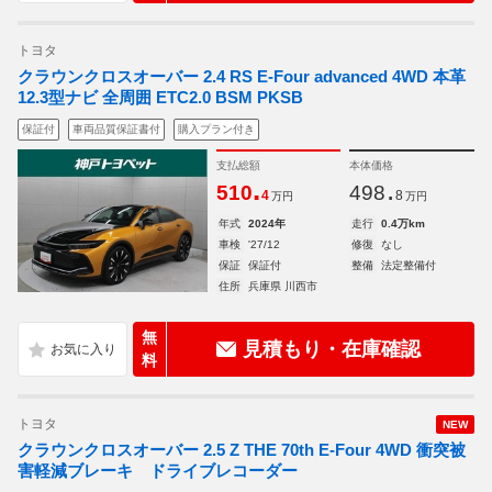
トヨタ
クラウンクロスオーバー 2.4 RS E-Four advanced 4WD 本革
12.3型ナビ 全周囲 ETC2.0 BSM PKSB
保証付
車両品質保証書付
購入プラン付き
支払総額
本体価格
.
.
510
498
4
8
万円
万円
年式
2024年
走行
0.4万km
車検
'27/12
修復
なし
保証
保証付
整備
法定整備付
住所
兵庫県 川西市
無
見積もり・在庫確認
料
トヨタ
NEW
クラウンクロスオーバー 2.5 Z THE 70th E-Four 4WD 衝突被
害軽減ブレーキ ドライブレコーダー