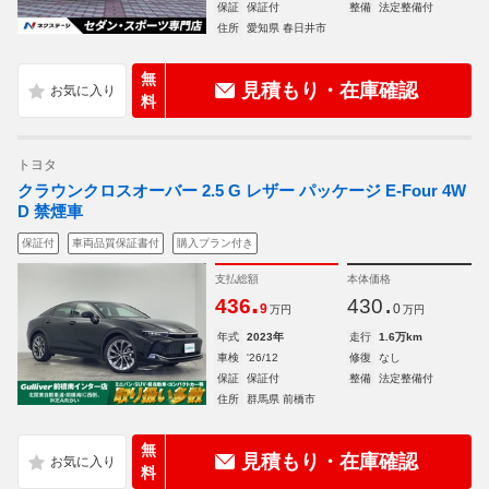
保証
保証付
整備
法定整備付
住所
愛知県 春日井市
無
見積もり・在庫確認
料
トヨタ
クラウンクロスオーバー 2.5 G レザー パッケージ E-Four 4W
D 禁煙車
保証付
車両品質保証書付
購入プラン付き
支払総額
本体価格
.
.
436
430
9
0
万円
万円
年式
2023年
走行
1.6万km
車検
'26/12
修復
なし
保証
保証付
整備
法定整備付
住所
群馬県 前橋市
無
見積もり・在庫確認
料