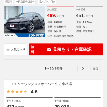
保証付
車両品質保証書付
購入プラン付き
支払総額
本体価格
.
.
469
451
9
9
万円
万円
年式
2023年
走行
1.7万km
車検
車検整備付
修復
なし
保証
保証付
整備
法定整備付
住所
宮城県 仙台市泉区
無
見積もり・在庫確認
料
1
〜
30
/
893
件
トヨタ クラウンクロスオーバー 中古車相場
4.6
平均本体価格：
平均走行距離：
432
29,078