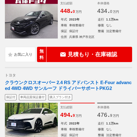
支払総額
本体価格
.
.
448
434
0
0
万円
万円
年式
2023年
走行
1.1万km
車検
車検整備付
修復
なし
保証
保証付
整備
法定整備付
住所
兵庫県 神戸市北区
無
見積もり・在庫確認
料
トヨタ
クラウンクロスオーバー 2.4 RS アドバンスト E-Four advanc
ed 4WD 4WD サンルーフ ドライバーサポートPKG2
保証付
車両品質保証書付
購入プラン付き
支払総額
本体価格
.
.
494
476
9
9
万円
万円
年式
2022年
走行
1.1万km
車検
車検整備付
修復
なし
保証
保証付
整備
法定整備付