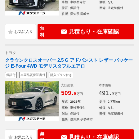
車検
車検整備付
修復
なし
保証
保証付
整備
法定整備付
住所
愛知県 岡崎市
無
見積もり・在庫確認
料
トヨタ
クラウンクロスオーバー 2.5 G アドバンスト レザー パッケー
ジ E-Four 4WD モデリスタフルエアロ
保証付
車両品質保証書付
購入プラン付き
支払総額
本体価格
.
.
509
491
9
9
万円
万円
年式
2023年
走行
0.7万km
車検
車検整備付
修復
なし
保証
保証付
整備
法定整備付
住所
群馬県 伊勢崎市
無
見積もり・在庫確認