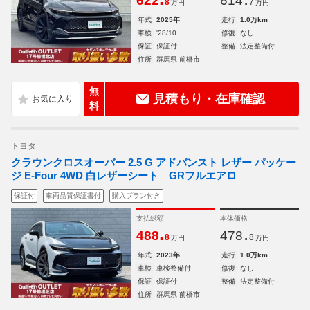
622
614
8
7
万円
万円
年式
2025年
走行
1.0万km
車検
'28/10
修復
なし
保証
保証付
整備
法定整備付
住所
群馬県 前橋市
無
見積もり・在庫確認
料
トヨタ
クラウンクロスオーバー 2.5 G アドバンスト レザー パッケー
ジ E-Four 4WD 白レザーシート GRフルエアロ
保証付
車両品質保証書付
購入プラン付き
支払総額
本体価格
.
.
488
478
8
8
万円
万円
年式
2023年
走行
1.0万km
車検
車検整備付
修復
なし
保証
保証付
整備
法定整備付
住所
群馬県 前橋市