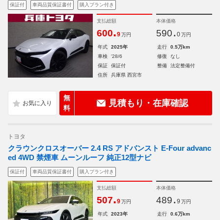
保証付
車両品質保証書付
購入プラン付き
支払総額
本体価格
.
.
600
590
9
0
万円
万円
年式
2025年
走行
0.5万km
車検
'28/6
修復
なし
保証
保証付
整備
法定整備付
住所
兵庫県 西宮市
無
見積もり・在庫確認
料
トヨタ
クラウンクロスオーバー 2.4 RS アドバンスト E-Four advanc
ed 4WD 禁煙車 ムーンルーフ 純正12型ナビ
保証付
車両品質保証書付
購入プラン付き
支払総額
本体価格
.
.
507
489
9
9
万円
万円
年式
2023年
走行
0.6万km