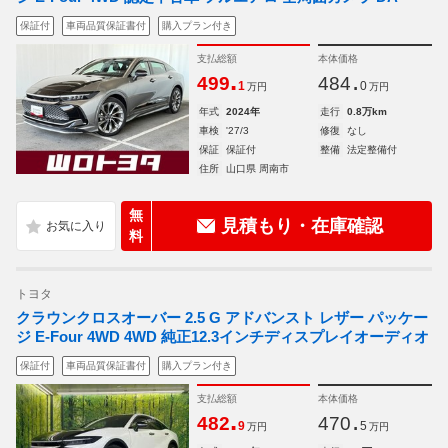
保証付
車両品質保証書付
購入プラン付き
支払総額
本体価格
.
.
499
484
1
0
万円
万円
年式
2024年
走行
0.8万km
車検
'27/3
修復
なし
保証
保証付
整備
法定整備付
住所
山口県 周南市
無
見積もり・在庫確認
料
トヨタ
クラウンクロスオーバー 2.5 G アドバンスト レザー パッケー
ジ E-Four 4WD 4WD 純正12.3インチディスプレイオーディオ
保証付
車両品質保証書付
購入プラン付き
支払総額
本体価格
.
.
482
470
9
5
万円
万円