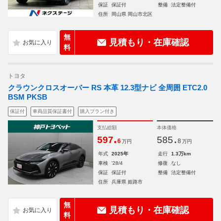
保証
保証付
整備
法定整備付
住所
岡山県 岡山市北区
無
見積もり・在庫確認
料
トヨタ
クラウンクロスオーバー RS 本革 12.3型ナビ 全周囲 ETC2.0
BSM PKSB
保証付
車両品質保証書付
購入プラン付き
支払総額
本体価格
.
.
597
585
6
8
万円
万円
年式
2025年
走行
1.3万km
車検
'28/4
修復
なし
保証
保証付
整備
法定整備付
住所
兵庫県 姫路市
無
見積もり・在庫確認
料