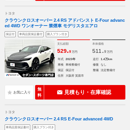
トヨタ
クラウンクロスオーバー 2.4 RS アドバンスト E-Four advanc
ed 4WD ワンオーナー 禁煙車 モデリスタエアロ
保証付
車両品質保証書付
購入プラン付き
支払総額
本体価格
.
.
529
511
9
9
万円
万円
年式
2023年
走行
1.4万km
車検
車検整備付
修復
なし
保証
保証付
整備
法定整備付
住所
大阪府 箕面市
無
見積もり・在庫確認
料
トヨタ
クラウンクロスオーバー 2.4 RS E-Four advanced 4WD
車両品質保証書付
購入プラン付き