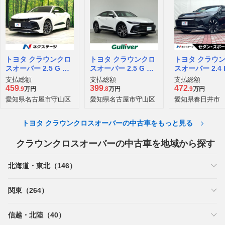
トヨタ クラウンクロ
トヨタ クラウンクロ
トヨタ クラウ
スオーバー 2.5 G ア
スオーバー 2.5 G ア
スオーバー 2.4 
ドバンスト レザー パ
ドバンスト E-Four 4
ドバンスト E-Fo
支払総額
支払総額
支払総額
ッケージ E-Four 4W
WD
dvanced 4WD
459
399
472
.9
万円
.8
万円
.9
万円
D
愛知県名古屋市守山区
愛知県名古屋市守山区
愛知県春日井市
トヨタ クラウンクロスオーバーの中古車をもっと見る
クラウンクロスオーバーの中古車を地域から探す
北海道・東北（146）
関東（264）
信越・北陸（40）