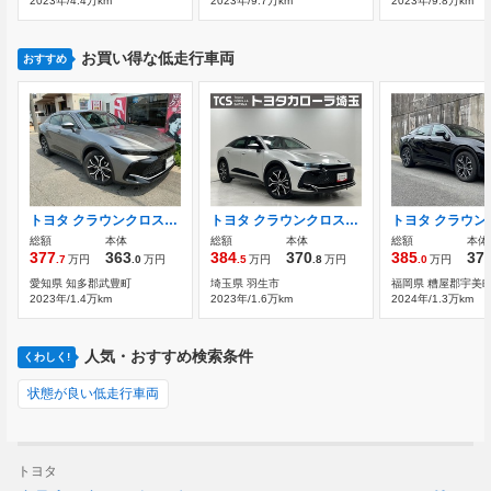
2023年/4.4万km
2023年/9.7万km
2023年/9.8万km
お買い得な低走行車両
おすすめ
トヨタ クラウンクロスオーバー 2.5 G アドバンスト E-Four 4WD
トヨタ クラウンクロスオーバー 2.5 G E-Four 4WD 認定中古車 トヨタセーフティセンス
総額
本体
総額
本体
総額
本体
377
363
384
370
385
37
.7
万円
.0
万円
.5
万円
.8
万円
.0
万円
愛知県 知多郡武豊町
埼玉県 羽生市
福岡県 糟屋郡宇美
2023年/1.4万km
2023年/1.6万km
2024年/1.3万km
人気・おすすめ検索条件
くわしく!
状態が良い低走行車両
トヨタ