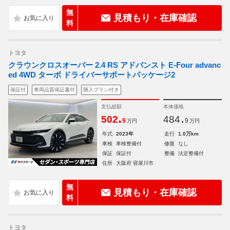
無
見積もり・在庫確認
料
トヨタ
クラウンクロスオーバー 2.4 RS アドバンスト E-Four advanc
ed 4WD ターボ ドライバーサポートパッケージ2
保証付
車両品質保証書付
購入プラン付き
支払総額
本体価格
.
.
502
484
9
9
万円
万円
年式
2023年
走行
1.0万km
車検
車検整備付
修復
なし
保証
保証付
整備
法定整備付
住所
大阪府 寝屋川市
無
見積もり・在庫確認
料
トヨタ