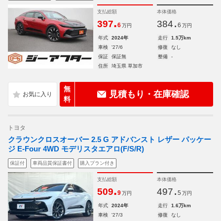
支払総額
本体価格
.
.
397
384
6
6
万円
万円
年式
2024年
走行
1.5万km
車検
'27/6
修復
なし
保証
保証無
整備
-
住所
埼玉県 草加市
無
見積もり・在庫確認
料
トヨタ
クラウンクロスオーバー 2.5 G アドバンスト レザー パッケー
ジ E-Four 4WD モデリスタエアロ(F/S/R)
保証付
車両品質保証書付
購入プラン付き
支払総額
本体価格
.
.
509
497
9
5
万円
万円
年式
2024年
走行
1.6万km
車検
'27/3
修復
なし