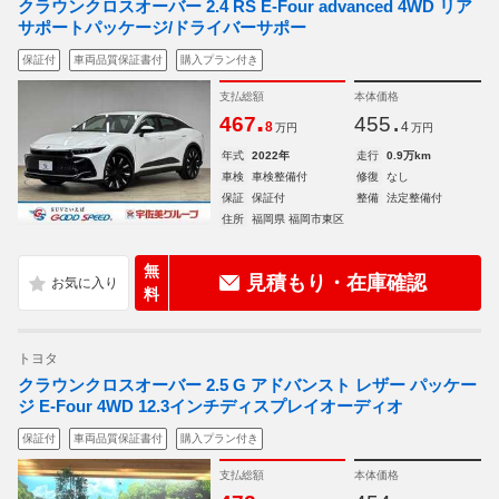
クラウンクロスオーバー 2.4 RS E-Four advanced 4WD リア
サポートパッケージ/ドライバーサポー
保証付
車両品質保証書付
購入プラン付き
支払総額
本体価格
.
.
467
455
8
4
万円
万円
年式
2022年
走行
0.9万km
車検
車検整備付
修復
なし
保証
保証付
整備
法定整備付
住所
福岡県 福岡市東区
無
見積もり・在庫確認
料
トヨタ
クラウンクロスオーバー 2.5 G アドバンスト レザー パッケー
ジ E-Four 4WD 12.3インチディスプレイオーディオ
保証付
車両品質保証書付
購入プラン付き
支払総額
本体価格