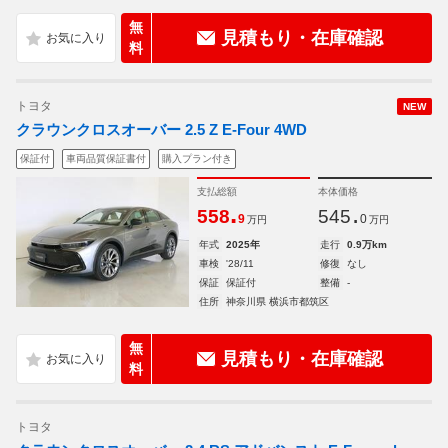
無
見積もり・在庫確認
料
トヨタ
NEW
クラウンクロスオーバー 2.5 Z E-Four 4WD
保証付
車両品質保証書付
購入プラン付き
支払総額
本体価格
.
.
558
545
9
0
万円
万円
年式
2025年
走行
0.9万km
車検
'28/11
修復
なし
保証
保証付
整備
-
住所
神奈川県 横浜市都筑区
無
見積もり・在庫確認
料
トヨタ