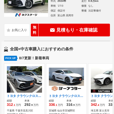
年式
2024年
走行
0.8万km
車検
'27/3
修復
なし
保証
保証付
整備
法定整備付
住所
富山県 高岡市
無
見積もり・在庫確認
料
全国×中古車購入におすすめの条件
8/7更新！新着車両
PICK UP
トヨタ クラウンクロスオーバー 2.5 X E-Four 4WD 禁煙車 社外ナビ フルセグTV
トヨタ クラウンクロスオーバー 2.5 G アドバンスト レザー パッケージ E-Four 4WD ワンオーナー 禁煙車 モデリスタフルエア
総額
本体
総額
本体
総額
本体
312
292
336
316
342
33
.1
万円
.9
万円
.1
万円
.9
万円
.4
万円
千葉県 千葉市花見川区
宮城県 仙台市宮城野区
埼玉県 富士見市