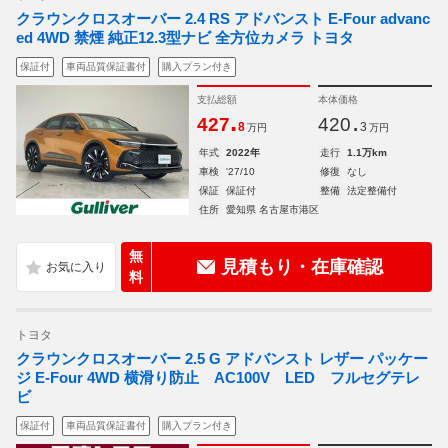
クラウンクロスオーバー 2.4 RS アドバンスト E-Four advanc
ed 4WD 禁煙 純正12.3型ナビ 全方位カメラ トヨタ
保証付
車両品質保証書付
購入プラン付き
支払総額
本体価格
.
.
427
420
8
3
万円
万円
年式
2022年
走行
1.1万km
車検
'27/10
修復
なし
保証
保証付
整備
法定整備付
住所
愛知県 名古屋市港区
無
見積もり・在庫確認
料
トヨタ
クラウンクロスオーバー 2.5 G アドバンスト レザー パッケー
ジ E-Four 4WD 横滑り防止 AC100V LED フルセグテレ
ビ
保証付
車両品質保証書付
購入プラン付き