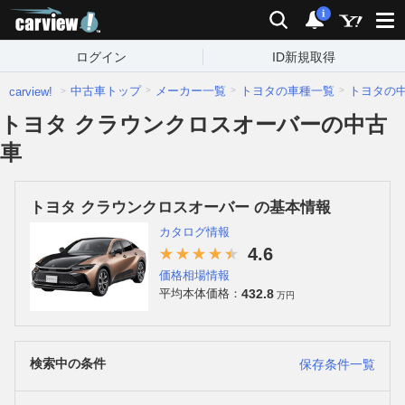
carview!
検索
通知
i
ログイン
ID新規取得
中古車トップ
メーカー一覧
トヨタの車種一覧
トヨタの
carview!
トヨタ クラウンクロスオーバーの中古
車
トヨタ クラウンクロスオーバー の基本情報
カタログ情報
4.6
価格相場情報
432.8
平均本体価格：
万円
検索中の条件
保存条件一覧