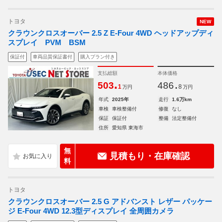
トヨタ
NEW
クラウンクロスオーバー 2.5 Z E-Four 4WD ヘッドアップディ
スプレイ PVM BSM
保証付
車両品質保証書付
購入プラン付き
支払総額
本体価格
.
.
503
486
1
8
万円
万円
年式
2025年
走行
1.6万km
車検
車検整備付
修復
なし
保証
保証付
整備
法定整備付
住所
愛知県 東海市
無
見積もり・在庫確認
料
トヨタ
クラウンクロスオーバー 2.5 G アドバンスト レザー パッケー
ジ E-Four 4WD 12.3型ディスプレイ 全周囲カメラ