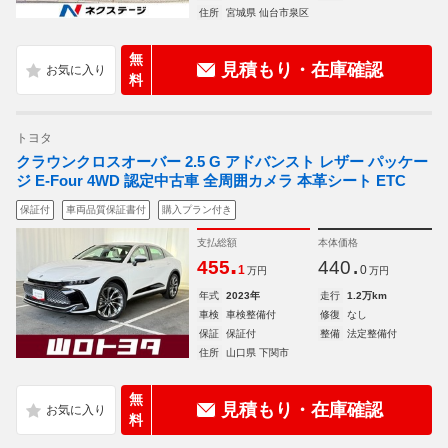
住所
宮城県 仙台市泉区
無
見積もり・在庫確認
料
トヨタ
クラウンクロスオーバー 2.5 G アドバンスト レザー パッケー
ジ E-Four 4WD 認定中古車 全周囲カメラ 本革シート ETC
保証付
車両品質保証書付
購入プラン付き
支払総額
本体価格
.
.
455
440
1
0
万円
万円
年式
2023年
走行
1.2万km
車検
車検整備付
修復
なし
保証
保証付
整備
法定整備付
住所
山口県 下関市
無
見積もり・在庫確認
料