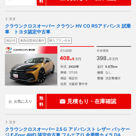
料
トヨタ
クラウンクロスオーバー クラウン HV CO RSアドバンス 試乗
車 トヨタ認定中古車
保証付
車両品質保証書付
購入プラン付き
支払総額
本体価格
.
.
408
398
6
0
万円
万円
年式
2022年
走行
0.8万km
車検
'27/10
修復
なし
保証
保証付
整備
法定整備付
住所
大阪府 豊中市
無
見積もり・在庫確認
料
トヨタ
クラウンクロスオーバー 2.5 G アドバンスト レザー パッケー
ジ E-Four 4WD 認定中古車 フルエアロ 全周囲カメラ DA