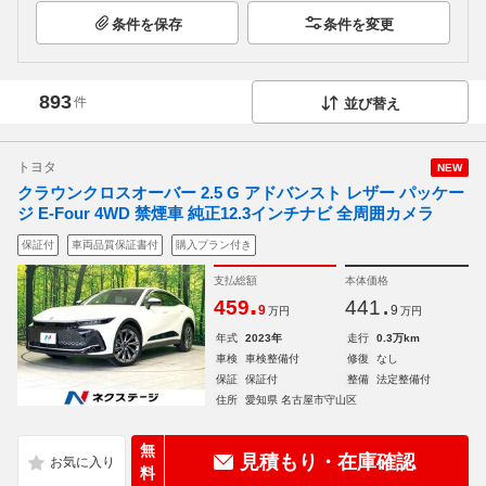
条件を保存
条件を変更
893
件
並び替え
トヨタ
NEW
クラウンクロスオーバー 2.5 G アドバンスト レザー パッケー
ジ E-Four 4WD 禁煙車 純正12.3インチナビ 全周囲カメラ
保証付
車両品質保証書付
購入プラン付き
支払総額
本体価格
.
.
459
441
9
9
万円
万円
年式
2023年
走行
0.3万km
車検
車検整備付
修復
なし
保証
保証付
整備
法定整備付
住所
愛知県 名古屋市守山区
無
見積もり・在庫確認
料