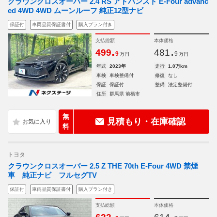
クラウンクロスオーバー 2.4 RS アドバンスト E-Four advanc
ed 4WD 4WD ムーンルーフ 純正12型ナビ
保証付
車両品質保証書付
購入プラン付き
支払総額
本体価格
.
.
499
481
9
9
万円
万円
年式
2023年
走行
1.0万km
車検
車検整備付
修復
なし
保証
保証付
整備
法定整備付
住所
群馬県 前橋市
無
見積もり・在庫確認
料
トヨタ
クラウンクロスオーバー 2.5 Z THE 70th E-Four 4WD 禁煙
車 純正ナビ フルセグTV
保証付
車両品質保証書付
購入プラン付き
支払総額
本体価格
.
.