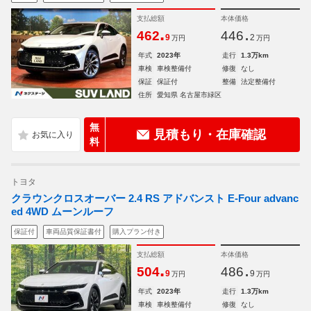
支払総額
本体価格
.
.
462
446
9
2
万円
万円
年式
2023年
走行
1.3万km
車検
車検整備付
修復
なし
保証
保証付
整備
法定整備付
住所
愛知県 名古屋市緑区
無
見積もり・在庫確認
料
トヨタ
クラウンクロスオーバー 2.4 RS アドバンスト E-Four advanc
ed 4WD ムーンルーフ
保証付
車両品質保証書付
購入プラン付き
支払総額
本体価格
.
.
504
486
9
9
万円
万円
年式
2023年
走行
1.3万km
車検
車検整備付
修復
なし