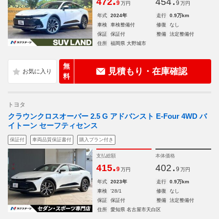
.
.
472
454
9
9
万円
万円
年式
2024年
走行
0.9万km
車検
車検整備付
修復
なし
保証
保証付
整備
法定整備付
住所
福岡県 大野城市
無
見積もり・在庫確認
料
トヨタ
クラウンクロスオーバー 2.5 G アドバンスト E-Four 4WD バ
イトーン セーフティセンス
保証付
車両品質保証書付
購入プラン付き
支払総額
本体価格
.
.
415
402
9
9
万円
万円
年式
2023年
走行
0.9万km
車検
'28/1
修復
なし
保証
保証付
整備
法定整備付
住所
愛知県 名古屋市天白区