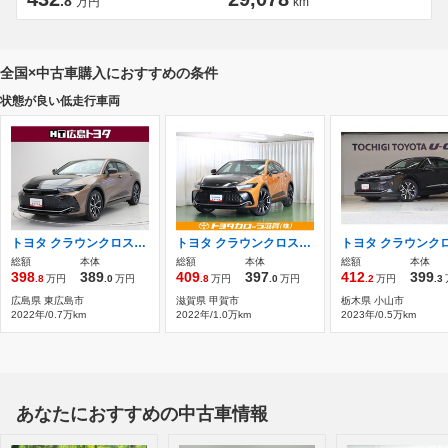
.8
万円
km
全国×中古車購入におすすめの条件
状態が良い低走行車両
トヨタ クラウンクロスオーバー 2.5 G アドバンスト E-Four 4WD デジタルインナーミラー パワーバックドア
トヨタ クラウンクロスオーバー 2.4 RS アドバンスト E-Four advanced 4WD ナビ ETC バックモニター
総額
本体
総額
本体
総額
本体
398
389
409
397
412
399
.8
万円
.0
万円
.8
万円
.0
万円
.2
万円
.3
広島県 東広島市
滋賀県 甲賀市
栃木県 小山市
2022年/0.7万km
2022年/1.0万km
2023年/0.5万km
あなたにおすすめの中古車情報