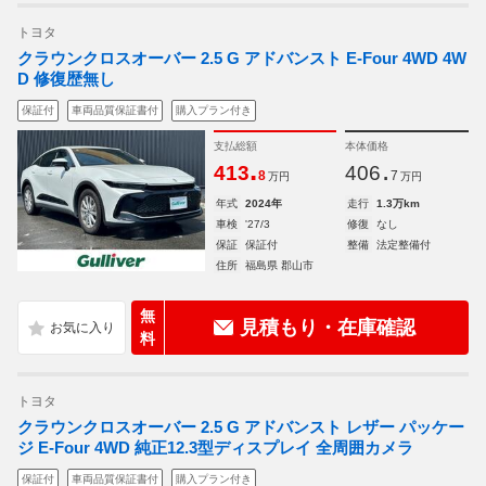
トヨタ
クラウンクロスオーバー 2.5 G アドバンスト E-Four 4WD 4W
D 修復歴無し
保証付
車両品質保証書付
購入プラン付き
支払総額
本体価格
.
.
413
406
8
7
万円
万円
年式
2024年
走行
1.3万km
車検
'27/3
修復
なし
保証
保証付
整備
法定整備付
住所
福島県 郡山市
無
見積もり・在庫確認
料
トヨタ
クラウンクロスオーバー 2.5 G アドバンスト レザー パッケー
ジ E-Four 4WD 純正12.3型ディスプレイ 全周囲カメラ
保証付
車両品質保証書付
購入プラン付き