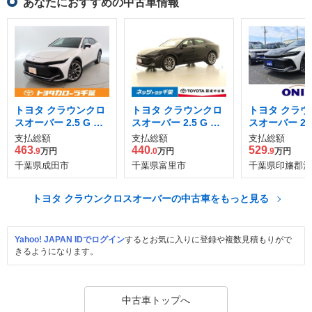
あなたにおすすめの中古車情報
トヨタ クラウンクロ
トヨタ クラウンクロ
トヨタ クラウ
スオーバー 2.5 G レ
スオーバー 2.5 G ア
スオーバー 2.5 
ザー パッケージ E-F
ドバンスト レザー パ
our 4WD
支払総額
支払総額
支払総額
our 4WD
ッケージ E-Four 4W
463
440
529
.9
万円
.0
万円
.9
万円
D
千葉県成田市
千葉県富里市
千葉県印旛郡酒
トヨタ クラウンクロスオーバーの中古車をもっと見る
Yahoo! JAPAN IDでログイン
するとお気に入りに登録や複数見積もりがで
きるようになります。
中古車トップへ