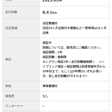
(R5)
年
8.4
走行距離
万km
法定整備付
法定整備
法定24ヶ月点検付※貨物など一部車両は12ヶ月
点検
保証付
詳細については、販売店にご確認ください。
保証期間：1年
保証距離：無制限
保証
ロングラン保証1年＜走行距離無制限＞ ＋ハ
イブリッド保証＜保証期間は初度登録年月から
10年目まで、もしくは3年間のいずれか長い
方。但し走行距離20万キロまで＞
車検
車検整備付
修復歴
なし
ワンオーナー
○