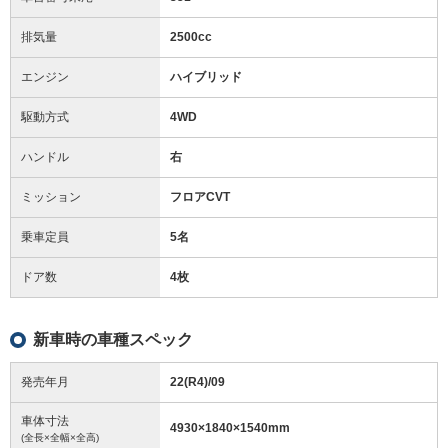
排気量
2500cc
エンジン
ハイブリッド
駆動方式
4WD
ハンドル
右
ミッション
フロアCVT
乗車定員
5名
ドア数
4枚
新車時の車種スペック
発売年月
22(R4)/09
車体寸法
4930
×
1840
×
1540
mm
(全長×全幅×全高)