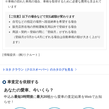
※車検の切れた車両の場合、車検を取得するために必要な費用も含まれて
います
【ご注意】以下の場合などで支払総額が変わります
自宅などの指定の場所へ陸送納車を希望する場合
販売店所在地の所轄運輸支局以外で登録する場合
商談～契約～登録の間に「登録月」がずれる場合
（登録月が3月から4月にずれる場合は自動車税の額が大きく上がり
ます）
[ 情報提供：(株)リクルート ]
トヨタ クラウン（クロスオーバー）のカタログを見る
車査定を依頼する
あなたの愛車、今いくら？
申込み
最短3時間後
に
最大20社
から愛車の査定結果をWebでお知
らせ！