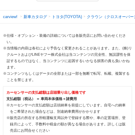
新車カタログ
トヨタ(TOYOTA)
クラウン（クロスオーバー
carview!
※仕様・オプション・装備の詳細については各販売店にお問い合わせくださ
い。
※当情報の内容は各社により予告なく変更されることがあります。また、(株)リ
クルートおよびLINEヤフー株式会社は当コンテンツの完全性、無誤謬性を保
証するものではなく、当コンテンツに起因するいかなる損害の責も負いかね
ます。
※コンテンツもしくはデータの全部または一部を無断で転写、転載、複製する
ことを禁じます。
カーセンサーの支払総額は店頭乗り出し価格です
支払総額（税込） ＝ 車両本体価格＋諸費用
※カーセンサーの支払総額は店頭納車を前提にしています。自宅への納車
をご希望された場合などは、別途納車費用がかかります
※販売店の所在する所轄運輸支局以外で登録する際や、車の定置場所、登
録月によって、手数料や税金の額が異なる場合があります。詳しくは販
売店にお問合せください