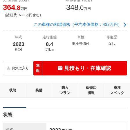
364
348
.8
.0
万円
万円
（諸経費16 .8 万円含む）
この車種の相場価格（平均本体価格：432万円）
年式
走行距離
車検
修復歴
2023
8.4
車検整備付
なし
(R5)
万km
無
見積もり・在庫確認
料
購入
販売店
車種
状態
装備
プラン
情報
スペック
状態
2023
年式