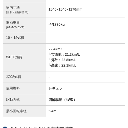
室内寸法
1540
×
1540
×
1170
mm
(全長×全幅×全高)
車両重量
-/-/1770
kg
(AT×MT×CVT)
10・15燃費
-
22.4km/L
└市街地：21.2km/L
WLTC燃費
└郊外：23.8km/L
└高速：22.1km/L
JC08燃費
-
使用燃料
レギュラー
駆動方式
四輪駆動（4WD）
最小回転半径
5.4
m