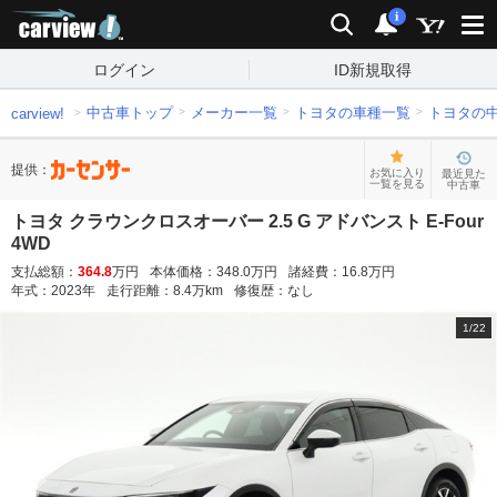
carview!
検索
通知
i
ログイン
ID新規取得
中古車トップ
メーカー一覧
トヨタの車種一覧
トヨタの
carview!
提供：
お気に入り
最近見た
一覧を見る
中古車
トヨタ クラウンクロスオーバー 2.5 G アドバンスト E-Four
4WD
支払総額：
364.8
万円
本体価格：
348.0
万円
諸経費：
16.8
万円
年式：
2023
年
走行距離：
8.4
万km
修復歴：
なし
1
/
22