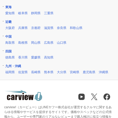
東海
愛知県
岐阜県
静岡県
三重県
近畿
大阪府
兵庫県
京都府
滋賀県
奈良県
和歌山県
中国
鳥取県
島根県
岡山県
広島県
山口県
四国
徳島県
香川県
愛媛県
高知県
九州・沖縄
福岡県
佐賀県
長崎県
熊本県
大分県
宮崎県
鹿児島県
沖縄県
carview!（カービュー）はLINEヤフー株式会社が運営するクルマに関するあ
らゆる情報やサービスを提供するサイトです。価格やスペックなどの公式情
報から、ユーザーや専門家のリアルなレビューまで購入検討に役立つ情報を