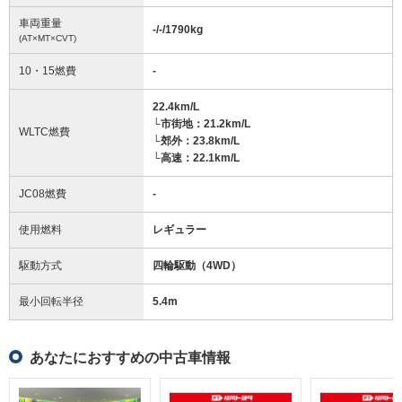
車両重量
-/-/1790
kg
(AT×MT×CVT)
10・15燃費
-
22.4km/L
└市街地：21.2km/L
WLTC燃費
└郊外：23.8km/L
└高速：22.1km/L
JC08燃費
-
使用燃料
レギュラー
駆動方式
四輪駆動（4WD）
最小回転半径
5.4
m
あなたにおすすめの中古車情報