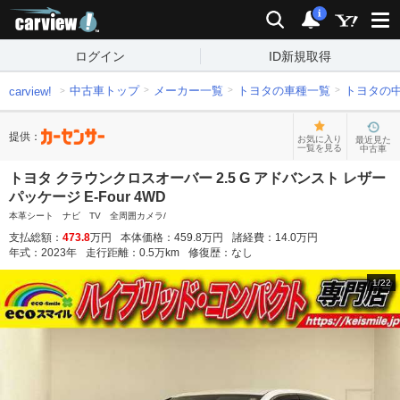
carview!
検索
通知
i
ログイン
ID新規取得
中古車トップ
メーカー一覧
トヨタの車種一覧
トヨタの
carview!
提供：
お気に入り
最近見た
一覧を見る
中古車
トヨタ クラウンクロスオーバー 2.5 G アドバンスト レザー
パッケージ E-Four 4WD
本革シート ナビ TV 全周囲カメラ/
支払総額：
473.8
万円
本体価格：
459.8
万円
諸経費：
14.0
万円
年式：
2023
年
走行距離：
0.5
万km
修復歴：
なし
1
/
22