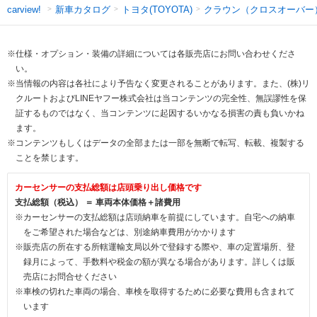
新車カタログ
トヨタ(TOYOTA)
クラウン（クロスオーバー
carview!
※仕様・オプション・装備の詳細については各販売店にお問い合わせくださ
い。
※当情報の内容は各社により予告なく変更されることがあります。また、(株)リ
クルートおよびLINEヤフー株式会社は当コンテンツの完全性、無誤謬性を保
証するものではなく、当コンテンツに起因するいかなる損害の責も負いかね
ます。
※コンテンツもしくはデータの全部または一部を無断で転写、転載、複製する
ことを禁じます。
カーセンサーの支払総額は店頭乗り出し価格です
支払総額（税込） ＝ 車両本体価格＋諸費用
※カーセンサーの支払総額は店頭納車を前提にしています。自宅への納車
をご希望された場合などは、別途納車費用がかかります
※販売店の所在する所轄運輸支局以外で登録する際や、車の定置場所、登
録月によって、手数料や税金の額が異なる場合があります。詳しくは販
売店にお問合せください
※車検の切れた車両の場合、車検を取得するために必要な費用も含まれて
います