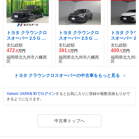
トヨタ クラウンクロ
トヨタ クラウンクロ
トヨタ クラウ
スオーバー 2.5 G ア
スオーバー 2.5 G ア
スオーバー 2.5
ドバンスト レザー パ
ドバンスト E-Four 4
ドバンスト レ
支払総額
支払総額
支払総額
ッケージ E-Four 4W
WD
ッケージ E-Fo
472
391
409
.9
万円
.5
万円
.5
万円
D
D
福岡県北九州市八幡西
福岡県北九州市八幡西
福岡県北九州市
区
区
区
トヨタ クラウンクロスオーバーの中古車をもっと見る
Yahoo! JAPAN IDでログイン
するとお気に入りに登録や複数見積もりがで
きるようになります。
中古車トップへ