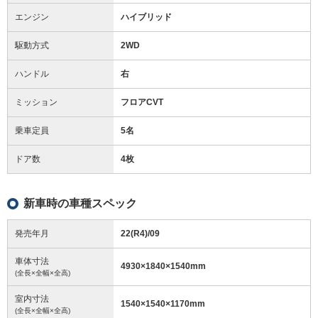
エンジン
ハイブリッド
駆動方式
2WD
ハンドル
右
ミッション
フロアCVT
乗車定員
5名
ドア数
4枚
新車時の車種スペック
発売年月
22(R4)/09
車体寸法
4930
×
1840
×
1540
mm
(全長×全幅×全高)
室内寸法
1540
×
1540
×
1170
mm
(全長×全幅×全高)