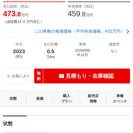
支払総額（税込）
本体価格（税込）
473
459
.8
.8
万円
万円
（諸経費14 .0 万円含む）
この車種の相場価格（平均本体価格：432万円）
年式
走行距離
車検
修復歴
2023
0.5
2026(R8)
なし
年10月
(R5)
万km
無
見積もり・在庫確認
料
購入
販売店
車種
状態
装備
プラン
情報
スペック
状態