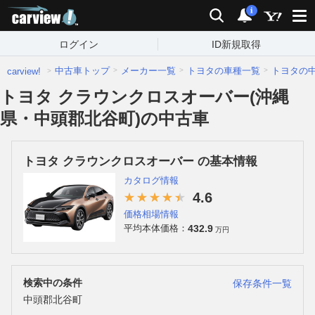
carview!
検索
通知
i
ログイン
ID新規取得
中古車トップ
メーカー一覧
トヨタの車種一覧
トヨタの
carview!
トヨタ クラウンクロスオーバー(沖縄
県・中頭郡北谷町)の中古車
トヨタ クラウンクロスオーバー の基本情報
カタログ情報
4.6
価格相場情報
432.9
平均本体価格：
万円
検索中の条件
保存条件一覧
中頭郡北谷町