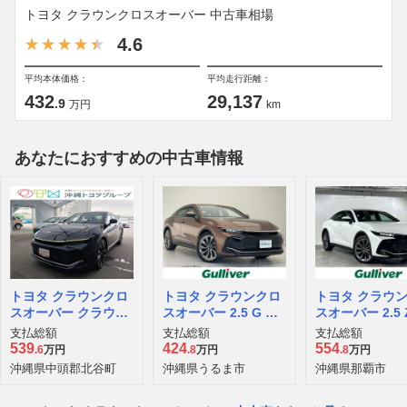
トヨタ クラウンクロスオーバー 中古車相場
4.6
平均本体価格：
平均走行距離：
432
29,137
.9
万円
km
あなたにおすすめの中古車情報
トヨタ クラウンクロ
トヨタ クラウンクロ
トヨタ クラウ
スオーバー クラウン
スオーバー 2.5 G ア
スオーバー 2.5 Z
HEVクロスオーバー
ドバンスト レザー パ
our 4WD
支払総額
支払総額
支払総額
アドバ
ッケージ E-Four 4W
539
424
554
.6
万円
.8
万円
.8
万円
D
沖縄県中頭郡北谷町
沖縄県うるま市
沖縄県那覇市