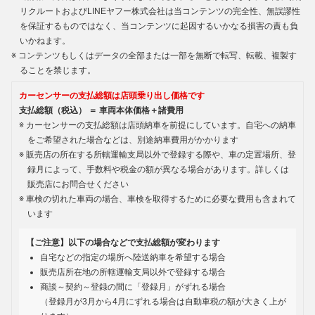
リクルートおよびLINEヤフー株式会社は当コンテンツの完全性、無誤謬性
を保証するものではなく、当コンテンツに起因するいかなる損害の責も負
いかねます。
コンテンツもしくはデータの全部または一部を無断で転写、転載、複製す
ることを禁じます。
カーセンサーの支払総額は店頭乗り出し価格です
支払総額（税込） ＝ 車両本体価格＋諸費用
カーセンサーの支払総額は店頭納車を前提にしています。自宅への納車
をご希望された場合などは、別途納車費用がかかります
販売店の所在する所轄運輸支局以外で登録する際や、車の定置場所、登
録月によって、手数料や税金の額が異なる場合があります。詳しくは
販売店にお問合せください
車検の切れた車両の場合、車検を取得するために必要な費用も含まれて
います
【ご注意】以下の場合などで支払総額が変わります
自宅などの指定の場所へ陸送納車を希望する場合
販売店所在地の所轄運輸支局以外で登録する場合
商談～契約～登録の間に「登録月」がずれる場合
（登録月が3月から4月にずれる場合は自動車税の額が大きく上が