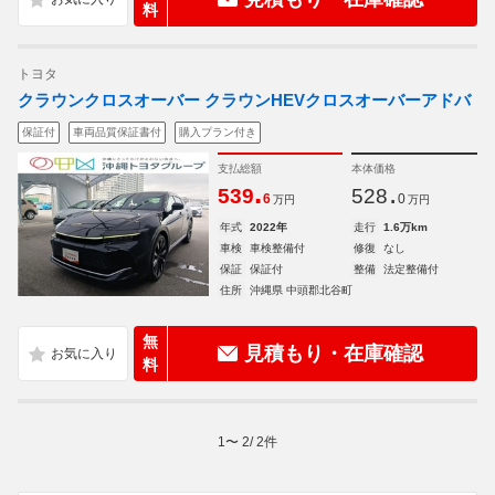
料
トヨタ
クラウンクロスオーバー クラウンHEVクロスオーバーアドバ
保証付
車両品質保証書付
購入プラン付き
支払総額
本体価格
.
.
539
528
6
0
万円
万円
年式
2022年
走行
1.6万km
車検
車検整備付
修復
なし
保証
保証付
整備
法定整備付
住所
沖縄県 中頭郡北谷町
無
見積もり・在庫確認
料
1
〜
2
/
2
件