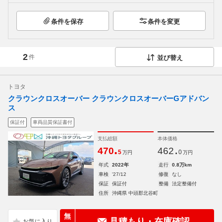
条件を保存
条件を変更
2
件
並び替え
トヨタ
クラウンクロスオーバー クラウンクロスオーバーGアドバン
ス
保証付
車両品質保証書付
支払総額
本体価格
.
.
470
462
5
0
万円
万円
年式
2022年
走行
0.8万km
車検
'27/12
修復
なし
保証
保証付
整備
法定整備付
住所
沖縄県 中頭郡北谷町
無
見積もり・在庫確認