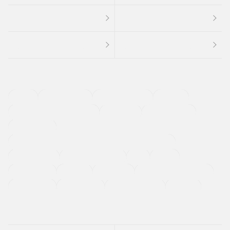
４ＷＤ
定期点検記録簿
ワンオーナーカー
福祉車両
メーカー系販売店取り扱い車
修復歴無し
アルミホイール
寒冷地仕様車
過給機設定モデル（ターボ・スーパーチャージャーなど)
ETC
CDプレーヤー
カーナビゲーション
禁煙車
法定整備付き
保証付き
エアバッグ
ディスチャージドランプ
支払総顔あり
クーポンあり
車両品質評価書付
新着車両