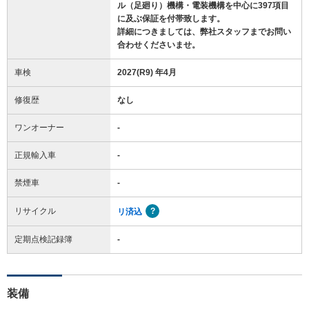
ル（足廻り）機構・電装機構を中心に397項目
に及ぶ保証を付帯致します。
詳細につきましては、弊社スタッフまでお問い
合わせくださいませ。
車検
2027(R9) 年4月
修復歴
なし
ワンオーナー
-
正規輸入車
-
禁煙車
-
リサイクル
リ済込
定期点検記録簿
-
装備