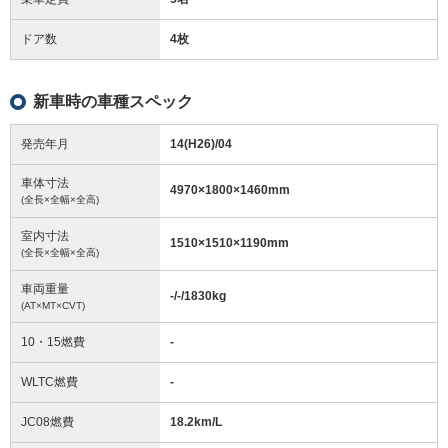
ドア数
4枚
新車時の車種スペック
発売年月
14(H26)/04
車体寸法
4970
×
1800
×
1460
mm
(全長×全幅×全高)
室内寸法
1510
×
1510
×
1190
mm
(全長×全幅×全高)
車両重量
-/-/1830
kg
(AT×MT×CVT)
10・15燃費
-
WLTC燃費
-
JC08燃費
18.2km/L