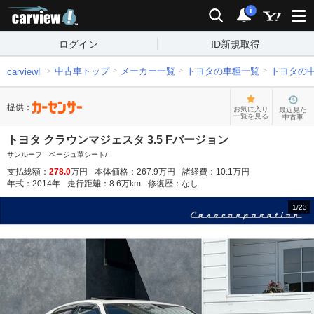
carview!
検索
通知
i
ログイン
ID新規取得
中古車トップ
メーカー一覧
トヨタの車種一覧
トヨタの
carview!
提供：
お気に入り
最近見た
一覧を見る
中古車
トヨタ クラウンマジェスタ 3.5 Fバージョン
サンルーフ ベージュ革シート/
支払総額：
278.0
万円
本体価格：
267.9
万円
諸経費：
10.1
万円
年式：
2014
年
走行距離：
8.6
万km
修復歴：
なし
1
/
23