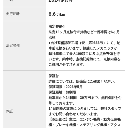
(H26)
年
8.6
走行距離
万km
法定整備付
法定12ヶ月点検付※貨物など一部車両は6ヶ月
点検
●自社整備認証工場（愛 第9666号）にて、納
法定整備
車前点検を行います。熟練したメカニックが、
弊社基準にて最大100項目に及ぶ点検整備を行
います。納車時、点検記録簿にて、点検内容を
ご説明させて頂きます。
保証付
詳細については、販売店にご確認ください。
保証期限：2026年5月
保証距離：無制限
納車日から14日間 30万円まで、無料保証を付
帯しております。
14日以降の故障につきましては、弊社スタッフ
保証
までお問い合わせくださいませ。
【保証部位】主に、エンジン機構・動力伝達機
構・ブレーキ機構・ステアリング機構・アクス