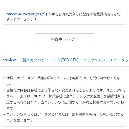
Yahoo! JAPAN IDでログイン
するとお気に入りに登録や複数見積もりがで
きるようになります。
中古車トップへ
新車カタログ
トヨタ(TOYOTA)
クラウンマジェスタ
クラ
carview!
※仕様・オプション・装備の詳細については各販売店にお問い合わせくださ
い。
※当情報の内容は各社により予告なく変更されることがあります。また、(株)リ
クルートおよびLINEヤフー株式会社は当コンテンツの完全性、無誤謬性を保
証するものではなく、当コンテンツに起因するいかなる損害の責も負いかね
ます。
※コンテンツもしくはデータの全部または一部を無断で転写、転載、複製する
ことを禁じます。