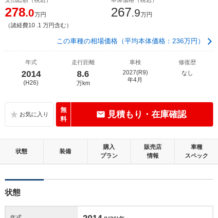
278
267
.0
.9
万円
万円
（諸経費10 .1 万円含む）
この車種の相場価格（平均本体価格：236万円）
年式
走行距離
車検
修復歴
2014
8.6
2027(R9)
なし
年4月
(H26)
万km
無
見積もり・在庫確認
料
購入
販売店
車種
状態
装備
プラン
情報
スペック
状態
2014
年式