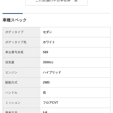
車種スペック
ボディタイプ
セダン
ボディタイプ色
ホワイト
車台番号末尾
589
排気量
3500cc
エンジン
ハイブリッド
駆動方式
2WD
ハンドル
右
ミッション
フロアCVT
乗車定員
5名