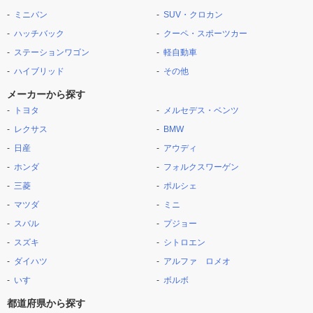
ミニバン
SUV・クロカン
ハッチバック
クーペ・スポーツカー
ステーションワゴン
軽自動車
ハイブリッド
その他
メーカーから探す
トヨタ
メルセデス・ベンツ
レクサス
BMW
日産
アウディ
ホンダ
フォルクスワーゲン
三菱
ポルシェ
マツダ
ミニ
スバル
プジョー
スズキ
シトロエン
ダイハツ
アルファ ロメオ
いすゞ
ボルボ
都道府県から探す