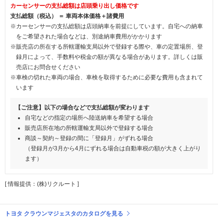
カーセンサーの支払総額は店頭乗り出し価格です
支払総額（税込） ＝ 車両本体価格＋諸費用
※カーセンサーの支払総額は店頭納車を前提にしています。自宅への納車
をご希望された場合などは、別途納車費用がかかります
※販売店の所在する所轄運輸支局以外で登録する際や、車の定置場所、登
録月によって、手数料や税金の額が異なる場合があります。詳しくは販
売店にお問合せください
※車検の切れた車両の場合、車検を取得するために必要な費用も含まれて
います
【ご注意】以下の場合などで支払総額が変わります
自宅などの指定の場所へ陸送納車を希望する場合
販売店所在地の所轄運輸支局以外で登録する場合
商談～契約～登録の間に「登録月」がずれる場合
（登録月が3月から4月にずれる場合は自動車税の額が大きく上がり
ます）
[ 情報提供：(株)リクルート ]
トヨタ クラウンマジェスタのカタログを見る