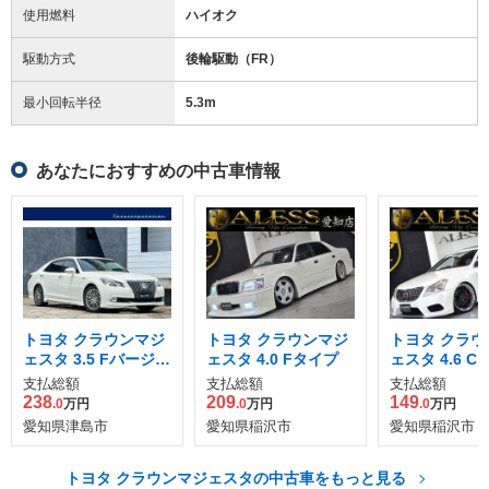
使用燃料
ハイオク
駆動方式
後輪駆動（FR）
最小回転半径
5.3
m
あなたにおすすめの中古車情報
トヨタ クラウンマジ
トヨタ クラウンマジ
トヨタ クラウ
ェスタ 3.5 Fバージョ
ェスタ 4.0 Fタイプ
ェスタ 4.6 
ン
支払総額
支払総額
支払総額
238
209
149
.0
万円
.0
万円
.0
万円
愛知県津島市
愛知県稲沢市
愛知県稲沢市
トヨタ クラウンマジェスタの中古車をもっと見る