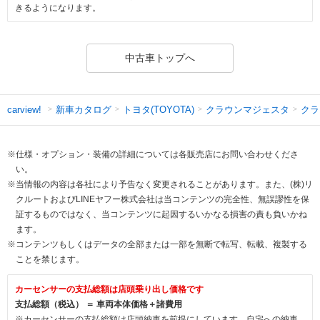
きるようになります。
中古車トップへ
新車カタログ
トヨタ(TOYOTA)
クラウンマジェスタ
クラ
carview!
※仕様・オプション・装備の詳細については各販売店にお問い合わせくださ
い。
※当情報の内容は各社により予告なく変更されることがあります。また、(株)リ
クルートおよびLINEヤフー株式会社は当コンテンツの完全性、無誤謬性を保
証するものではなく、当コンテンツに起因するいかなる損害の責も負いかね
ます。
※コンテンツもしくはデータの全部または一部を無断で転写、転載、複製する
ことを禁じます。
カーセンサーの支払総額は店頭乗り出し価格です
支払総額（税込） ＝ 車両本体価格＋諸費用
※カーセンサーの支払総額は店頭納車を前提にしています。自宅への納車