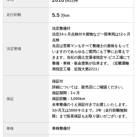
(H22)
年
5.5
走行距離
万km
法定整備付
法定24ヶ月点検付※貨物など一部車両は12ヶ月
点検
当店は営業マンもすべて整備士の資格をもって
法定整備
いますのであらゆるご質問にも丁寧にお答えで
きます。当社の国土交通省指定サ-ビス工場にて
整備・車検・板金塗装が出来ます。（近畿運輸
局指定工場 近指大第2211）
保証付
詳細については、販売店にご確認ください。
保証期間：3ヶ月
保証
保証距離：3,000km
全車整備のうえ保証付きでお渡しいたします。
3か月又は3000キロまで。3年（走行距離無制
限）まで延長保証もお取り扱いがございます。
車検
車検整備付