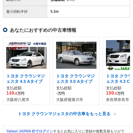
最小回転半径
5.3
m
あなたにおすすめの中古車情報
トヨタ クラウンマジ
トヨタ クラウンマジ
トヨタ クラウ
ェスタ 4.3 Aタイプ
ェスタ 3.0 Aタイプ
ェスタ 4.3 C
パッケージ
支払総額
支払総額
支払総額
149
-
199
.8
万円
万円
.0
万円
大阪府八尾市
大阪府寝屋川市
奈良県奈良市
トヨタ クラウンマジェスタの中古車をもっと見る
Yahoo! JAPAN IDでログイン
するとお気に入りに登録や複数見積もりがで