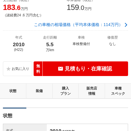
183
159
.6
.0
万円
万円
（諸経費24 .6 万円含む）
この車種の相場価格（平均本体価格：114万円）
年式
走行距離
車検
修復歴
2010
5.5
車検整備付
なし
(H22)
万km
無
見積もり・在庫確認
料
購入
販売店
車種
状態
装備
プラン
情報
スペック
状態
2010
年式