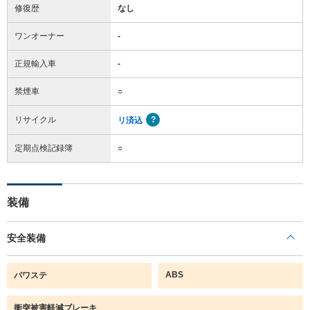
修復歴
なし
ワンオーナー
-
正規輸入車
-
禁煙車
○
リサイクル
リ済込
定期点検記録簿
○
装備
安全装備
ABS
パワステ
衝突被害軽減ブレーキ