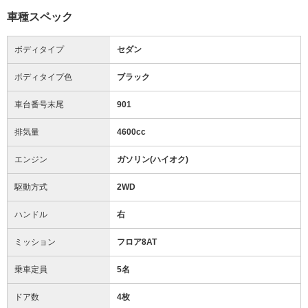
車種スペック
ボディタイプ
セダン
ボディタイプ色
ブラック
車台番号末尾
901
排気量
4600cc
エンジン
ガソリン(ハイオク)
駆動方式
2WD
ハンドル
右
ミッション
フロア8AT
乗車定員
5名
ドア数
4枚