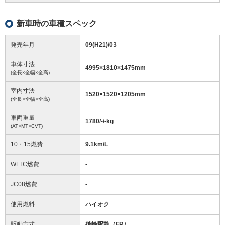
新車時の車種スペック
発売年月
09(H21)/03
車体寸法
4995
×
1810
×
1475
mm
(全長×全幅×全高)
室内寸法
1520
×
1520
×
1205
mm
(全長×全幅×全高)
車両重量
1780/-/-
kg
(AT×MT×CVT)
10・15燃費
9.1km/L
WLTC燃費
-
JC08燃費
-
使用燃料
ハイオク
駆動方式
後輪駆動（FR）