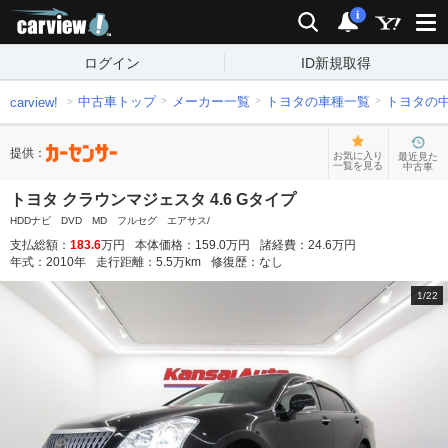
carview!
検索
通知
i
ログイン
ID新規取得
中古車トップ
メーカー一覧
トヨタの車種一覧
トヨタの
carview!
提供：
お気に入り
最近見た
一覧を見る
中古車
トヨタ クラウンマジェスタ 4.6 Gタイプ
HDDナビ DVD MD フルセグ エアサス/
支払総額：
183.6
万円
本体価格：
159.0
万円
諸経費：
24.6
万円
年式：
2010
年
走行距離：
5.5
万km
修復歴：
なし
1
/
22