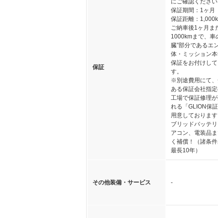
にご確認ください
保証期間：1ヶ月
保証距離：1,000
ご納車後1ヶ月ま
1000kmまで、車
臓”部分であるエ
体・ミッション本
保証をお付けして
保証
す。
※別途費用にて、
ある保証会社指定
工場で保証修理が
れる「GLION保
用意しております
ブリッドバッテリ
アコン、電装品ま
く補償！（諸条件
最長10年）
その他装備・サービス
-