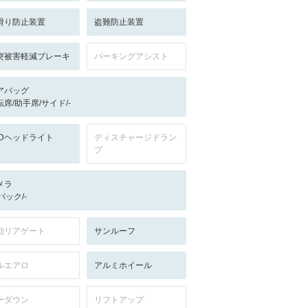
滑り防止装置
盗難防止装置
突被害軽減ブレーキ
パーキングアシスト
アバッグ
転席/助手席/サイド/-
EDヘッドライト
ディスチャージドラン
プ
メラ
-/バック/-
動リアゲート
サンルーフ
ルエアロ
アルミホイール
ーダウン
リフトアップ