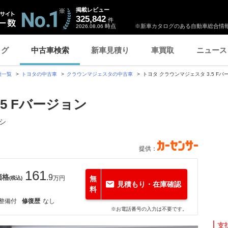
掲載レビュー
325,842
件
時点
※新車カタログのある自動車総合情報
2026.08.06
ログ
中古車検索
新車見積り
車買取
ニュース
種一覧
トヨタの中古車
クラウンマジェスタの中古車
トヨタ クラウンマジェスタ 3.5 F
5 Fバージョン
シ
提供：
161
価格
.9
万円
無
(税込)
見積もり・在庫確認
料
整備付
修復歴
なし
※お電話番号の入力は不要です。
支