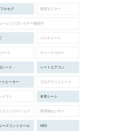
V:フルセグ
後席モニター
ュージックプレイヤー接続可
C
ベンチシート
列シート
ウォークスルー
動シート
シートエアコン
ートヒーター
フルフラットシート
ットマン
本革シート
イドリングストップ
障害物センサー
ルーズコントロール
ABS