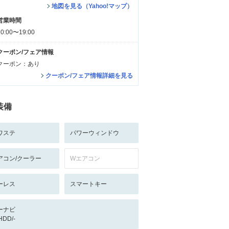
地図を見る（Yahoo!マップ）
営業時間
10:00〜19:00
クーポン/フェア情報
クーポン：あり
クーポン/フェア情報詳細を見る
装備
ワステ
パワーウィンドウ
アコン/クーラー
Wエアコン
ーレス
スマートキー
ーナビ
/HDD/-