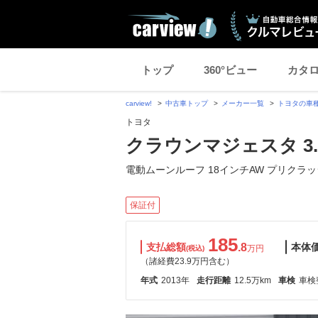
トップ
360°ビュー
カタ
carview!
中古車トップ
メーカー一覧
トヨタの車
トヨタ
クラウンマジェスタ 3.
電動ムーンルーフ 18インチAW プリクラッ
保証付
185
支払総額
.8
本体
万円
(税込)
（諸経費23.9万円含む）
年式
2013年
走行距離
12.5万km
車検
車検