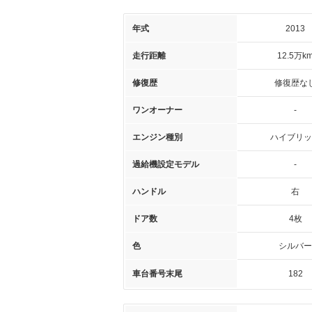
年式
2013
走行距離
12.5万k
修復歴
修復歴な
ワンオーナー
-
エンジン種別
ハイブリッ
過給機設定モデル
-
ハンドル
右
ドア数
4枚
色
シルバー
車台番号末尾
182