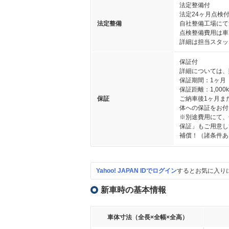
法定整備付
法定24ヶ月点検
法定整備
自社整備工場にて
点検整備費用は車
詳細は担当スタッ
保証付
詳細については、
保証期間：1ヶ月
保証距離：1,000
保証
ご納車後1ヶ月ま
体への保証をお付
※別途費用にて、
保証」もご用意し
補償！（諸条件あ
Yahoo! JAPAN IDでログイン
するとお気に入り
新車時の基本情報
車体寸法（全長×全幅×全高）