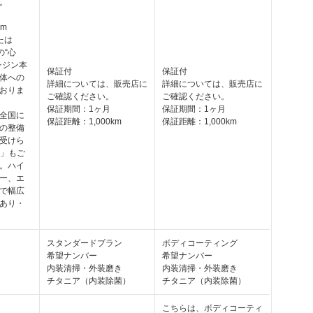
。
km
たは
の“心
ンジン本
保証付
保証付
体への
詳細については、販売店に
詳細については、販売店に
おりま
ご確認ください。
ご確認ください。
保証期間：1ヶ月
保証期間：1ヶ月
全国に
保証距離：1,000km
保証距離：1,000km
の整備
受けら
証」もご
。ハイ
ー、エ
で幅広
あり・
スタンダードプラン
ボディコーティング
希望ナンバー
希望ナンバー
内装清掃・外装磨き
内装清掃・外装磨き
チタニア（内装除菌）
チタニア（内装除菌）
こちらは、ボディコーティ