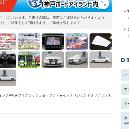
く）にございます。ご来店の際は、事前にご連絡をいただきますよう、
よび、ご試乗もして頂けるよう、ご準備を致します！
パ
エ
インチAW★プリクラッシュセーフティ★インテリジェントクリアランス
キ
カ
-/-