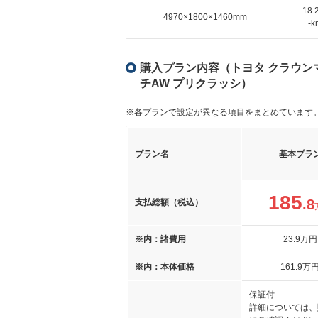
18
4970×1800×1460mm
-
購入プラン内容（トヨタ クラウンマジ
チAW プリクラッシ）
※各プランで設定が異なる項目をまとめています
プラン名
基本プラ
185
.8
支払総額（税込）
※内：諸費用
23
.9
万円
※内：本体価格
161
.9
万
保証付
詳細については、