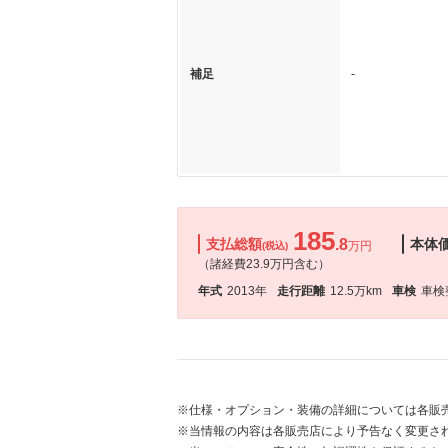
補足
-
185
支払総額
.8
本体
万円
(税込)
（諸経費23.9万円含む）
年式
2013年
走行距離
12.5万km
車検
車検
※仕様・オプション・装備の詳細については各販
※当情報の内容は各販売店により予告なく変更され