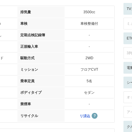
T
排気量
3500cc
m
車検
車検整備付
ミ
し
定期点検記録簿
-
ET
正規輸入車
-
3
ド
駆動方式
2WD
電
ミッション
フロアCVT
乗車定員
5名
シ
ボディタイプ
セダン
オ
禁煙車
-
ア
リサイクル
リ済込
ク