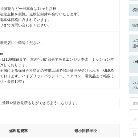
付※貨物など一部車両は12ヶ月点検
横
法定点検を実施、点検記録簿を発行いたします。
両本体価格に含まれています。
フまでお問い合わせください。
衝
エ
販売店にご確認ください。
運
km
たは1000kmまで、車の“心臓”部分であるエンジン本体・ミッション本
L
けしております。
全国にある保証会社指定の整備工場で保証修理が受けられる「GLION
ております。ハイブリッドバッテリー、エアコン、電装品まで幅広く
り・最長10年）
カ
-/
に登録や複数見積もりができるようになります。
電
フ
燃料消費率
最小回転半径
ロ