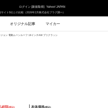
ログイン
[
新規取得
]
Yahoo! JAPAN
サイト5社との比較（2026年2月株式会社プラグ調べ）
オリジナル記事
マイカー
バージョン 電動ムーンルーフ 18インチAW プリクラッシ
払総額
本体価格
(税込)
(税込)