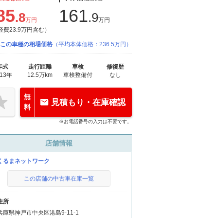
85
161
.8
.9
万円
万円
経費23.9万円含む）
この車種の相場価格
（平均本体価格：236.5万円）
年式
走行距離
車検
修復歴
013年
12.5万km
車検整備付
なし
無
見積もり・在庫確認
料
※お電話番号の入力は不要です。
店舗情報
くるまネットワーク
この店舗の中古車在庫一覧
住所
兵庫県神戸市中央区港島9-11-1