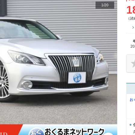
1
/
20
1
（諸
2
お