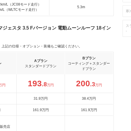
.2km/L（JC08モード走行）
5.3m
km/L（WLTCモード走行）
寒
ス
ェスタ 3.5 Fバージョン 電動ムーンルーフ 18イン
-
。上記の仕様・オプション・装備もご確認ください。
Bプラン
Aプラン
ン
コーティング＋スタンダー
スタンダードプラン
ドプラン
193
200
.8
.3
万円
万円
万円
31
.9
万円
38
.4
万円
円
161
.9
万円
161
.9
万円
販売店