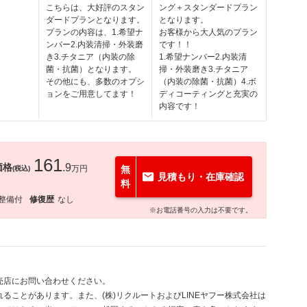
こちらは、大好評のスタン
ング＋スタンダードプラン
ダードプランとなります。
となります。
プランの内容は、1.希望ナ
お客様から大人気のプラン
ンバー2.内装清掃・外装磨
です！！
き3.チタニア（内装の除
1.希望ナンバー2.内装清
菌・抗菌）となります。
掃・外装磨き3.チタニア
その他にも、多数のオプシ
（内装の除菌・抗菌）4.ボ
ョンをご用意してます！
ディコーティングと充実の
内容です！
161
価格
.9
万円
無
(税込)
見積もり・在庫確認
料
整備付
修復歴
なし
※お電話番号の入力は不要です。
売店にお問い合わせください。
ることがあります。また、(株)リクルートおよびLINEヤフー株式会社は