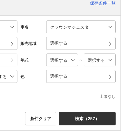
保存条件一覧
車名
選択する
販売地域
～
年式
選択する
色
上限なし
条件クリア
検索（
257
）