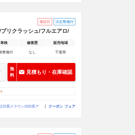
保証付
法定整備付
革/プリクラッシュ/フルエアロ/
車検
修復歴
販売地域
検整備付
なし
千葉県
無
見積もり・在庫確認
料
20系クラウン/200系ア
クーポン
フェア