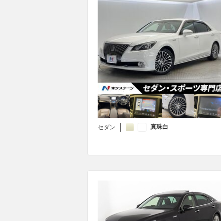
真珠白
セダン