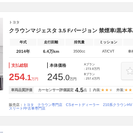
トヨタ
クラウンマジェスタ 3.5 Fバージョン 禁煙車/黒本
年式
走行距離
排気量
ミッション
2014年
6.4万km
3500cc
AT/CVT
車
Aプラン
支払総額
本体価格
: 273.9万円
254
245
Bプラン
.1
.0
万円
万円
: 257.4万円
4.5
車両品質評価
カーセンサー評価認定
点
内装:
外装:
販売店：
トヨタ クラウン専門店 CSオートディーラー 210系クラウンHV 2
スリート/中古車専門店