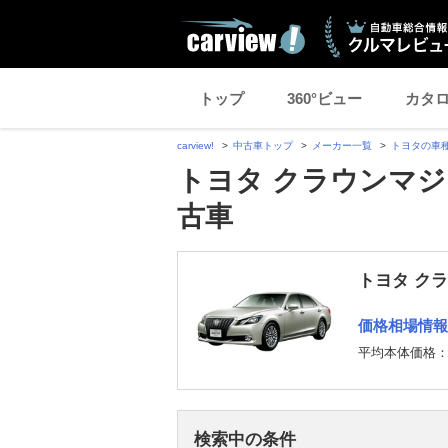
トップ
360°ビュー
カタ
carview!
中古車トップ
メーカー一覧
トヨタの車
トヨタ クラウンマジ
古車
トヨタ ク
価格相場情報
平均本体価格
検索中の条件