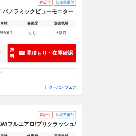
保証付
法定整備付
ィア パノラミックビューモニター
車検
修復歴
販売地域
28年6月
なし
大阪府
無
見積もり・在庫確認
料
クーポン
フェア
保証付
法定整備付
8AW/フルエアロ/プリクラッシュ/