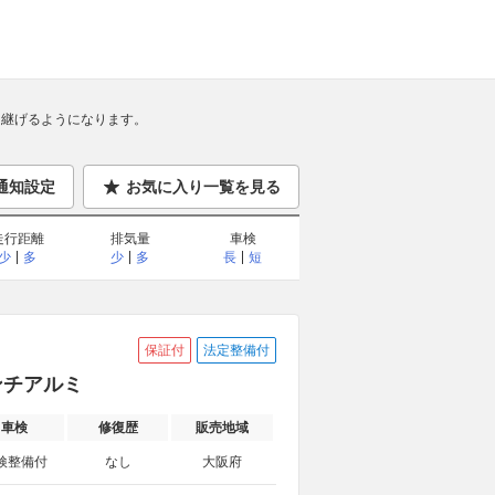
継げるようになります。
通知設定
お気に入り一覧を見る
走行距離
排気量
車検
少
多
少
多
長
短
保証付
法定整備付
インチアルミ
車検
修復歴
販売地域
検整備付
なし
大阪府