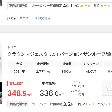
4
車両品質評価
カーセンサー評価認定
点
内装:
外装:
販売店：
ネクステージ 伊勢崎店
トヨタ
クラウンマジェスタ 3.5 Fバージョン サンルーフ/全
年式
走行距離
排気量
ミッション
2014年
3.7万km
3500cc
AT/CVT
車
Aプラン
支払総額
本体価格
: 368.3万円
348
338
Bプラン
.5
.0
万円
万円
: 351.8万円
3.5
車両品質評価
カーセンサー評価認定
点
内装:
外装: