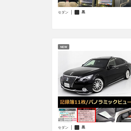
黒
セダン
NEW
黒
セダン