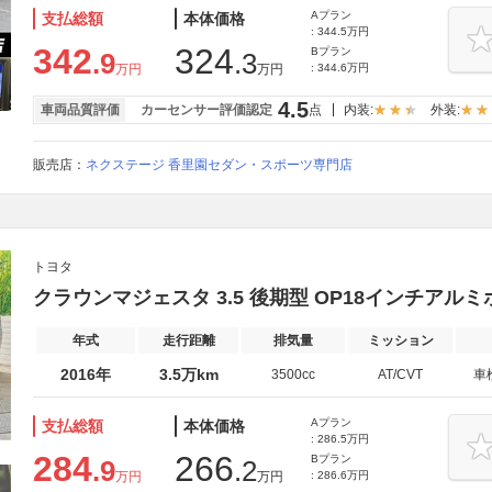
Aプラン
支払総額
本体価格
: 344.5万円
342
324
Bプラン
.9
.3
万円
万円
: 344.6万円
4.5
車両品質評価
カーセンサー評価認定
点
内装:
外装:
販売店：
ネクステージ 香里園セダン・スポーツ専門店
トヨタ
クラウンマジェスタ 3.5 後期型 OP18インチアル
年式
走行距離
排気量
ミッション
2016年
3.5万km
3500cc
AT/CVT
車
Aプラン
支払総額
本体価格
: 286.5万円
284
266
Bプラン
.9
.2
万円
万円
: 286.6万円