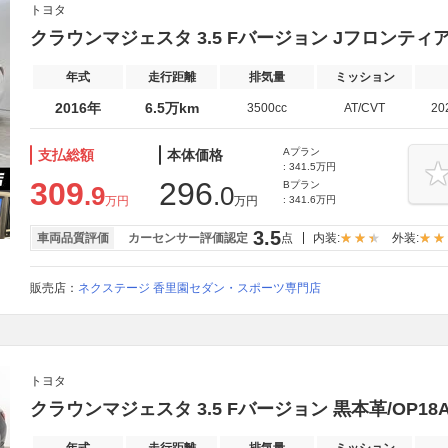
トヨタ
クラウンマジェスタ 3.5 Fバージョン Jフロンテ
年式
走行距離
排気量
ミッション
2016年
6.5万km
3500cc
AT/CVT
20
Aプラン
支払総額
本体価格
: 341.5万円
309
296
Bプラン
.9
.0
万円
万円
: 341.6万円
3.5
車両品質評価
カーセンサー評価認定
点
内装:
外装:
販売店：
ネクステージ 香里園セダン・スポーツ専門店
トヨタ
クラウンマジェスタ 3.5 Fバージョン 黒本革/OP1