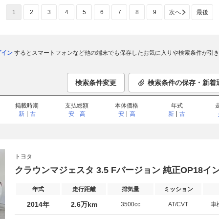
1
2
3
4
5
6
7
8
9
次へ
最後
ログイン
するとスマートフォンなど他の端末でも保存したお気に入りや検索条件が引き
検索条件変更
検索条件の保存・新着
掲載時期
支払総額
本体価格
年式
新
古
安
高
安
高
新
古
トヨタ
クラウンマジェスタ 3.5 Fバージョン 純正OP18
年式
走行距離
排気量
ミッション
2014年
2.6万km
3500cc
AT/CVT
車