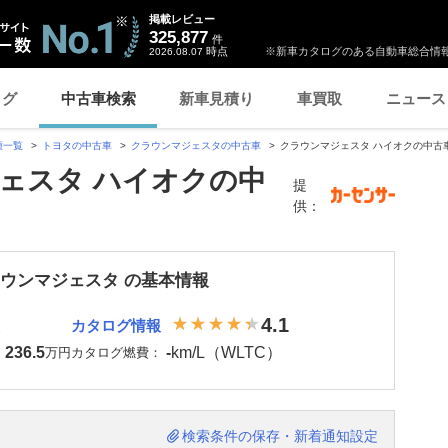
掲載レビュー
325,877
件
時点
※新車カタログのある自動車総合情報
2026.08.07
ログ
中古車検索
新車見積り
車買取
ニュース
種一覧
トヨタの中古車
クラウンマジェスタの中古車
クラウンマジェスタ ハイオクの中古
ェスタ ハイオクの中
提
供：
ラウンマジェスタ の基本情報
4.1
カタログ情報
236.5
-
km/L（WLTC）
：
万円
カタログ燃費：
検索条件の保存・新着通知設定