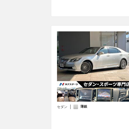
薄銀
セダン