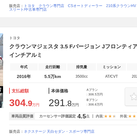
販売店：
トヨタ クラウン専門店 CSオートディーラー 210系クラウンHV 2
スリート/中古車専門店
トヨタ
クラウンマジェスタ 3.5 Fバージョン Jフロンティ
インチアルミ
年式
走行距離
排気量
ミッション
2016年
5.5万km
3500cc
AT/CVT
20
Aプラン
支払総額
本体価格
: 306.5万円
304
291
Bプラン
.9
.8
万円
万円
: 306.6万円
4.5
車両品質評価
カーセンサー評価認定
点
内装:
外装:
販売店：
ネクステージ 天白セダン・スポーツ専門店