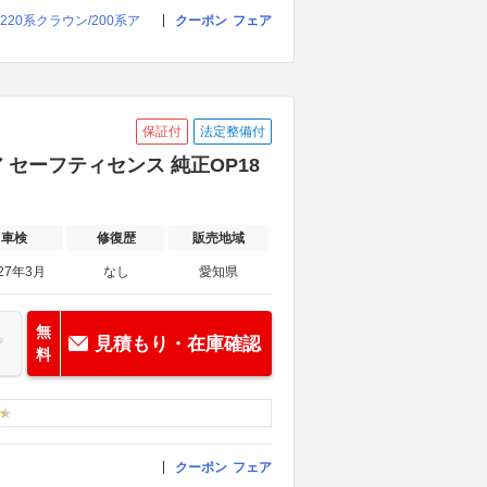
20系クラウン/200系ア
クーポン
フェア
保証付
法定整備付
ア セーフティセンス 純正OP18
車検
修復歴
販売地域
27年3月
なし
愛知県
無
見積もり・在庫確認
料
クーポン
フェア