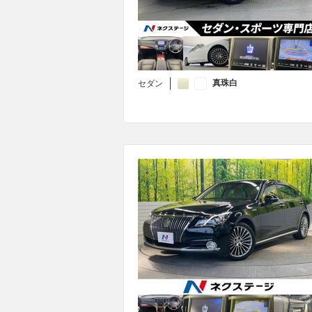
真珠白
セダン