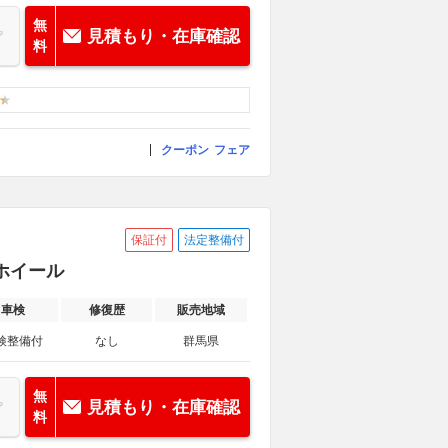
無
見積もり・在庫確認
料
クーポン
フェア
保証付
法定整備付
ミホイール
車検
修復歴
販売地域
検整備付
なし
群馬県
無
見積もり・在庫確認
料