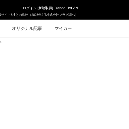
ログイン
[
新規取得
]
Yahoo! JAPAN
サイト5社との比較（2026年2月株式会社プラグ調べ）
オリジナル記事
マイカー
車