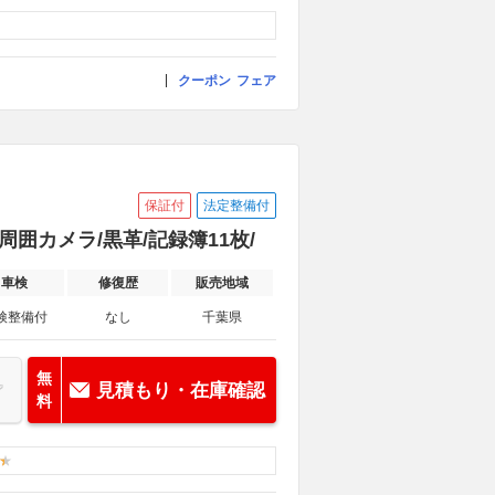
クーポン
フェア
保証付
法定整備付
周囲カメラ/黒革/記録簿11枚/
車検
修復歴
販売地域
検整備付
なし
千葉県
無
見積もり・在庫確認
料