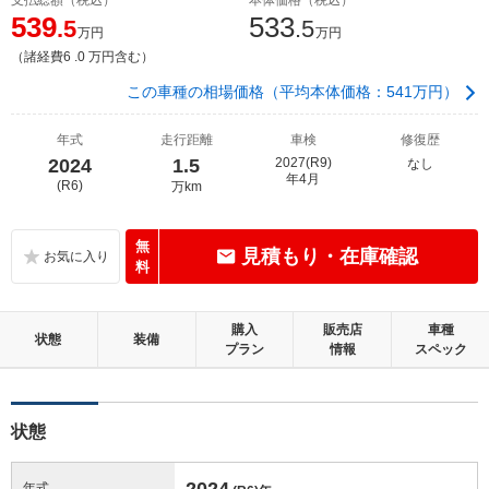
539
533
.5
.5
万円
万円
（諸経費6 .0 万円含む）
この車種の相場価格（平均本体価格：541万円）
年式
走行距離
車検
修復歴
2024
1.5
2027(R9)
なし
年4月
(R6)
万km
無
見積もり・在庫確認
料
購入
販売店
車種
状態
装備
プラン
情報
スペック
状態
2024
年式