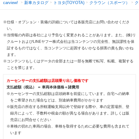
新車カタログ
トヨタ(TOYOTA)
クラウン（スポーツ）
ク
carview!
※仕様・オプション・装備の詳細については各販売店にお問い合わせくださ
い。
※当情報の内容は各社により予告なく変更されることがあります。また、(株)リ
クルートおよびLINEヤフー株式会社は当コンテンツの完全性、無誤謬性を保
証するものではなく、当コンテンツに起因するいかなる損害の責も負いかね
ます。
※コンテンツもしくはデータの全部または一部を無断で転写、転載、複製する
ことを禁じます。
カーセンサーの支払総額は店頭乗り出し価格です
支払総額（税込） ＝ 車両本体価格＋諸費用
※カーセンサーの支払総額は店頭納車を前提にしています。自宅への納車
をご希望された場合などは、別途納車費用がかかります
※販売店の所在する所轄運輸支局以外で登録する際や、車の定置場所、登
録月によって、手数料や税金の額が異なる場合があります。詳しくは販
売店にお問合せください
※車検の切れた車両の場合、車検を取得するために必要な費用も含まれて
います