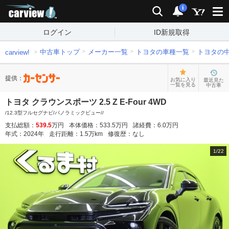
carview!
検索
通知
i
ログイン
ID新規取得
中古車トップ
メーカー一覧
トヨタの車種一覧
トヨタの
carview!
提供：
お気に入り
最近見た
一覧を見る
中古車
トヨタ クラウンスポーツ 2.5 Z E-Four 4WD
/12.3型フルセグナビ/パノラミックビュー//
支払総額：
539.5
万円
本体価格：
533.5
万円
諸経費：
6.0
万円
年式：
2024
年
走行距離：
1.5
万km
修復歴：
なし
1
/
22