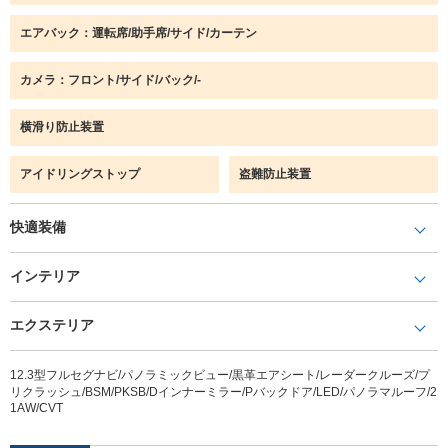
エアバック：運転席/助手席/サイド/カーテン
カメラ：フロント/サイド/バック/-
横滑り防止装置
アイドリングストップ
盗難防止装置
快適装備
インテリア
エクステリア
12.3型フルセグナビ/パノラミックビュー/黒革エアシート/レーダークルーズ/プ
リクラッシュ/BSM/PKSB/Dインナーミラー/Pバックドア/LED/パノラマルーフ/2
1AW/CVT