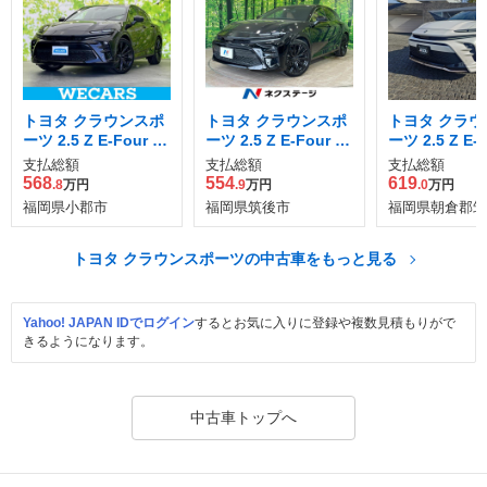
トヨタ クラウンスポ
トヨタ クラウンスポ
トヨタ クラウ
ーツ 2.5 Z E-Four 4
ーツ 2.5 Z E-Four 4
ーツ 2.5 Z E-F
WD
WD
WD
支払総額
支払総額
支払総額
568
554
619
.8
万円
.9
万円
.0
万円
福岡県小郡市
福岡県筑後市
福岡県朝倉郡筑
トヨタ クラウンスポーツの中古車をもっと見る
Yahoo! JAPAN IDでログイン
するとお気に入りに登録や複数見積もりがで
きるようになります。
中古車トップへ