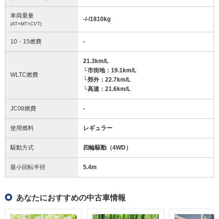
車両重量
-/-/1810
kg
(AT×MT×CVT)
10・15燃費
-
21.3km/L
└市街地：19.1km/L
WLTC燃費
└郊外：22.7km/L
└高速：21.6km/L
JC08燃費
-
使用燃料
レギュラー
駆動方式
四輪駆動（4WD）
最小回転半径
5.4
m
あなたにおすすめの中古車情報