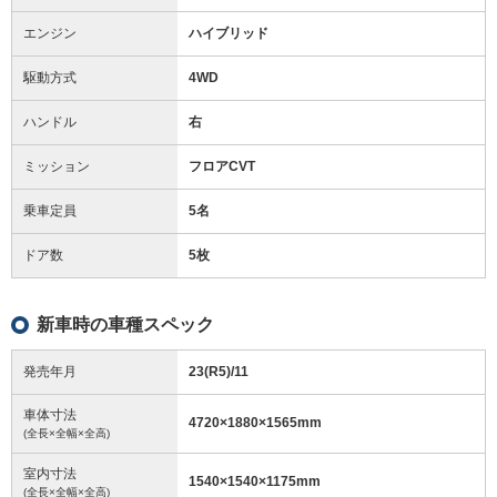
エンジン
ハイブリッド
駆動方式
4WD
ハンドル
右
ミッション
フロアCVT
乗車定員
5名
ドア数
5枚
新車時の車種スペック
発売年月
23(R5)/11
車体寸法
4720
×
1880
×
1565
mm
(全長×全幅×全高)
室内寸法
1540
×
1540
×
1175
mm
(全長×全幅×全高)