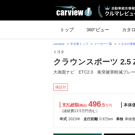
トップ
360°ビュー
カタ
carview!
中古車トップ
メーカー一覧
トヨタの車
トヨタ
クラウンスポーツ 2.5 Z 
大画面ナビ ETC2.0 衝突被害軽減ブレ
保証付
496
支払総額
.5
本体
万円
(税込)
（諸経費13.5万円含む）
年式
2023年
走行距離
0.9万km
車検
車検