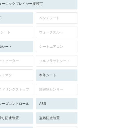
ュージックプレイヤー接続可
C
ベンチシート
列シート
ウォークスルー
動シート
シートエアコン
ートヒーター
フルフラットシート
ットマン
本革シート
イドリングストップ
障害物センサー
ルーズコントロール
ABS
滑り防止装置
盗難防止装置