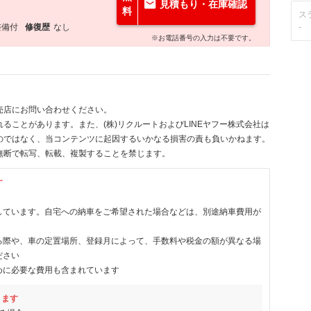
見積もり・在庫確認
料
ス
整備付
修復歴
なし
-
※お電話番号の入力は不要です。
売店にお問い合わせください。
ることがあります。また、(株)リクルートおよびLINEヤフー株式会社は
のではなく、当コンテンツに起因するいかなる損害の責も負いかねます。
無断で転写、転載、複製することを禁じます。
す
しています。自宅への納車をご希望された場合などは、別途納車費用が
る際や、車の定置場所、登録月によって、手数料や税金の額が異なる場
ださい
めに必要な費用も含まれています
ります