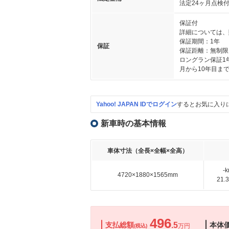
法定24ヶ月点検
保証付
詳細については、
保証期間：1年
保証
保証距離：無制限
ロングラン保証1
月から10年目ま
Yahoo! JAPAN IDでログイン
するとお気に入り
新車時の基本情報
車体寸法（全長×全幅×全高）
-
4720×1880×1565mm
21
496
支払総額
.5
本体
万円
(税込)