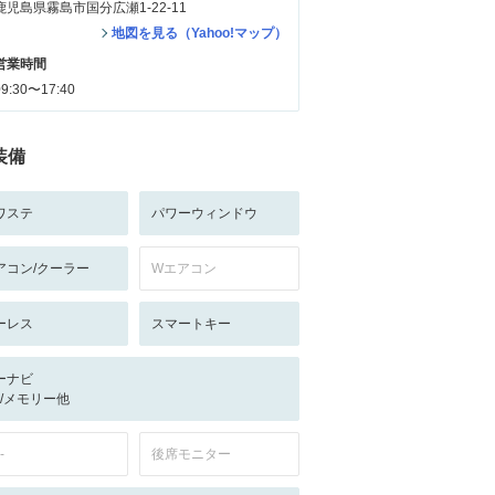
鹿児島県霧島市国分広瀬1-22-11
地図を見る（Yahoo!マップ）
営業時間
09:30〜17:40
装備
ワステ
パワーウィンドウ
アコン/クーラー
Wエアコン
ーレス
スマートキー
ーナビ
-/-/メモリー他
-
後席モニター