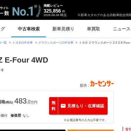
掲載レビュー
325,856
件
時点
※新車カタログのある自動車総合情報
2026.08.06
ログ
中古車検索
新車見積り
車買取
ニュース
種一覧
トヨタの中古車
クラウンスポーツの中古車
トヨタ クラウンスポーツ 2.5 Z E-Fo
E-Four 4WD
ーキ
提供：
483
価格
.0
万円
無
(税込)
見積もり・在庫確認
料
整備付
修復歴
なし
※お電話番号の入力は不要です。
支