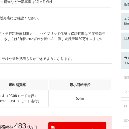
付※貨物など一部車両は12ヶ月点検
衝
販売店にご確認ください。
エ
運
年＜走行距離無制限＞ ＋ハイブリッド保証＜保証期間は初度登録年
L
で、もしくは3年間のいずれか長い方。但し走行距離20万キロまで＞
カ
に登録や複数見積もりができるようになります。
-/
電
燃料消費率
最小回転半径
フ
km/L（JC08モード走行）
5.4m
.3km/L（WLTCモード走行）
ロ
寒
483
価格
.0
万円
無
(税込)