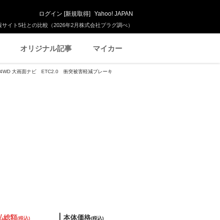
ログイン
[
新規取得
]
Yahoo! JAPAN
サイト5社との比較（2026年2月株式会社プラグ調べ）
オリジナル記事
マイカー
ur 4WD 大画面ナビ ETC2.0 衝突被害軽減ブレーキ
払総額
本体価格
(税込)
(税込)