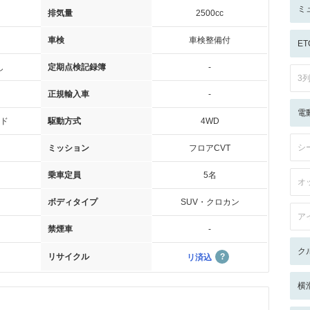
ミ
排気量
2500cc
車検
車検整備付
ET
し
定期点検記録簿
-
3
正規輸入車
-
電
ド
駆動方式
4WD
シ
ミッション
フロアCVT
乗車定員
5名
オ
ボディタイプ
SUV・クロカン
ア
禁煙車
-
ク
リサイクル
リ済込
横