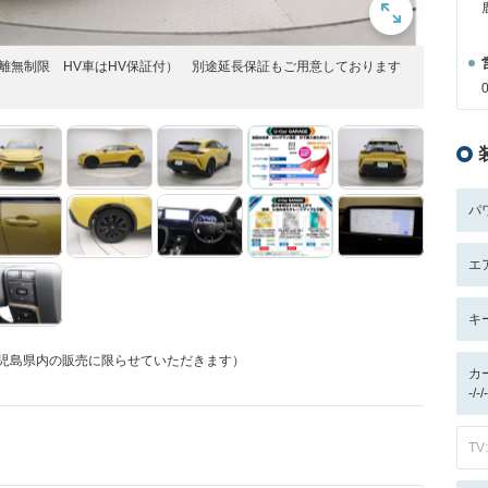
離無制限 HV車はHV保証付） 別途延長保証もご用意しております
パ
エ
キ
鹿児島県内の販売に限らせていただきます）
カ
-/
TV: