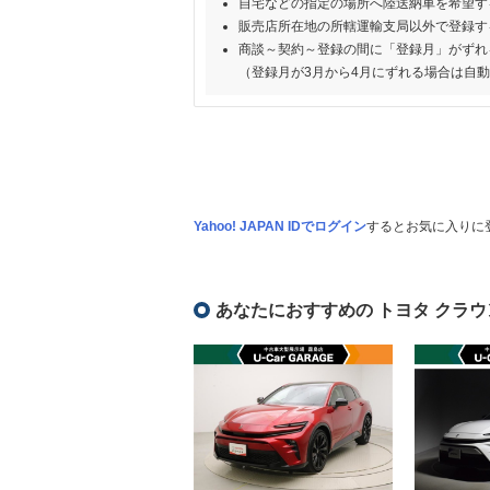
自宅などの指定の場所へ陸送納車を希望す
販売店所在地の所轄運輸支局以外で登録す
商談～契約～登録の間に「登録月」がずれ
（登録月が3月から4月にずれる場合は自
Yahoo! JAPAN IDでログイン
するとお気に入りに
あなたにおすすめの トヨタ クラウ