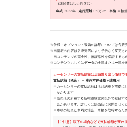
（諸経費13.5万円含む）
年式
2023年
走行距離
0.9万km
車検
車検
※仕様・オプション・装備の詳細については各販
※当情報の内容は各販売店により予告なく変更され
当コンテンツの完全性、無誤謬性を保証するも
※コンテンツもしくはデータの全部または一部を
カーセンサーの支払総額は店頭乗り出し価格で
支払総額（税込） ＝ 車両本体価格＋諸費用
※カーセンサーの支払総額は店頭納車を前提に
かかります
※販売店の所在する所轄運輸支局以外で登録す
合があります。詳しくは販売店にお問合せく
※車検の切れた車両の場合、車検を取得するた
【ご注意】以下の場合などで支払総額が変わ