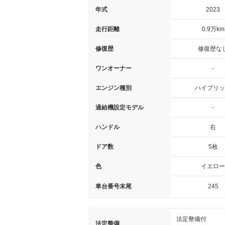
年式
2023
走行距離
0.9万km
修復歴
修復歴な
ワンオーナー
-
エンジン種別
ハイブリッ
過給機設定モデル
-
ハンドル
右
ドア数
5枚
色
イエロー
車台番号末尾
245
法定整備付
法定整備