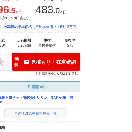
96
483
.5
.0
万円
万円
経費13.5万円含む）
この車種の相場価格
（平均本体価格：541.3万円）
年式
走行距離
車検
修復歴
023年
0.9万km
車検整備付
なし
無
見積もり・在庫確認
料
※お電話番号の入力は不要です。
店舗情報
児島トヨペット株式会社U-Car GARAGE 霧
店
この店舗の中古車在庫一覧
住所