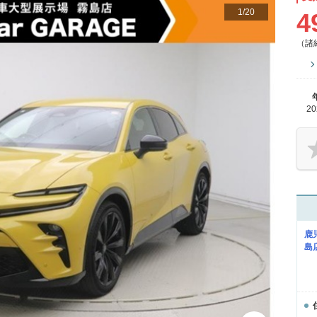
1
/
20
4
（諸
2
鹿
島