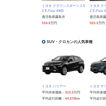
トヨタ クラウンスポーツ 2.5
トヨタ クラ
Z E-Four 4WD
Z E-Four 
鹿児島県霧島市
鹿児島県
518.5
万円
523.3
万円
SUV・クロカンの人気車種
トヨタ ハリアー
トヨタ ヤ
平均本体価格：
313.4
万円
平均本体
平均走行距離：
44,579
km
平均走行