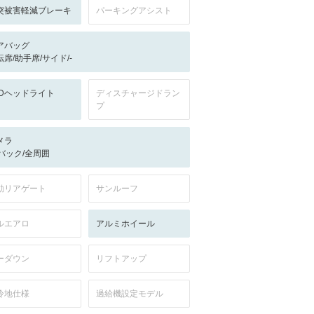
突被害軽減ブレーキ
パーキングアシスト
アバッグ
転席/助手席/サイド/-
EDヘッドライト
ディスチャージドラン
プ
メラ
-/バック/全周囲
動リアゲート
サンルーフ
ルエアロ
アルミホイール
ーダウン
リフトアップ
冷地仕様
過給機設定モデル