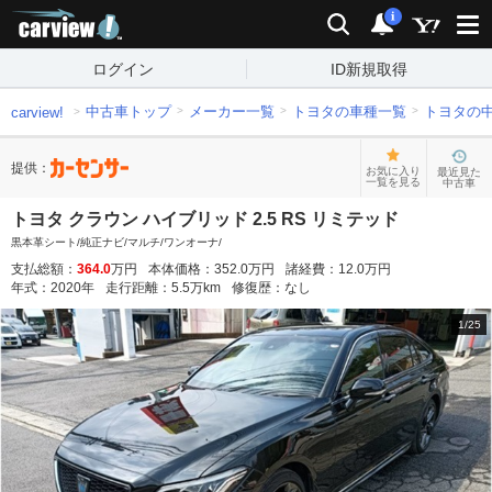
carview!
検索
通知
i
ログイン
ID新規取得
中古車トップ
メーカー一覧
トヨタの車種一覧
トヨタの
carview!
提供：
お気に入り
最近見た
一覧を見る
中古車
トヨタ クラウン ハイブリッド 2.5 RS リミテッド
黒本革シート/純正ナビ/マルチ/ワンオーナ/
支払総額：
364.0
万円
本体価格：
352.0
万円
諸経費：
12.0
万円
年式：
2020
年
走行距離：
5.5
万km
修復歴：
なし
1
/
25