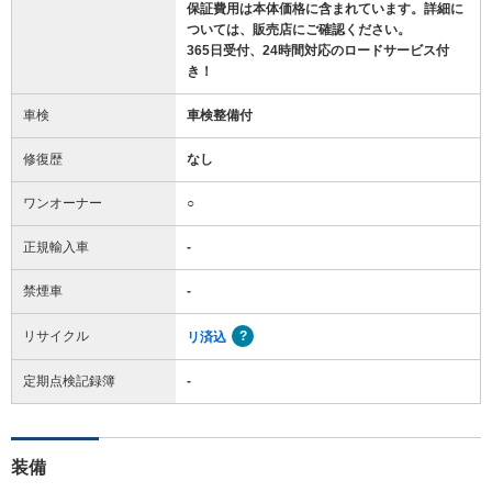
保証費用は本体価格に含まれています。詳細に
ついては、販売店にご確認ください。
365日受付、24時間対応のロードサービス付
き！
車検
車検整備付
修復歴
なし
ワンオーナー
○
正規輸入車
-
禁煙車
-
リサイクル
リ済込
定期点検記録簿
-
装備