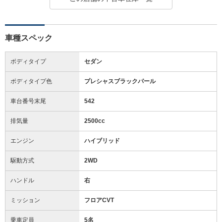
車種スペック
ボディタイプ
セダン
ボディタイプ色
プレシャスブラックパール
車台番号末尾
542
排気量
2500cc
エンジン
ハイブリッド
駆動方式
2WD
ハンドル
右
ミッション
フロアCVT
乗車定員
5名