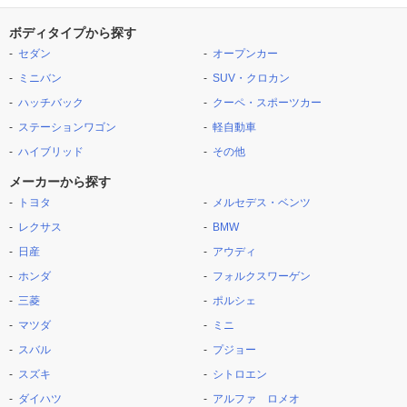
ボディタイプから探す
セダン
オープンカー
ミニバン
SUV・クロカン
ハッチバック
クーペ・スポーツカー
ステーションワゴン
軽自動車
ハイブリッド
その他
メーカーから探す
トヨタ
メルセデス・ベンツ
レクサス
BMW
日産
アウディ
ホンダ
フォルクスワーゲン
三菱
ポルシェ
マツダ
ミニ
スバル
プジョー
スズキ
シトロエン
ダイハツ
アルファ ロメオ