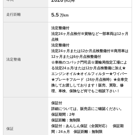
(R2)
年
5.5
走行距離
万km
法定整備付
法定24ヶ月点検付※貨物など一部車両は12ヶ月
点検
法定整備付
法定24ヶ月または12か月点検整備付※商用車は
12ヶ月または6か月点検整備付
法定整備
☆車検のコバック門司店☆運輸局指定工場によ
る法定24ヵ月/または12か月点検整備に加え★
エンジンオイル★オイルフィルター★ワイパー
★ブレーキフルード（24か月点検時）★全車交
換してお渡ししております！販売、買取、修
理、車検、保険など何でもご相談下さい！
保証付
詳細については、販売店にご確認ください。
保証期間：2年
保証距離：無制限
保証付：あんしん保証（全国対応） 保証期
保証
間：24ヵ月 保証距離：無制限