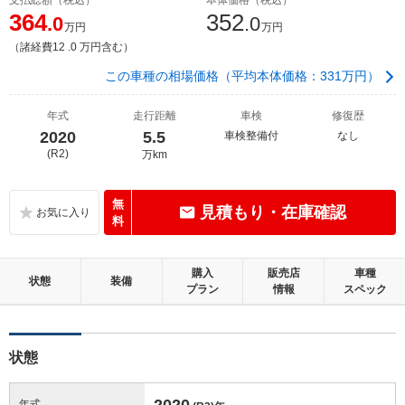
364
352
.0
.0
万円
万円
（諸経費12 .0 万円含む）
この車種の相場価格（平均本体価格：331万円）
年式
走行距離
車検
修復歴
2020
5.5
車検整備付
なし
(R2)
万km
無
見積もり・在庫確認
料
購入
販売店
車種
状態
装備
プラン
情報
スペック
状態
2020
年式