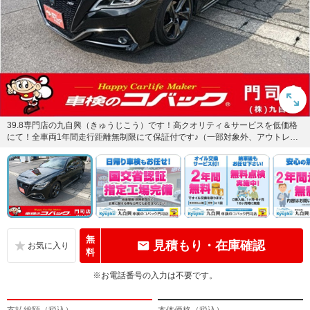
39.8専門店の九自興（きゅうじこう）です！高クオリティ＆サービスを低価格
にて！全車両1年間走行距離無制限にて保証付です♪（一部対象外、アウトレッ
ト車を除く）（保証内容は...
無
見積もり・在庫確認
料
※お電話番号の入力は不要です。
支払総額（税込）
本体価格（税込）