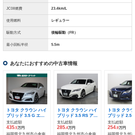
JC08燃費
23.4km/L
使用燃料
レギュラー
駆動方式
後輪駆動（FR）
最小回転半径
5.5
m
あなたにおすすめの中古車情報
トヨタ クラウン ハイ
トヨタ クラウン ハイ
トヨタ クラウ
ブリッド 3.5 G エグ
ブリッド 3.5 RS アド
ブリッド 2.5 S
ゼクティブ
バンス
Cパッケージ 
支払総額
支払総額
支払総額
435
285
254
.5
万円
.4
万円
.9
万円
福岡県北九州市小倉南
福岡県北九州市小倉南
福岡県北九州市