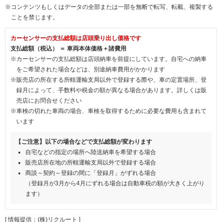
※コンテンツもしくはデータの全部または一部を無断で転写、転載、複製する
ことを禁じます。
カーセンサーの支払総額は店頭乗り出し価格です
支払総額（税込） ＝ 車両本体価格＋諸費用
※カーセンサーの支払総額は店頭納車を前提にしています。自宅への納車
をご希望された場合などは、別途納車費用がかかります
※販売店の所在する所轄運輸支局以外で登録する際や、車の定置場所、登
録月によって、手数料や税金の額が異なる場合があります。詳しくは販
売店にお問合せください
※車検の切れた車両の場合、車検を取得するために必要な費用も含まれて
います
【ご注意】以下の場合などで支払総額が変わります
自宅などの指定の場所へ陸送納車を希望する場合
販売店所在地の所轄運輸支局以外で登録する場合
商談～契約～登録の間に「登録月」がずれる場合
（登録月が3月から4月にずれる場合は自動車税の額が大きく上がり
ます）
[ 情報提供：(株)リクルート ]