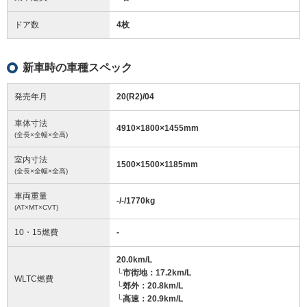
ドア数
4枚
新車時の車種スペック
発売年月
20(R2)/04
車体寸法
4910
×
1800
×
1455
mm
(全長×全幅×全高)
室内寸法
1500
×
1500
×
1185
mm
(全長×全幅×全高)
車両重量
-/-/1770
kg
(AT×MT×CVT)
10・15燃費
-
20.0km/L
└市街地：17.2km/L
WLTC燃費
└郊外：20.8km/L
└高速：20.9km/L