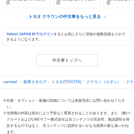
区
区
区
トヨタ クラウンの中古車をもっと見る
Yahoo! JAPAN IDでログイン
するとお気に入りに登録や複数見積もりがで
きるようになります。
中古車トップへ
新車カタログ
トヨタ(TOYOTA)
クラウン（セダン）
クラ
carview!
※仕様・オプション・装備の詳細については各販売店にお問い合わせくださ
い。
※当情報の内容は各社により予告なく変更されることがあります。また、(株)リ
クルートおよびLINEヤフー株式会社は当コンテンツの完全性、無誤謬性を保
証するものではなく、当コンテンツに起因するいかなる損害の責も負いかね
ます。