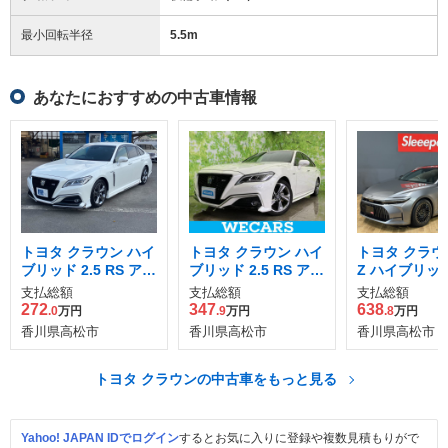
最小回転半径
5.5
m
あなたにおすすめの中古車情報
トヨタ クラウン ハイ
トヨタ クラウン ハイ
トヨタ クラウン
ブリッド 2.5 RS アド
ブリッド 2.5 RS アド
Z ハイブリッ
バンス
バンス
支払総額
支払総額
支払総額
272
347
638
.0
万円
.9
万円
.8
万円
香川県高松市
香川県高松市
香川県高松市
トヨタ クラウンの中古車をもっと見る
Yahoo! JAPAN IDでログイン
するとお気に入りに登録や複数見積もりがで