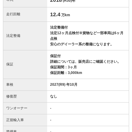
(H30)
年
12.4
走行距離
万km
法定整備付
法定12ヶ月点検付※貨物など一部車両は6ヶ月
法定整備
点検
安心のデイーラー系の整備になります。
保証付
詳細については、販売店にご確認ください。
保証
保証期間：3ヶ月
保証距離：3,000km
車検
2027(R9) 年10月
修復歴
なし
ワンオーナー
-
正規輸入車
-
禁煙車
-