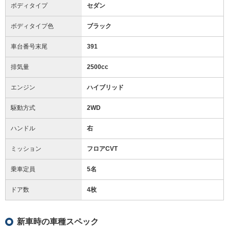
ボディタイプ
セダン
ボディタイプ色
ブラック
車台番号末尾
391
排気量
2500cc
エンジン
ハイブリッド
駆動方式
2WD
ハンドル
右
ミッション
フロアCVT
乗車定員
5名
ドア数
4枚
新車時の車種スペック