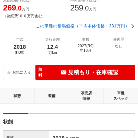
269
259
.0
.0
万円
万円
（諸経費10 .0 万円含む）
この車種の相場価格（平均本体価格：331万円）
年式
走行距離
車検
修復歴
2018
12.4
2027(R9)
なし
年10月
(H30)
万km
無
見積もり・在庫確認
料
販売店
車種
状態
装備
情報
スペック
状態
2018
年式