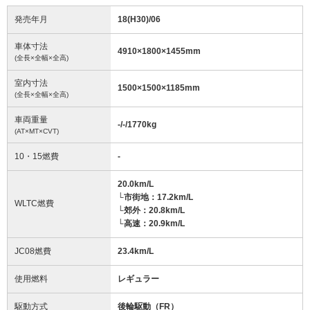
発売年月
18(H30)/06
車体寸法
4910
×
1800
×
1455
mm
(全長×全幅×全高)
室内寸法
1500
×
1500
×
1185
mm
(全長×全幅×全高)
車両重量
-/-/1770
kg
(AT×MT×CVT)
10・15燃費
-
20.0km/L
└市街地：17.2km/L
WLTC燃費
└郊外：20.8km/L
└高速：20.9km/L
JC08燃費
23.4km/L
使用燃料
レギュラー
駆動方式
後輪駆動（FR）