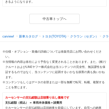
きるようになります。
中古車トップへ
新車カタログ
トヨタ(TOYOTA)
クラウン（セダン）
クラ
carview!
※仕様・オプション・装備の詳細については各販売店にお問い合わせくださ
い。
※当情報の内容は各社により予告なく変更されることがあります。また、(株)リ
クルートおよびLINEヤフー株式会社は当コンテンツの完全性、無誤謬性を保
証するものではなく、当コンテンツに起因するいかなる損害の責も負いかね
ます。
※コンテンツもしくはデータの全部または一部を無断で転写、転載、複製する
ことを禁じます。
カーセンサーの支払総額は店頭乗り出し価格です
支払総額（税込） ＝ 車両本体価格＋諸費用
※カーセンサーの支払総額は店頭納車を前提にしています。自宅への納車