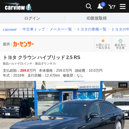
carview!
検索
通知
i
ログイン
ID新規取得
中古車トップ
メーカー一覧
トヨタの車種一覧
トヨタの
carview!
提供：
お気に入り
最近見た
一覧を見る
中古車
トヨタ クラウン ハイブリッド 2.5 RS
新品ハルトゲ21インチ・新品ダウンサス/
支払総額：
269.0
万円
本体価格：
259.0
万円
諸経費：
10.0
万円
年式：
2018
年
走行距離：
12.4
万km
修復歴：
なし
1
/
20