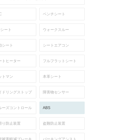
C
ベンチシート
列シート
ウォークスルー
動シート
シートエアコン
ートヒーター
フルフラットシート
ットマン
本革シート
イドリングストップ
障害物センサー
ルーズコントロール
ABS
滑り防止装置
盗難防止装置
突被害軽減ブレーキ
パーキングアシスト