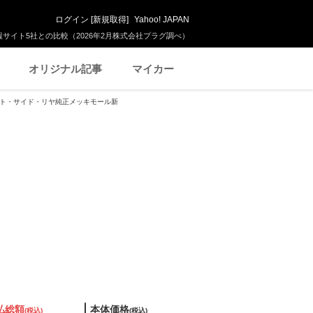
ログイン
[
新規取得
]
Yahoo! JAPAN
サイト5社との比較（2026年2月株式会社プラグ調べ）
オリジナル記事
マイカー
ロント・サイド・リヤ純正メッキモール新
払総額
本体価格
(税込)
(税込)