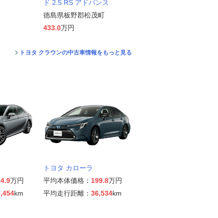
ド 2.5 RS アドバンス
徳島県板野郡松茂町
433.0
万円
トヨタ クラウンの中古車情報をもっと見る
トヨタ カローラ
4.9
万円
平均本体価格：
199.8
万円
,454
km
平均走行距離：
36,534
km