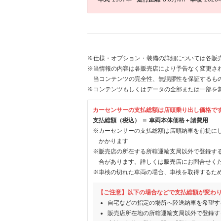
※仕様・オプション・装備の詳細については各販
※当情報の内容は各販売店により予告なく変更され
当コンテンツの完全性、無誤謬性を保証するも
※コンテンツもしくはデータの全部または一部を
カーセンサーの支払総額は店頭乗り出し価格で
支払総額（税込） ＝ 車両本体価格＋諸費用
※カーセンサーの支払総額は店頭納車を前提に
かかります
※販売店の所在する所轄運輸支局以外で登録す
合があります。詳しくは販売店にお問合せく
※車検の切れた車両の場合、車検を取得するた
【ご注意】以下の場合などで支払総額が変わ
自宅などの指定の場所へ陸送納車を希望す
販売店所在地の所轄運輸支局以外で登録す