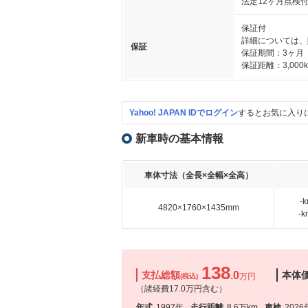
法定12ヶ月点検
保証付
詳細については、
保証
保証期間：3ヶ月
保証距離：3,000
Yahoo! JAPAN IDでログイン
するとお気に入り
新車時の基本情報
車体寸法（全長×全幅×全高）
-
4820×1760×1435mm
-
138
支払総額
.0
本体
万円
(税込)
（諸経費17.0万円含む）
年式
1997年
走行距離
8.6万km
車検
2026