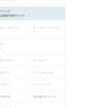
アバッグ
転席/助手席/サイド/-
EDヘッドライト
ディスチャージドラン
プ
メラ
/-
動リアゲート
サンルーフ
ルエアロ
アルミホイール
ーダウン
リフトアップ
冷地仕様
過給機設定モデル