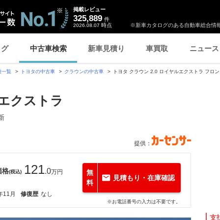
掲載レビュー
325,889
件
時点
※新車カタログのある自動車総合情報
2026.08.07
ログ
中古車検索
新車見積り
車買取
ニュース
種一覧
トヨタの中古車
クラウンの中古車
トヨタ クラウン 2.0 ロイヤルエクストラ フ
ルエクストラ
新
提供：
121
価格
.0
万円
無
(税込)
見積もり・在庫確認
料
年11月
修復歴
なし
※お電話番号の入力は不要です。
支