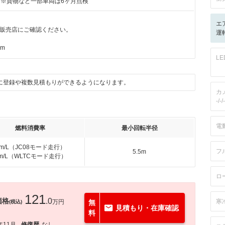
付※貨物など一部車両は6ヶ月点検
エ
販売店にご確認ください。
運
km
L
に登録や複数見積もりができるようになります。
カ
-/-/-
電
燃料消費率
最小回転半径
km/L（JC08モード走行）
フ
5.5m
km/L（WLTCモード走行）
ロ
121
価格
.0
寒
万円
無
(税込)
見積もり・在庫確認
料
年11月
修復歴
なし