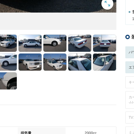
パ
エ
キ
カ
-/-/-
TV:
ミ
排気量
2000cc