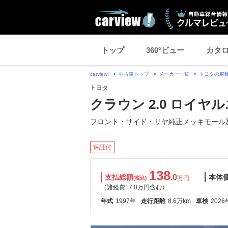
トップ
360°ビュー
カタ
carview!
中古車トップ
メーカー一覧
トヨタの車
トヨタ
クラウン 2.0 ロイヤ
フロント・サイド・リヤ純正メッキモール
保証付
138
支払総額
.0
本体
万円
(税込)
（諸経費17.0万円含む）
年式
1997年
走行距離
8.6万km
車検
2026