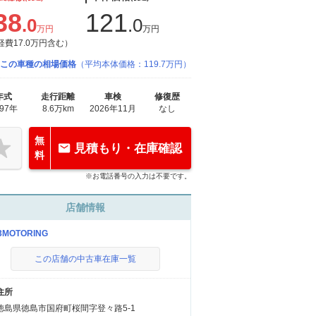
38
121
.0
.0
万円
万円
経費17.0万円含む）
この車種の相場価格
（平均本体価格：119.7万円）
年式
走行距離
車検
修復歴
997年
8.6万km
2026年11月
なし
無
見積もり・在庫確認
料
※お電話番号の入力は不要です。
店舗情報
3MOTORING
この店舗の中古車在庫一覧
住所
徳島県徳島市国府町桜間字登々路5-1