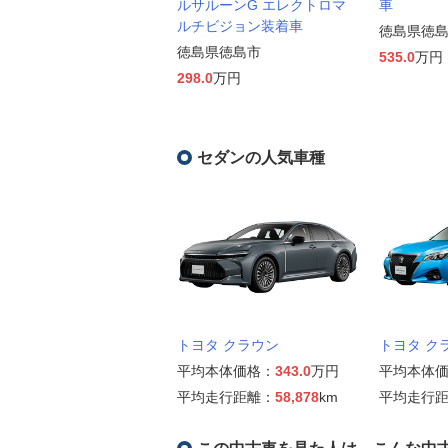
ルサルーンG エレクトロマ
車
ルチビジョン装着車
徳島県徳
徳島県徳島市
535.0
万円
298.0
万円
セダンの人気車種
トヨタ クラウン
トヨタ ク
平均本体価格：
343.0
万円
平均本体
平均走行距離：
58,878
km
平均走行