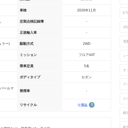
車検
2026年11月
ET
し
定期点検記録簿
-
3
正規輸入車
-
電
ュラー)
駆動方式
2WD
ミッション
フロア4AT
シ
乗車定員
5名
オ
ボディタイプ
セダン
ア
パールマ
禁煙車
-
ク
リサイクル
リ済込
横
衝