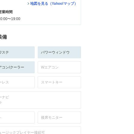
地図を見る（Yahoo!マップ）
営業時間
10:00〜19:00
装備
ワステ
パワーウィンドウ
アコン/クーラー
Wエアコン
ーレス
スマートキー
ーナビ
/-
-
後席モニター
ュージックプレイヤー接続可