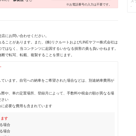
ス
※お電話番号の入力は不要です。
-
売店にお問い合わせください。
ることがあります。また、(株)リクルートおよびLINEヤフー株式会社は
のではなく、当コンテンツに起因するいかなる損害の責も負いかねます。
無断で転写、転載、複製することを禁じます。
す
しています。自宅への納車をご希望された場合などは、別途納車費用が
る際や、車の定置場所、登録月によって、手数料や税金の額が異なる場
ださい
めに必要な費用も含まれています
ります
る場合
る場合