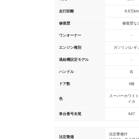
走行距離
8.6万km
修復歴
修復歴な
ワンオーナー
-
エンジン種別
ガソリン(レギ
過給機設定モデル
-
ハンドル
右
ドア数
4枚
スーパーホワイト
色
イカ
車台番号末尾
647
法定整備付
法定整備