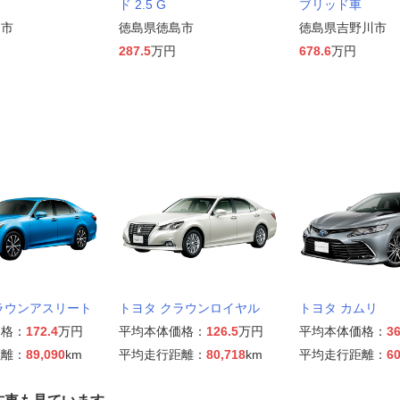
ド 2.5 G
ブリッド車
島市
徳島県徳島市
徳島県吉野川市
287.5
万円
678.6
万円
ラウンアスリート
トヨタ クラウンロイヤル
トヨタ カムリ
価格：
172.4
万円
平均本体価格：
126.5
万円
平均本体価格：
36
距離：
89,090
km
平均走行距離：
80,718
km
平均走行距離：
60